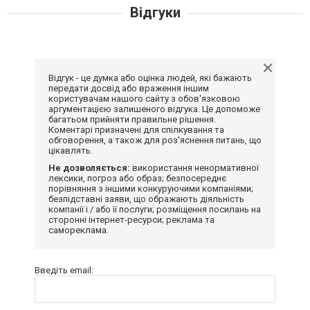
Відгуки
Відгук - це думка або оцінка людей, які бажають
передати досвід або враження іншим
користувачам нашого сайту з обов'язковою
аргументацією залишеного відгука. Це допоможе
багатьом прийняти правильне рішення.
Коментарі призначені для спілкування та
обговорення, а також для роз'яснення питань, що
цікавлять.
Не дозволяється:
використання ненормативної
лексики, погроз або образ; безпосереднє
порівняння з іншими конкуруючими компаніями;
безпідставні заяви, що ображають діяльність
компанії і / або її послуги; розміщення посилань на
сторонні інтернет-ресурси; реклама та
самореклама.
Введіть email: