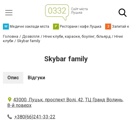
М
Медичні заклади міста
Р
Ресторани і кафе Луцька
З
Запитай юр
Головна
Дозвілля
Нічні клуби, караоке, боулінг, більярд
Нічні
клуби
Skybar family
Skybar family
Опис
Відгуки
43000, Луцьк, проспект Волі, 42, ТЦ Гранд Волинь,
8-й поверх
+380(66)241-33-22