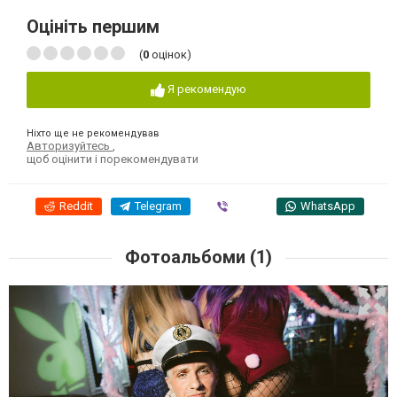
Оцініть першим
(
0
оцінок)
Я рекомендую
Ніхто ще не рекомендував
Авторизуйтесь
,
щоб оцінити і порекомендувати
Reddit
Telegram
Viber
WhatsApp
Фотоальбоми (1)