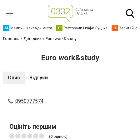
М
Медичні заклади міста
Р
Ресторани і кафе Луцька
З
Запитай юр
Головна
Довідник
Euro work&study
Euro work&study
Опис
Відгуки
0950777574
Оцініть першим
(
0
оцінок)