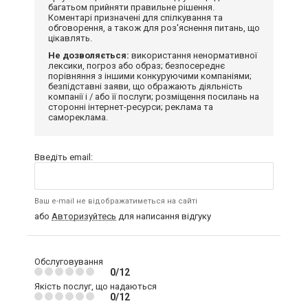
багатьом прийняти правильне рішення.
Коментарі призначені для спілкування та
обговорення, а також для роз'яснення питань, що
цікавлять.
Не дозволяється:
використання ненормативної
лексики, погроз або образ; безпосереднє
порівняння з іншими конкуруючими компаніями;
безпідставні заяви, що ображають діяльність
компанії і / або її послуги; розміщення посилань на
сторонні інтернет-ресурси; реклама та
самореклама.
Введіть email:
Ваш e-mail не відображатиметься на сайті
або
Авторизуйтесь
для написання відгуку
Обслуговування
0/12
Якість послуг, що надаються
0/12