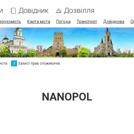
и
Довідник
Дозвілля
ерухомість
Карта міста
Погода
Транспорт
Довідкова
О
иста
З
Захист прав споживачів
NANOPOL