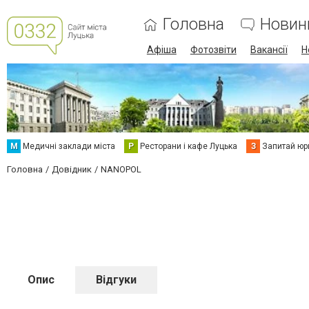
Головна
Новин
Афіша
Фотозвіти
Вакансії
Н
М
Медичні заклади міста
Р
Ресторани і кафе Луцька
З
Запитай юр
Головна
Довідник
NANOPOL
Опис
Відгуки