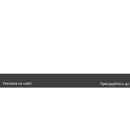
Реклама на сайті
Приєднуйтесь до 
Франшиза "CitySites"
З питань реклами:
Допускається цит
rek@citysites.ua
обов'язкового по
відкритого для по
якості джерела. 
Матеріали з плаш