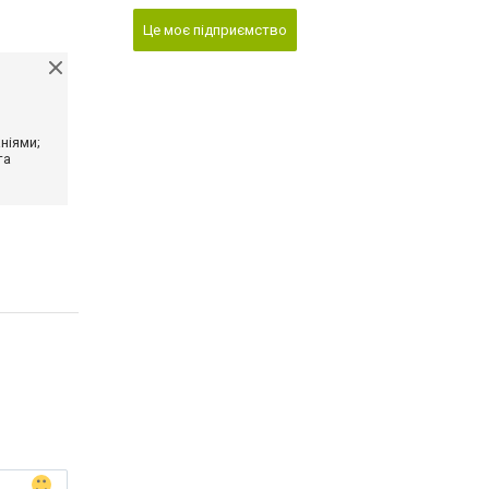
Це моє підприємство
ніями;
та