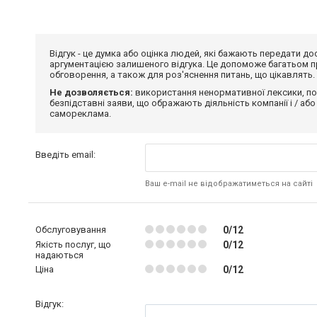
Відгук - це думка або оцінка людей, які бажають передати 
аргументацією залишеного відгука. Це допоможе багатьом пр
обговорення, а також для роз'яснення питань, що цікавлять.
Не дозволяється:
використання ненормативної лексики, по
безпідставні заяви, що ображають діяльність компанії і / або
самореклама.
Введіть email:
Ваш e-mail не відображатиметься на сайті
Обслуговування
0/12
Якість послуг, що
0/12
надаються
Ціна
0/12
Відгук: