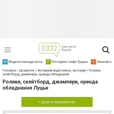
М
Медичні заклади міста
Р
Ресторани і кафе Луцька
З
Запитай юр
Головна
Дозвілля
Активний відпочинок, екстрим
Ролики,
скейтборд, джампери, оренда обладнання
Ролики, скейтборд, джампери, оренда
обладнання Луцьк
+ Додати підприємство