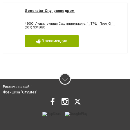
Generator City, ролледром
43000, Луцьк, вулиця Сухомлинського, 1, ТРЦ "Порт Сіті"
(067) 3345086
Я рекомендую
Реклама на сайті
Франшиза "CitySites"