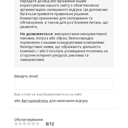
передати досвід або враження іншим
користувачам нашого сайту з обов'язковою
аргументацією залишеного відгука. Це допоможе
багатьом прийняти правильне рішення.
Коментарі призначені для спілкування та
обговорення, а також для роз'яснення питань, що
цікавлять.
Не дозволяється:
використання ненормативної
лексики, погроз або образ; безпосереднє
порівняння з іншими конкуруючими компаніями;
безпідставні заяви, що ображають діяльність
компанії і / або її послуги; розміщення посилань на
сторонні інтернет-ресурси; реклама та
самореклама.
Введіть email:
Ваш e-mail не відображатиметься на сайті
або
Авторизуйтесь
для написання відгуку
Обслуговування
0/12