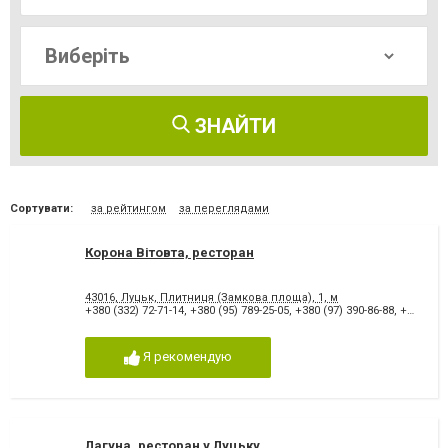
ЗНАЙТИ
Сортувати:
за рейтингом
за переглядами
Корона Вітовта, ресторан
43016, Луцьк, Плитниця (Замкова площа), 1, м
+380 (332) 72-71-14
,
+380 (95) 789-25-05
,
+380 (97) 390-86-88
,
+380 (332) 72-62-05
Я рекомендую
Лагуна, ресторан у Луцьку