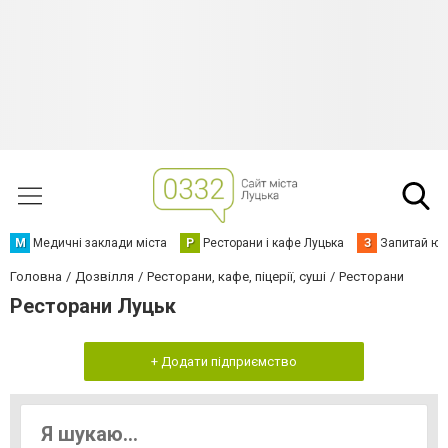
М
Медичні заклади міста
Р
Ресторани і кафе Луцька
З
Запитай юр
Головна
Дозвілля
Ресторани, кафе, піцерії, суші
Ресторани
Ресторани Луцьк
+ Додати підприємство