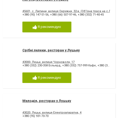
45601, с. Липини, вулиця Окружна, 32-а, (Об'їзна траса на с.Липин
+380 (95) 147-51-56
,
+380 (66) 507-97-46
,
+380 (332) 71-40-45
Я рекомендую
Срібні лелеки, ресторан у Луцьку
43000, Луцьк, вулиця Чорновола, 17
+380 (332) 230-358 Більярд
,
+380 (332) 757-999 Кафе
,
+380 (332) 757-100 Ресторан
Я рекомендую
Мелодія, ресторан у Луцьку
43020, Луцьк, вулиця Електроапаратна, 4
+380 (95) 931-70-70