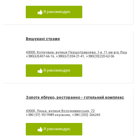
Я рекомендую
Вишукані страви
43000, Копачівка, вулиця Першотравнева, 1-а, 11 км від Луцька, п
+380(63)407-66-16
,
+380(67)334-21-41
,
+380(33)220-62-06
Я рекомендую
Золоте яблуко, ресторанно - готельний комплекс
43000, Луцьк, вулиця Володимирська, 72
+380 (97) 9519989 керівник
,
+380 (332) 266245
Я рекомендую