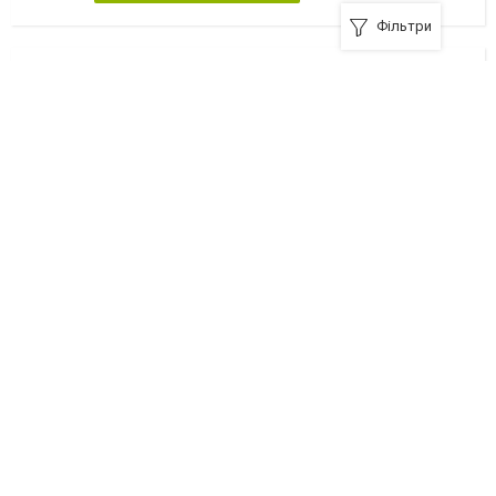
Фільтри
Золоте руно, ресторан
43001, Луцьк, вулиця Шевченка, 35, м
+380 (332) 72-73-02
Я рекомендую
Золотий дракон, ресторан
43024, Луцьк, вулиця Ветеранів, 1-а
+380 (332) 78-84-88
Я рекомендую