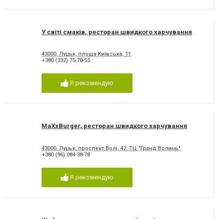
У світі смаків, ресторан швидкого харчування
43000, Луцьк, площа Київська, 11
+380 (332) 75-70-55
Я рекомендую
MaXxBurger, ресторан швидкого харчування
43000, Луцьк, проспект Волі, 42, ТЦ "Гранд Волинь"
+380 (96) 084-38-78
Я рекомендую