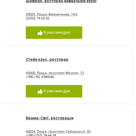
Шафран, ресторан кавказької кухні
43025, Луцьк, Винниченка, 14-а
(0332) 74-02-56
Я рекомендую
Стейк хаус, ресторан
43000, Луцьк, проспект Молоді, 12
+380 (95) 4384040
Я рекомендую
Брама-Світ, ресторація
43024, Луцьк, проспект Соборності, 43
+380 (332) 28-44-28