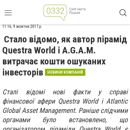
11:16, 9 жовтня 2017 р.
Стало відомо, як автор пірамід
Questra World і A.G.A.M.
витрачає кошти ошуканих
інвесторів
НОВИНИ КОМПАНІЙ
Сталі відомі нові факти у справі
фінансової афери Questra World і Atlantic
Global Asset Management. Раніше слідчими
органами було встановлено, що
організатором піраміди Questra World є