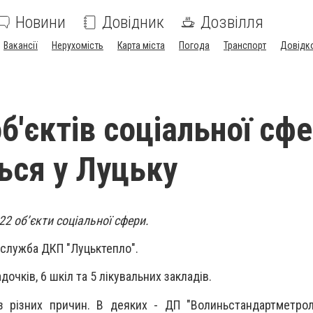
Новини
Довідник
Дозвілля
Вакансії
Нерухомість
Карта міста
Погода
Транспорт
Довідк
б'єктів соціальної сф
ся у Луцьку
2 об’єкти соціальної сфери.
-служба ДКП "Луцьктепло".
дочків, 6 шкіл та 5 лікувальних закладів.
 різних причин. В деяких - ДП "Волиньстандартметроло