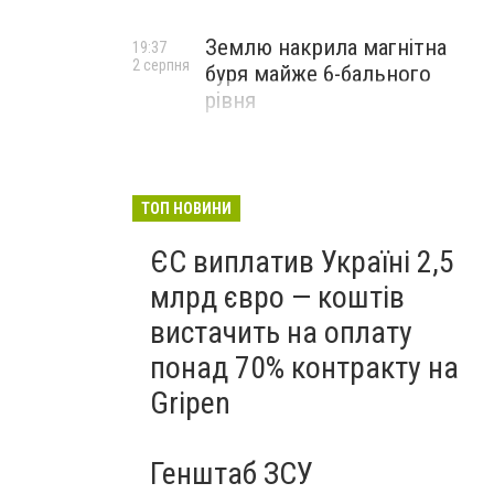
Землю накрила магнітна
19:37
2 серпня
буря майже 6-бального
рівня
ТОП НОВИНИ
ЄС виплатив Україні 2,5
млрд євро — коштів
вистачить на оплату
понад 70% контракту на
Gripen
Генштаб ЗСУ