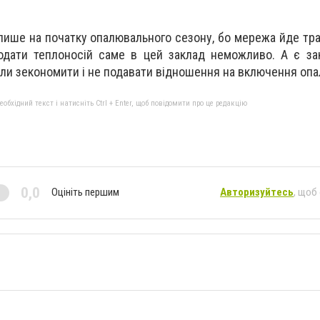
 лише на початку опалювального сезону, бо мережа йде тр
дати теплоносій саме в цей заклад неможливо. А є зак
ли зекономити і не подавати відношення на включення опа
бхідний текст і натисніть Ctrl + Enter, щоб повідомити про це редакцію
0,0
Оцініть першим
Авторизуйтесь
, щоб