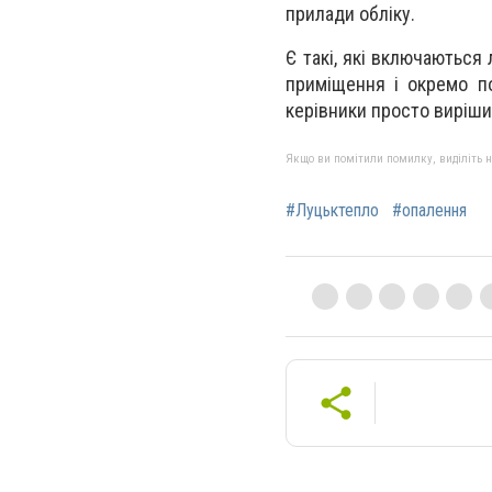
прилади обліку.
Є такі, які включаються
приміщення і окремо по
керівники просто виріши
Якщо ви помітили помилку, виділіть нео
#Луцьктепло
#опалення