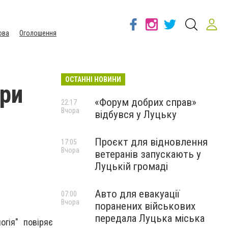
ова
Оголошення
ОСТАННІ НОВИНИ
ери
«Форум добрих справ»
22:17
Вчора
відбувся у Луцьку
Проєкт для відновлення
17:05
Вчора
ветеранів запускають у
Луцькій громаді
Авто для евакуації
07:00
Вчора
поранених військових
передала Луцька міська
гія" повіряє