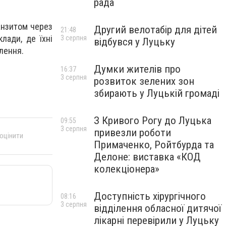
рада
анзитом через
Другий велотабір для дітей
21:48
лади, де їхні
3 серпня
відбувся у Луцьку
лення.
Думки жителів про
16:37
3 серпня
розвиток зелених зон
збирають у Луцькій громаді
З Кривого Рогу до Луцька
09:55
3 серпня
привезли роботи
 оцінити
Примаченко, Ройтбурда та
Делоне: виставка «КОД
колекціонера»
Доступність хірургічного
08:16
3 серпня
відділення обласної дитячої
лікарні перевірили у Луцьку