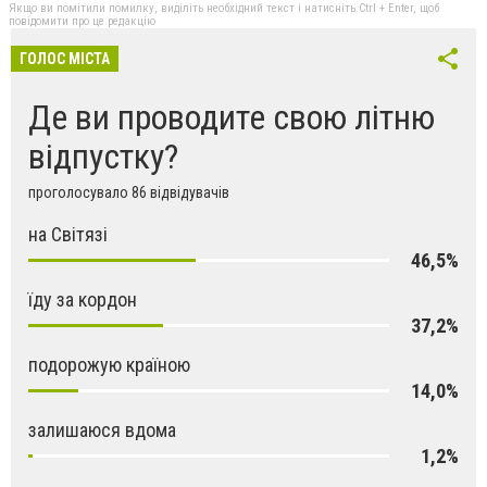
Якщо ви помітили помилку, виділіть необхідний текст і натисніть Ctrl + Enter, щоб
повідомити про це редакцію
ГОЛОС МІСТА
Де ви проводите свою літню
відпустку?
проголосувало 86 відвідувачів
на Світязі
46,5%
їду за кордон
37,2%
подорожую країною
14,0%
залишаюся вдома
1,2%