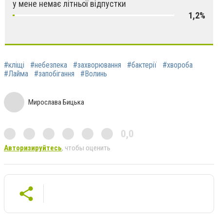
у мене немає літньої відпустки
1,2%
#кліщі
#небезпека
#захворювання
#бактерії
#хвороба
#Лайма
#запобігання
#Волинь
Мирослава Бицька
0,0
Авторизируйтесь
, чтобы оценить