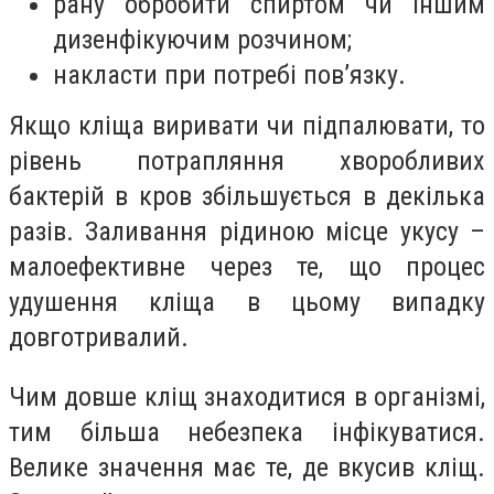
рану обробити спиртом чи іншим
дизенфікуючим розчином;
накласти при потребі пов’язку.
Якщо кліща виривати чи підпалювати, то
рівень потрапляння хворобливих
бактерій в кров збільшується в декілька
разів. Заливання рідиною місце укусу –
малоефективне через те, що процес
удушення кліща в цьому випадку
довготривалий.
Чим довше кліщ знаходитися в організмі,
тим більша небезпека інфікуватися.
Велике значення має те, де вкусив кліщ.