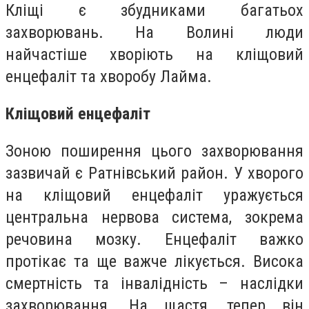
Кліщі є збудниками багатьох
захворювань. На Волині люди
найчастіше хворіють на кліщовий
енцефаліт та хворобу Лайма.
Кліщовий енцефаліт
Зоною поширення цього захворювання
зазвичай є Ратнівський район. У хворого
на кліщовий енцефаліт уражується
центральна нервова система, зокрема
речовина мозку. Енцефаліт важко
протікає та ще важче лікується. Висока
смертність та інвалідність – наслідки
захворювання. На щастя, тепер він