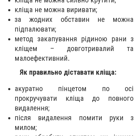
кліща не можна сильно крутити;
кліща не можна виривати;
за жодних обставин не можна
підпалювати;
метод закапування рідиною рани з
кліщем – довготривалий та
малоефективний.
Як правильно діставати кліща:
акуратно пінцетом по осі
прокручувати кліща до повного
видалення;
після видалення помити руки з
милом;