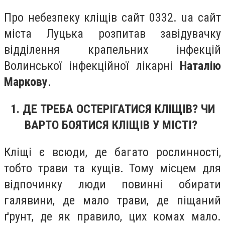
Про небезпеку кліщів сайт 0332. ua сайт
міста Луцька розпитав завідувачку
відділення крапельних інфекцій
Волинської інфекційної лікарні
Наталію
Маркову
.
1. ДЕ ТРЕБА ОСТЕРІГАТИСЯ КЛІЩІВ? ЧИ
ВАРТО БОЯТИСЯ КЛІЩІВ У МІСТІ?
Кліщі є всюди, де багато рослинності,
тобто трави та кущів. Тому місцем для
відпочинку люди повинні обирати
галявини, де мало трави, де піщаний
ґрунт, де як правило, цих комах мало.