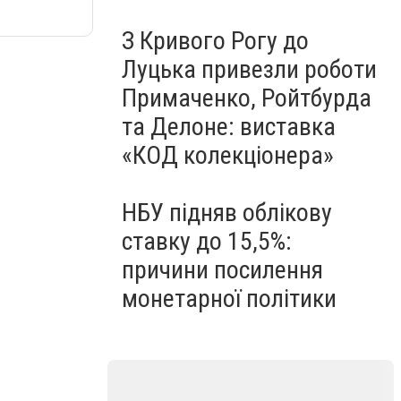
З Кривого Рогу до
Луцька привезли роботи
Примаченко, Ройтбурда
та Делоне: виставка
«КОД колекціонера»
НБУ підняв облікову
ставку до 15,5%:
причини посилення
монетарної політики