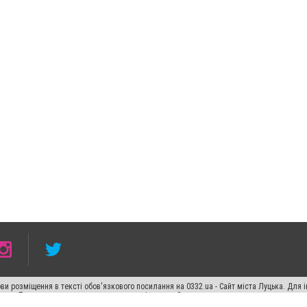
ви розміщення в тексті обов'язкового посилання на 0332.ua - Сайт міста Луцька. Для
жерела. Порушення виняткових прав переслідується Законом.