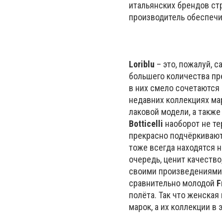
итальянских брендов стр
производитель обеспечи
Loriblu
– это, пожалуй, с
большего количества пр
в них смело сочетаются 
недавних коллекциях мар
лаковой модели, а такж
Botticelli
наоборот не те
прекрасно подчёркивают
тоже всегда находятся н
очередь, ценит качество
своими произведениями 
сравнительно молодой
F
полёта. Так что женска
марок, а их коллекции в