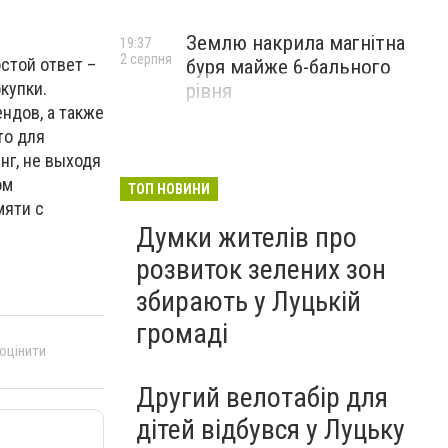
Землю накрила магнітна
19:37
2 серпня
остой ответ –
буря майже 6-бального
купки.
рівня
ндов, а также
то для
нг, не выходя
ом
ТОП НОВИНИ
мяти с
Думки жителів про
розвиток зелених зон
збирають у Луцькій
громаді
 оцінити
Другий велотабір для
дітей відбувся у Луцьку