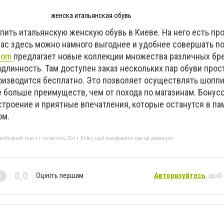
женска итальянская обувь
упить итальянскую женскую обувь в Киеве. На него есть пр
йчас здесь можно намного выгоднее и удобнее совершать по
.com
предлагает новые коллекции множества различных бре
одлинность. Там доступен заказ нескольких пар обуви прос
роизводится бесплатно. Это позволяет осуществлять шоппи
е больше преимуществ, чем от похода по магазинам. Бонус
строение и приятные впечатления, которые останутся в па
ом.
бхідний текст і натисніть Ctrl + Enter, щоб повідомити про це редакцію
0,0
Оцініть першим
Авторизуйтесь
, щоб