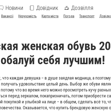
Новини
Довідник
Дозвілля
Вакансії
Нерухомість
Карта міста
Погода
Транспорт
Довідк
кая женская обувь 2
побалуй себя лучшим!
т, что каждая девушка – в душе заядлая модница, а поэтом
 получать удовольствие целый день. Выбор же обуви явля
 потому что во время него можно просмотреть кучу разных
ться перед зеркалом, покапризничать, потом приобрести с
й покупкой и улыбкой на лице – в общем, сделать всё то, ч
ловечества. Оказывается, что купить брендовую женскую 