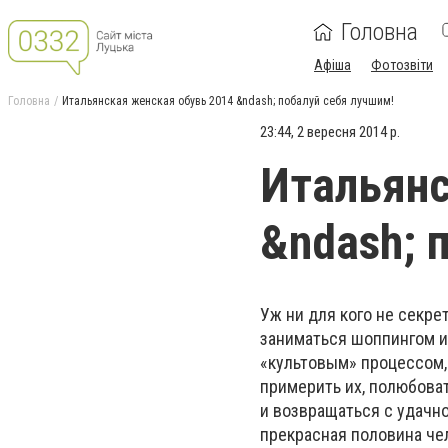
Головна
Афіша
Фотозвіти
Головна
Итальянская женская обувь 2014 &ndash; побалуй себя лучшим!
23:44, 2 вересня 2014 р.
Итальянс
&ndash; 
Уж ни для кого не секре
заниматься шоппингом и
«культовым» процессом,
примерить их, полюбова
и возвращаться с удачно
прекрасная половина че