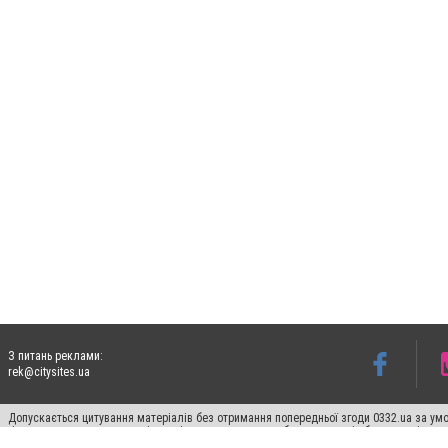
З питань реклами:
rek@citysites.ua
Допускається цитування матеріалів без отримання попередньої згоди 0332.ua за умо
гіперпосилання на цитовані статті не нижче другого абзацу в тексті або в якості д