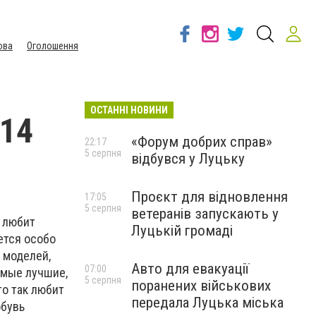
ова
Оголошення
ОСТАННІ НОВИНИ
014
«Форум добрих справ»
22:17
5 серпня
відбувся у Луцьку
Проєкт для відновлення
17:05
5 серпня
ветеранів запускають у
у любит
Луцькій громаді
ется особо
 моделей,
Авто для евакуації
07:00
амые лучшие,
5 серпня
поранених військових
то так любит
передала Луцька міська
обувь