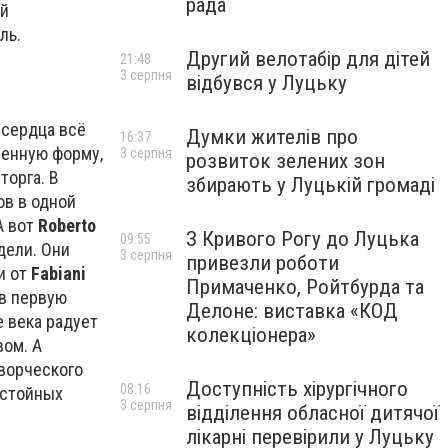
рада
ый
ль.
Другий велотабір для дітей
21:48
3 серпня
відбувся у Луцьку
 сердца всё
Думки жителів про
16:37
венную форму,
3 серпня
розвиток зелених зон
торга. В
збирають у Луцькій громаді
ов в одной
А вот
Roberto
З Кривого Рогу до Луцька
09:55
дели. Они
3 серпня
привезли роботи
и от
Fabiani
Примаченко, Ройтбурда та
 в первую
Делоне: виставка «КОД
 века радует
колекціонера»
ом. А
ворческого
Доступність хірургічного
08:16
остойных
3 серпня
відділення обласної дитячої
лікарні перевірили у Луцьку