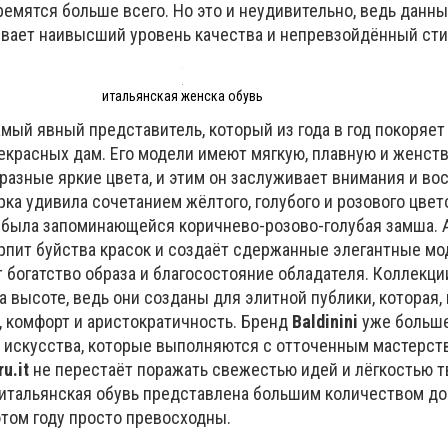
емятся больше всего. Но это и неудивительно, ведь данн
вает наивысший уровень качества и непревзойдённый сти
итальянская женска обувь
амый явный представитель, который из года в год покоряет
екрасных дам. Его модели имеют мягкую, плавную и женст
разные яркие цвета, и этим он заслуживает внимания и вос
ка удивила сочетанием жёлтого, голубого и розового цвет
е была запоминающейся коричнево-розово-голубая замша. 
рпит буйства красок и создаёт сдержанные элегантные мо
 богатство образа и благосостояние обладателя. Коллекци
а высоте, ведь они созданы для элитной публики, которая,
, комфорт и аристократичность. Бренд
Baldinini
уже больше
искусства, которые выполняются с отточенным мастерств
ru.it
не перестаёт поражать свежестью идей и лёгкостью т
я итальянская обувь представлена большим количеством д
 этом году просто превосходны.