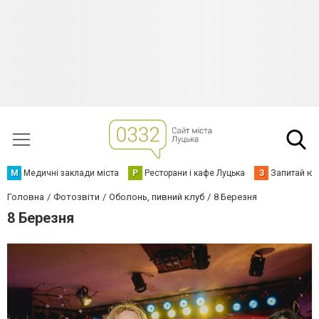
М
Медичні заклади міста
Р
Ресторани і кафе Луцька
З
Запитай юр
Головна
Фотозвіти
Оболонь, пивний клуб
8 Березня
8 Березня