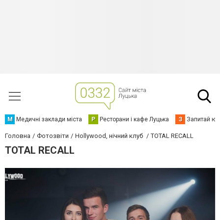
М
Медичні заклади міста
Р
Ресторани і кафе Луцька
З
Запитай юр
Головна
Фотозвіти
Hollywood, нічний клуб
TOTAL RECALL
TOTAL RECALL