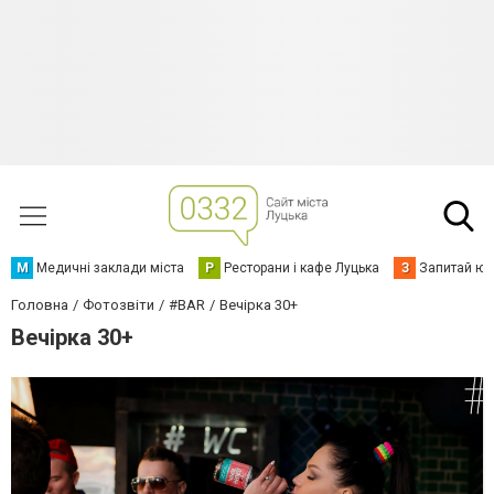
М
Медичні заклади міста
Р
Ресторани і кафе Луцька
З
Запитай юр
Головна
Фотозвіти
#BAR
Вечірка 30+
Вечірка 30+