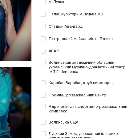
м. Луцьк
Палац культури м.Луцька, КЗ
Стадіон Авангард
Театральний майдан міста Луцька
#BAR
Волинський академічний обласний
український музично-драматичний театр
ім.Т.Г.Шевченка
Карабас-Барабас, клуб-пивоварня
Промінь, розважальний центр
Адреналін-сіті, спортивно-розважальний
комплекс
Волинська ОДА
Луцький Замок, державний історико-