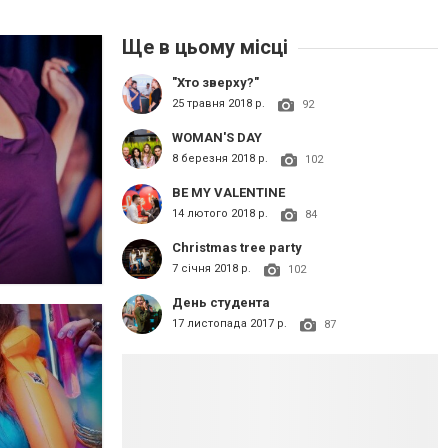
Ще в цьому місці
"Хто зверху?"
25 травня 2018 р.
92
WOMAN'S DAY
8 березня 2018 р.
102
BE MY VALENTINE
14 лютого 2018 р.
84
Christmas tree party
7 січня 2018 р.
102
День студента
17 листопада 2017 р.
87