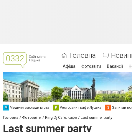
Головна
Новин
Афіша
Фотозвіти
Вакансії
Н
М
Медичні заклади міста
Р
Ресторани і кафе Луцька
З
Запитай юр
Головна
Фотозвіти
Ring Dj Cafe, кафе
Last summer party
Last summer party