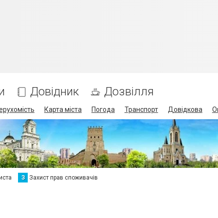
и
Довідник
Дозвілля
ерухомість
Карта міста
Погода
Транспорт
Довідкова
О
иста
З
Захист прав споживачів