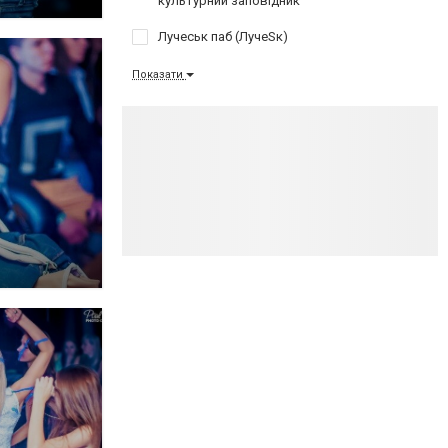
культурний заповідник
Лучеськ паб (ЛучеSк)
Показати