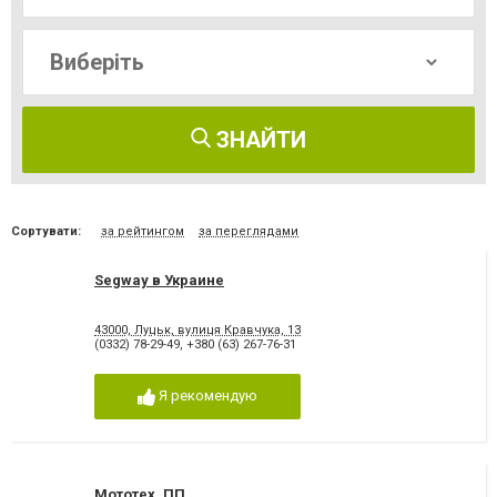
ЗНАЙТИ
Сортувати:
за рейтингом
за переглядами
Segway в Украине
43000, Луцьк, вулиця Кравчука, 13
(0332) 78-29-49
,
+380 (63) 267-76-31
Я рекомендую
Мототех, ПП