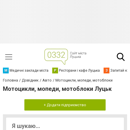
М
Медичні заклади міста
Р
Ресторани і кафе Луцька
З
Запитай юр
Головна
Довідник
Авто
Мотоцикли, мопеди, мотоблоки
Мотоцикли, мопеди, мотоблоки Луцьк
+ Додати підприємство