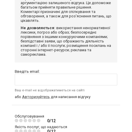
аргументацією залишеного відгука. Це допоможе
багатьом прийняти правильне рішення.
Коментарі призначені для спілкування та
обговорення, а також для роз'яснення питань, що
цікавлять.
Не дозволяється:
використання ненормативної
лексики, погроз або образ; безпосереднє
порівняння з іншими конкуруючими компаніями;
безпідставні заяви, що ображають діяльність
компанії і / або її послуги; розміщення посилань на
сторонні інтернет-ресурси; реклама та
самореклама.
Введіть email:
Ваш e-mail не відображатиметься на сайті
або
Авторизуйтесь
для написання відгуку
Обслуговування
0/12
Якість послуг, що надаються
0/12