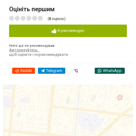
Оцініть першим
(
0
оцінок)
Я рекомендую
Ніхто ще не рекомендував
Авторизуйтесь
,
щоб оцінити і порекомендувати
Reddit
Telegram
Viber
WhatsApp