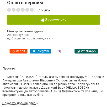
Оцініть першим
(
0
оцінок)
Я рекомендую
Ніхто ще не рекомендував
Авторизуйтесь
,
щоб оцінити і порекомендувати
Reddit
Telegram
Viber
WhatsApp
Про нас
Магазин "АВТОБАН" - тільки автомобільні аксесуари!!! Ковпаки
Акумулятори Автолампи Вітровики Склоочисники Чохли
автомобільні Свічки запалювання до різних авто Коври гумові та
текстильні до різних авто Додаткові фари (HELLA, BOSCH)
Комплектуючі до автопричепів (АЛ-КО) Дифлектори та усе інше, що
прикрасить ваш автомібіль
Показати повний опис