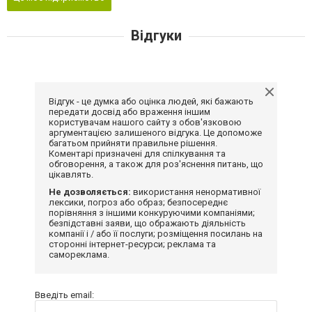
Відгуки
Відгук - це думка або оцінка людей, які бажають
передати досвід або враження іншим
користувачам нашого сайту з обов'язковою
аргументацією залишеного відгука. Це допоможе
багатьом прийняти правильне рішення.
Коментарі призначені для спілкування та
обговорення, а також для роз'яснення питань, що
цікавлять.
Не дозволяється:
використання ненормативної
лексики, погроз або образ; безпосереднє
порівняння з іншими конкуруючими компаніями;
безпідставні заяви, що ображають діяльність
компанії і / або її послуги; розміщення посилань на
сторонні інтернет-ресурси; реклама та
самореклама.
Введіть email: