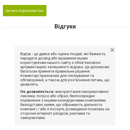
Це моє підприємство
Відгуки
Відгук - це думка або оцінка людей, які бажають
передати досвід або враження іншим
користувачам нашого сайту з обов'язковою
аргументацією залишеного відгука. Це допоможе
багатьом прийняти правильне рішення.
Коментарі призначені для спілкування та
обговорення, а також для роз'яснення питань, що
цікавлять.
Не дозволяється:
використання ненормативної
лексики, погроз або образ; безпосереднє
порівняння з іншими конкуруючими компаніями;
безпідставні заяви, що ображають діяльність
компанії і / або її послуги; розміщення посилань на
сторонні інтернет-ресурси; реклама та
самореклама.