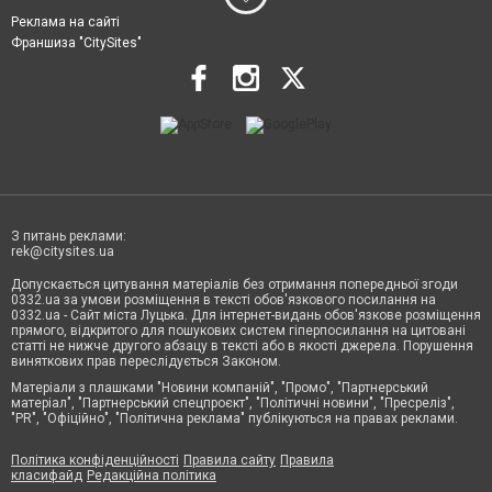
Реклама на сайті
Франшиза "CitySites"
З питань реклами:
rek@citysites.ua
Допускається цитування матеріалів без отримання попередньої згоди
0332.ua за умови розміщення в тексті обов'язкового посилання на
0332.ua - Сайт міста Луцька. Для інтернет-видань обов'язкове розміщення
прямого, відкритого для пошукових систем гіперпосилання на цитовані
статті не нижче другого абзацу в тексті або в якості джерела. Порушення
виняткових прав переслідується Законом.
Матеріали з плашками "Новини компаній", "Промо", "Партнерський
матеріал", "Партнерський спецпроєкт", "Політичні новини", "Пресреліз",
"PR", "Офіційно", "Політична реклама" публікуються на правах реклами.
Політика конфіденційності
Правила сайту
Правила
класифайд
Редакційна політика