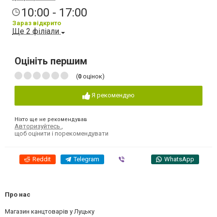
10:00 - 17:00
Зараз відкрито
Ще 2 філіали
Оцініть першим
(
0
оцінок)
Я рекомендую
Ніхто ще не рекомендував
Авторизуйтесь
,
щоб оцінити і порекомендувати
Reddit
Telegram
Viber
WhatsApp
Про нас
Магазин канцтоварів у Луцьку