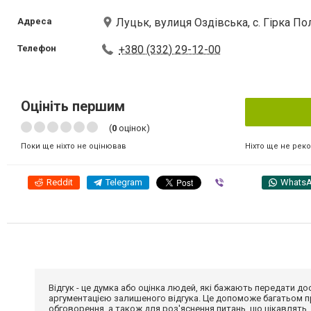
Адреса
Луцьк, вулиця Оздівська, с. Гірка П
Телефон
+380 (332) 29-12-00
Оцініть першим
(
0
оцінок)
Ніхто ще не рек
Поки ще ніхто не оцінював
Reddit
Telegram
Viber
Whats
Відгук - це думка або оцінка людей, які бажають передати 
аргументацією залишеного відгука. Це допоможе багатьом пр
обговорення, а також для роз'яснення питань, що цікавлять.