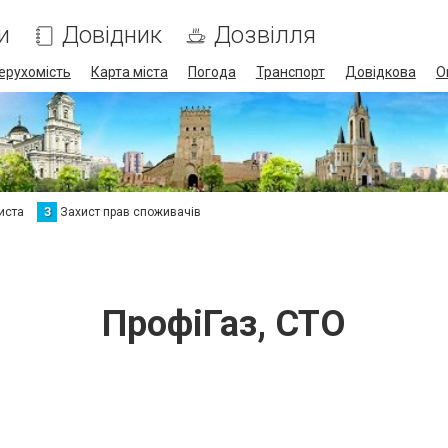
и
Довідник
Дозвілля
ерухомість
Карта міста
Погода
Транспорт
Довідкова
О
иста
З
Захист прав споживачів
ПрофіГаз, СТО