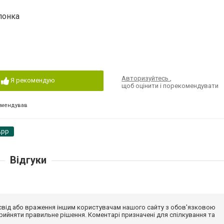
олонка
Авторизуйтесь
,
Я рекомендую
щоб оцінити і порекомендувати
омендував
App
Відгуки
досвід або враження іншим користувачам нашого сайту з обов'язковою
ийняти правильне рішення. Коментарі призначені для спілкування та