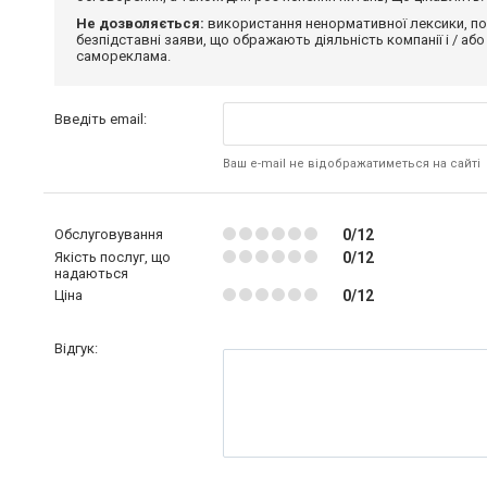
Не дозволяється:
використання ненормативної лексики, по
безпідставні заяви, що ображають діяльність компанії і / або
самореклама.
Введіть email:
Ваш e-mail не відображатиметься на сайті
Обслуговування
0/12
Якість послуг, що
0/12
надаються
Ціна
0/12
Відгук: