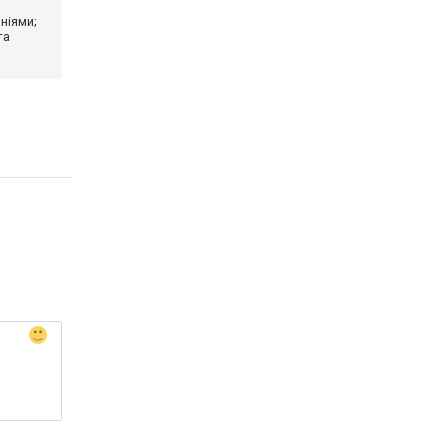
ніями;
та