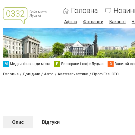
Головна
Новин
Афіша
Фотозвіти
Вакансії
Н
М
Медичні заклади міста
Р
Ресторани і кафе Луцька
З
Запитай юр
Головна
Довідник
Авто
Автозапчастини
ПрофіГаз, СТО
Опис
Відгуки