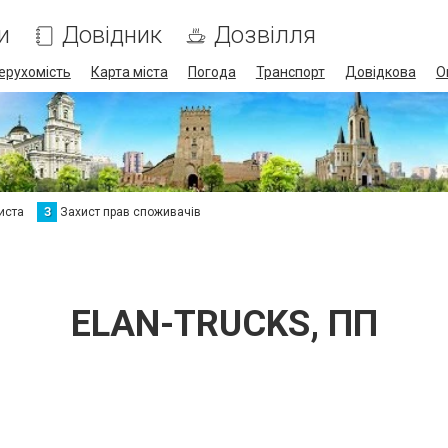
и
Довідник
Дозвілля
ерухомість
Карта міста
Погода
Транспорт
Довідкова
О
иста
З
Захист прав споживачів
ELAN-TRUCKS, ПП