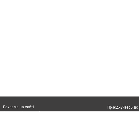
Реклама на сайті
Приєднуйтесь до 
Франшиза "CitySites"
З питань реклами:
Допускається цит