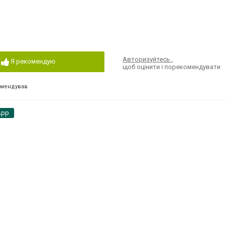
Авторизуйтесь
,
Я рекомендую
щоб оцінити і порекомендувати
омендував
App