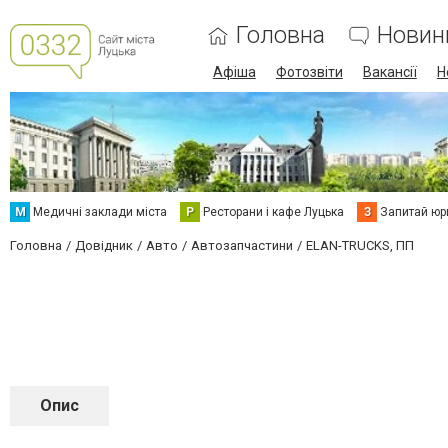
Головна
Новин
Афіша
Фотозвіти
Вакансії
Н
М
Медичні заклади міста
Р
Ресторани і кафе Луцька
З
Запитай юр
Головна
Довідник
Авто
Автозапчастини
ELAN-TRUCKS, ПП
Опис