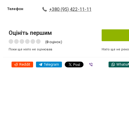
Телефон
+380 (95) 422-11-11
Оцініть першим
(
0
оцінок)
Ніхто ще не рек
Поки ще ніхто не оцінював
Reddit
Telegram
Viber
Whats