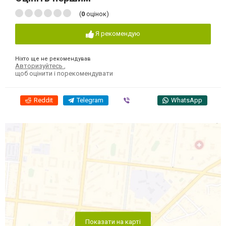
(
0
оцінок)
Я рекомендую
Ніхто ще не рекомендував
Авторизуйтесь
,
щоб оцінити і порекомендувати
Reddit
Telegram
Viber
WhatsApp
Показати на карті