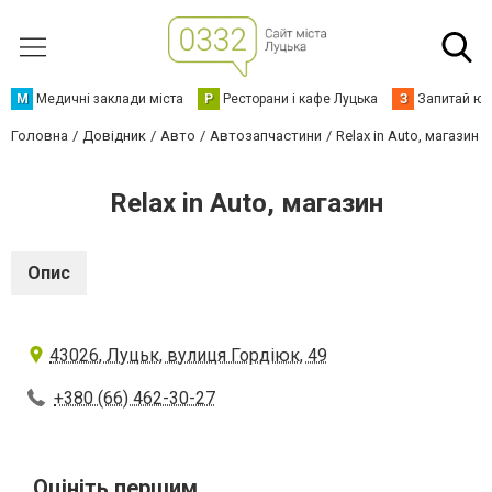
М
Медичні заклади міста
Р
Ресторани і кафе Луцька
З
Запитай юр
Головна
Довідник
Авто
Автозапчастини
Relax in Auto, магазин
Relax in Auto, магазин
Опис
43026, Луцьк, вулиця Гордіюк, 49
+380 (66) 462-30-27
Оцініть першим