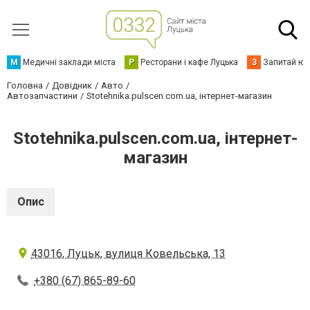
М
Медичні заклади міста
Р
Ресторани і кафе Луцька
З
Запитай юр
Головна
Довідник
Авто
Автозапчастини
Stotehnika.pulscen.com.ua, інтернет-магазин
Stotehnika.pulscen.com.ua, інтернет-
магазин
Опис
43016, Луцьк, вулиця Ковельська, 13
+380 (67) 865-89-60