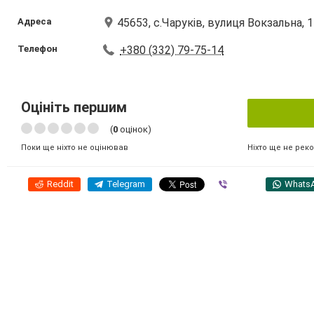
Адреса
45653, с.Чаруків, вулиця Вокзальна, 
Телефон
+380 (332) 79-75-14
Оцініть першим
(
0
оцінок)
Ніхто ще не рек
Поки ще ніхто не оцінював
Reddit
Telegram
Viber
Whats