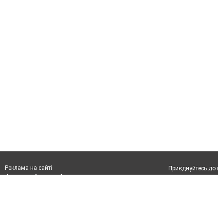
Реклама на сайті
Приєднуйтесь до н
Франшиза "CitySites"
З питань реклами:
Допускається цит