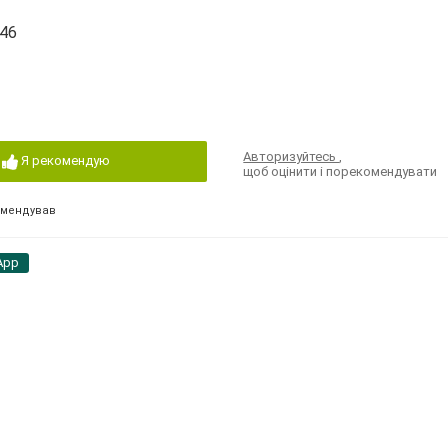
146
Авторизуйтесь
,
Я рекомендую
щоб оцінити і порекомендувати
омендував
App