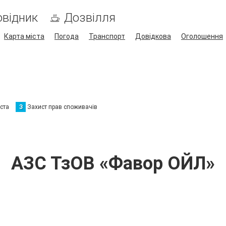
відник
Дозвілля
Карта міста
Погода
Транспорт
Довідкова
Оголошення
ста
З
Захист прав споживачів
АЗС ТзОВ «Фавор ОЙЛ»