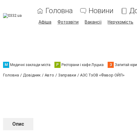
Головна
Новини
До
Афіша
Фотозвіти
Вакансії
Нерухомість
М
Медичні заклади міста
Р
Ресторани і кафе Луцька
З
Запитай юри
Головна
Довідник
Авто
Заправки
АЗС ТзОВ «Фавор ОЙЛ»
Опис