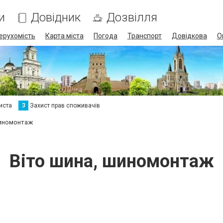
и
Довідник
Дозвілля
ерухомість
Карта міста
Погода
Транспорт
Довідкова
О
иста
З
Захист прав споживачів
шиномонтаж
Віто шина, шиномонтаж