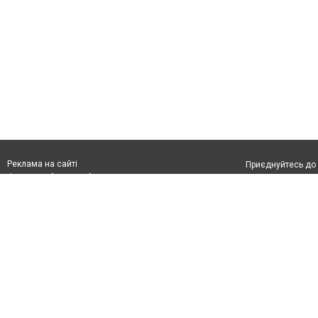
Реклама на сайті
Приєднуйтесь до 
Франшиза "CitySites"
З питань реклами:
Допускається цит
rek@citysites.ua
обов'язкового по
відкритого для по
якості джерела. 
Матеріали з плаш
"Політичні новини
Політика конфіде