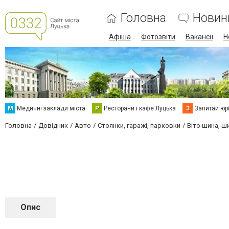
Головна
Новин
Афіша
Фотозвіти
Вакансії
Н
М
Медичні заклади міста
Р
Ресторани і кафе Луцька
З
Запитай юр
Головна
Довідник
Авто
Стоянки, гаражі, парковки
Віто шина, 
Опис