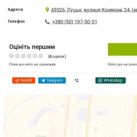
Адреса
43026, Луцьк, вулиця Конякіна, 24, (
Телефон
+380 (50) 197-50-51
Оцініть першим
(
0
оцінок)
Ніхто ще не рек
Поки ще ніхто не оцінював
Reddit
Telegram
Viber
WhatsApp