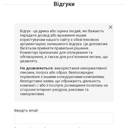
Відгуки
Відгук - це думка або оцінка людей, які бажають
передати досвід або враження іншим
користувачам нашого сайту з обов'язковою
аргументацією залишеного відгука. Це допоможе
багатьом прийняти правильне рішення.
Коментарі призначені для спілкування та
обговорення, а також для роз'яснення питань, що
цікавлять.
Не дозволяється:
використання ненормативної
лексики, погроз або образ; безпосереднє
порівняння з іншими конкуруючими компаніями;
безпідставні заяви, що ображають діяльність
компанії і / або її послуги; розміщення посилань на
сторонні інтернет-ресурси; реклама та
самореклама.
Введіть email: