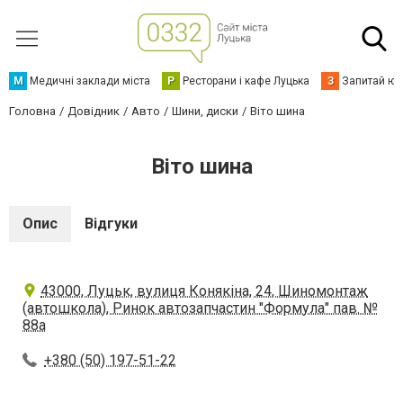
М
Медичні заклади міста
Р
Ресторани і кафе Луцька
З
Запитай юр
Головна
Довідник
Авто
Шини, диски
Віто шина
Віто шина
Опис
Відгуки
43000, Луцьк, вулиця Конякіна, 24, Шиномонтаж
(автошкола), Ринок автозапчастин "Формула" пав. №
88а
+380 (50) 197-51-22