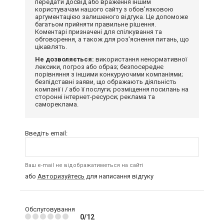
передати досвід або враження іншим
користувачам нашого сайту з обов'язковою
аргументацією залишеного відгука. Це допоможе
багатьом прийняти правильне рішення.
Коментарі призначені для спілкування та
обговорення, а також для роз'яснення питань, що
цікавлять.
Не дозволяється:
використання ненормативної
лексики, погроз або образ; безпосереднє
порівняння з іншими конкуруючими компаніями;
безпідставні заяви, що ображають діяльність
компанії і / або її послуги; розміщення посилань на
сторонні інтернет-ресурси; реклама та
самореклама.
Введіть email:
Ваш e-mail не відображатиметься на сайті
або
Авторизуйтесь
для написання відгуку
Обслуговування
0/12