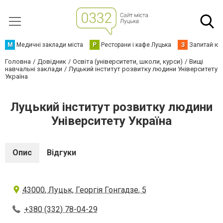
М
Медичні заклади міста
Р
Ресторани і кафе Луцька
З
Запитай юр
Головна
Довідник
Освіта (університети, школи, курси)
Вищі
навчальні заклади
Луцький інститут розвитку людини Університету
Україна
Луцький інститут розвитку людини
Університету Україна
Опис
Відгуки
43000, Луцьк, Георгія Гонгадзе, 5
+380 (332) 78-04-29