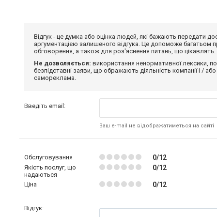
Відгук - це думка або оцінка людей, які бажають передати 
аргументацією залишеного відгука. Це допоможе багатьом пр
обговорення, а також для роз'яснення питань, що цікавлять.
Не дозволяється:
використання ненормативної лексики, по
безпідставні заяви, що ображають діяльність компанії і / або
самореклама.
Введіть email:
Ваш e-mail не відображатиметься на сайті
Обслуговування
0/12
Якість послуг, що
0/12
надаються
Ціна
0/12
Відгук: