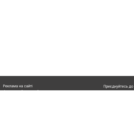
Реклама на сайті
Приєднуйтесь до 
Франшиза "CitySites"
З питань реклами:
Допускається цит
rek@citysites.ua
обов'язкового по
відкритого для по
якості джерела. 
Матеріали з плаш