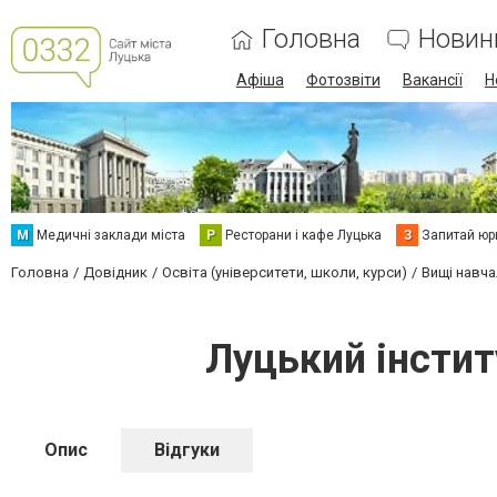
Головна
Новин
Афіша
Фотозвіти
Вакансії
Н
М
Медичні заклади міста
Р
Ресторани і кафе Луцька
З
Запитай юр
Головна
Довідник
Освіта (університети, школи, курси)
Вищі навча
Луцький інстит
Опис
Відгуки