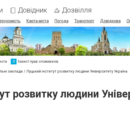
и
Довідник
Дозвілля
ерухомість
Карта міста
Погода
Транспорт
Довідкова
О
иста
З
Захист прав споживачів
льні заклади
Луцький інститут розвитку людини Університету Україна
ут розвитку людини Уніве