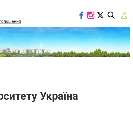
голошення
рситету Україна