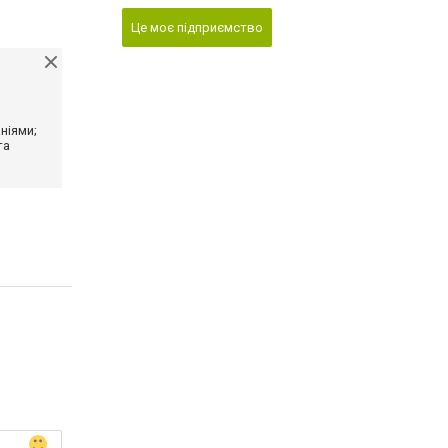
Це моє підприємство
ніями;
та