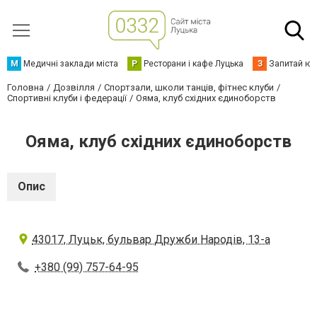
М
Медичні заклади міста
Р
Ресторани і кафе Луцька
З
Запитай юр
Головна
Дозвілля
Спортзали, школи танців, фітнес клуби
Спортивні клуби і федерації
Ояма, клуб східних єдиноборств
Ояма, клуб східних єдиноборств
Опис
43017, Луцьк, бульвар Дружби Народів, 13-а
+380 (99) 757-64-95