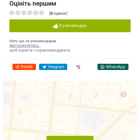
Оцініть першим
(
0
оцінок)
Я рекомендую
Ніхто ще не рекомендував
Авторизуйтесь
,
щоб оцінити і порекомендувати
Reddit
Telegram
Viber
WhatsApp