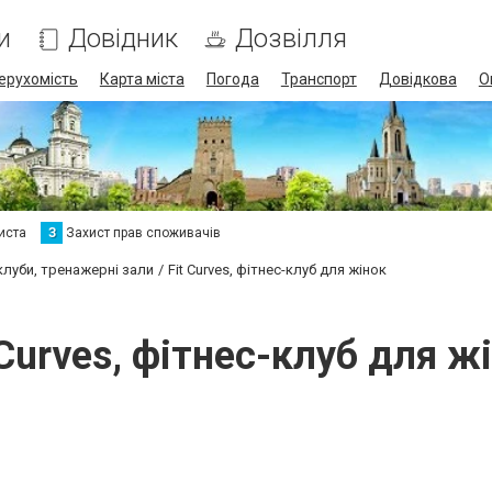
и
Довідник
Дозвілля
ерухомість
Карта міста
Погода
Транспорт
Довідкова
О
иста
З
Захист прав споживачів
клуби, тренажерні зали
Fit Curves, фітнес-клуб для жінок
 Curves, фітнес-клуб для ж