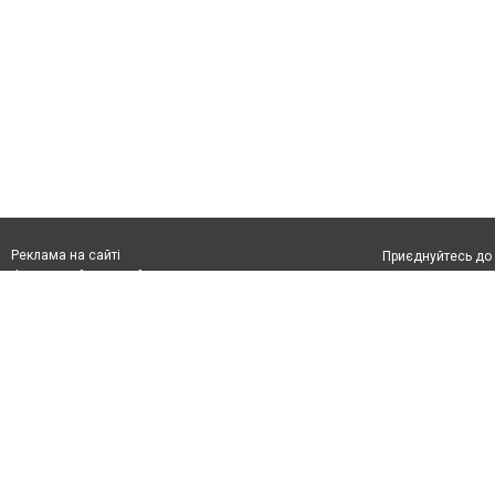
Реклама на сайті
Приєднуйтесь до 
Франшиза "CitySites"
З питань реклами:
Допускається цит
rek@citysites.ua
обов'язкового по
відкритого для по
якості джерела. 
Матеріали з плаш
"Політичні новини
Політика конфіде