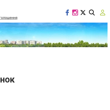
голошення
інок