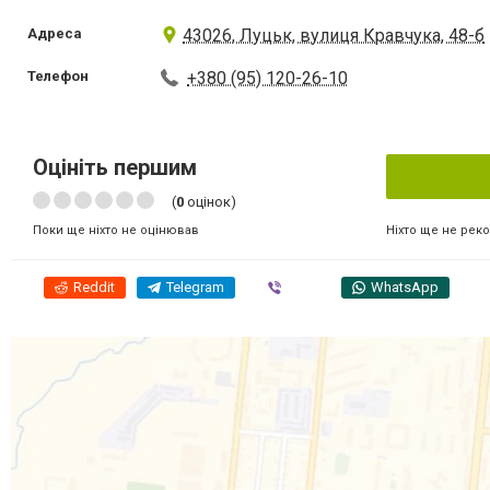
Адреса
43026, Луцьк, вулиця Кравчука, 48-б
Телефон
+380 (95) 120-26-10
Оцініть першим
(
0
оцінок)
Ніхто ще не рек
Поки ще ніхто не оцінював
Reddit
Telegram
Viber
WhatsApp