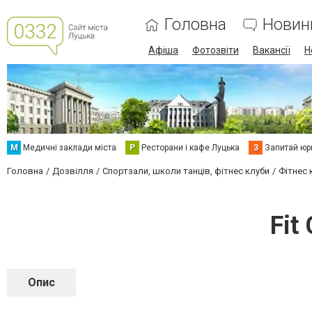
Головна
Новин
Афіша
Фотозвіти
Вакансії
Н
М
Медичні заклади міста
Р
Ресторани і кафе Луцька
З
Запитай юр
Головна
Дозвілля
Спортзали, школи танців, фітнес клуби
Фітнес 
Fit
Опис