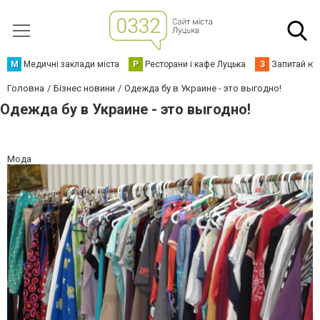
М
Медичні заклади міста
Р
Ресторани і кафе Луцька
З
Запитай юр
Головна
Бізнес новини
Одежда бу в Украине - это выгодно!
Одежда бу в Украине - это выгодно!
Мода