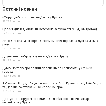
Останні новини
«Форум добрих справ» відбувся у Луцьку
22:17,
5 серпня
Проєкт для відновлення ветеранів запускають у Луцькій громаді
17:05,
5 серпня
Авто для евакуації поранених військових передала Луцька міська
рада
07:00,
5 серпня
Другий велотабір для дітей відбувся у Луцьку
21:48,
3 серпня
Думки жителів про розвиток зелених зон збирають у Луцькій
громаді
16:37,
3 серпня
З Кривого Рогу до Луцька привезли роботи Примаченко, Ройтбурда
та Делоне: виставка «КОД колекціонера»
09:55,
3 серпня
Доступність хірургічного відділення обласної дитячої лікарні
перевірили у Луцьку