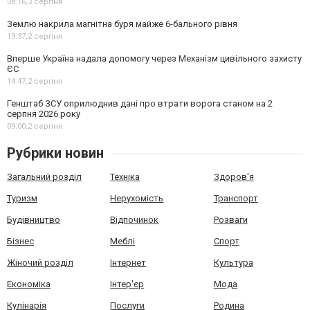
08:16,
3 серпня
Землю накрила магнітна буря майже 6-бального рівня
19:37,
2 серпня
Вперше Україна надала допомогу через Механізм цивільного захисту
ЄС
14:47,
2 серпня
Генштаб ЗСУ оприлюднив дані про втрати ворога станом на 2
серпня 2026 року
09:00,
2 серпня
Рубрики новин
Загальний розділ
Техніка
Здоров'я
Туризм
Нерухомість
Транспорт
Будівництво
Відпочинок
Розваги
Бізнес
Меблі
Спорт
Жіночий розділ
Інтернет
Культура
Економіка
Інтер'єр
Мода
Кулінарія
Послуги
Родина