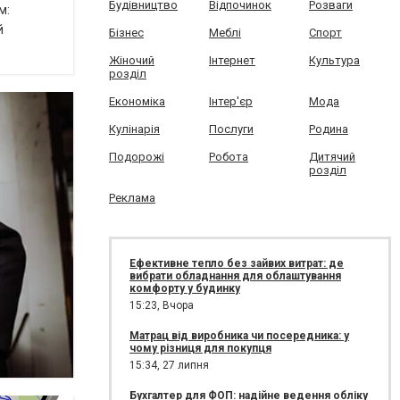
Будівництво
Відпочинок
Розваги
м:
й
Бізнес
Меблі
Спорт
Жіночий
Інтернет
Культура
розділ
Економіка
Інтер'єр
Мода
Кулінарія
Послуги
Родина
Подорожі
Робота
Дитячий
розділ
Реклама
Ефективне тепло без зайвих витрат: де
вибрати обладнання для облаштування
комфорту у будинку
15:23,
Вчора
Матрац від виробника чи посередника: у
чому різниця для покупця
15:34,
27 липня
Бухгалтер для ФОП: надійне ведення обліку