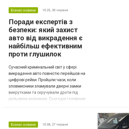
автошин R14, удобно выбрать и заказать
которые можно по ссылке https://ascania-
Бізнес новини
10:25,
30 червня
shina.com/shiny/r14. Миф: более «свежие»
Поради експертів з
автошины всегда лучше. Многие считают,
безпеки: який захист
что новая резина обязате...
авто від викрадення є
найбільш ефективним
проти глушилок
Сучасний кримінальний світ у сфері
викрадення авто повністю перейшов на
цифрові рейки. Пройшли часи, коли
зловмисники зламували дверні замки
викрутками та скручували дроти під
рульовою колонкою. Сьогодні головною
зброєю автовикрадачів є компактні
генератори радіоперешкод – так звані
глушилки. Ці пристрої здатні в радіусі
кількох десятків метрів повністю
Бізнес новини
10:58,
27 червня