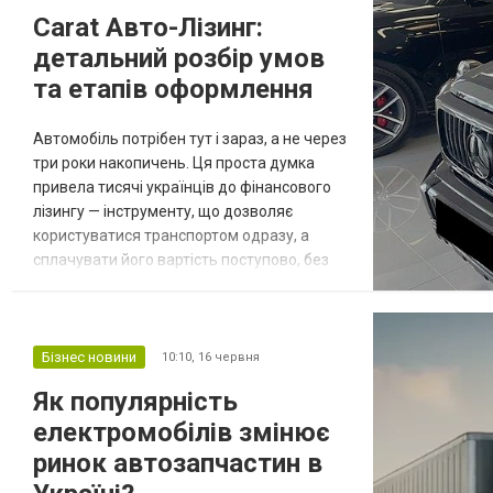
блокувати сигнали GPS/GLONASS
Carat Авто-Лізинг:
супутників та мобільний зв'язок GSM/LTE.
детальний розбір умов
Через це стандартні супутникові с...
та етапів оформлення
Автомобіль потрібен тут і зараз, а не через
три роки накопичень. Ця проста думка
привела тисячі українців до фінансового
лізингу — інструменту, що дозволяє
користуватися транспортом одразу, а
сплачувати його вартість поступово, без
жорстких банківських перевірок та
багатоденного очікування схвалення. На
українському ринку з 2019 року працює
лізингова компанія Carat
Бізнес новини
10:10,
16 червня
https://carat.org.ua/, яка спеціалізується на
Як популярність
автолізингу для фізичних осіб, підприємців
електромобілів змінює
та...
ринок автозапчастин в