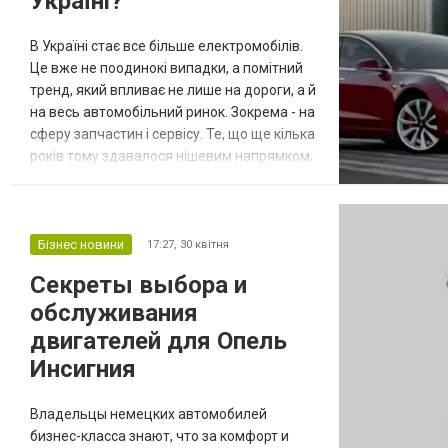
Україні?
В Україні стає все більше електромобілів.
Це вже не поодинокі випадки, а помітний
тренд, який впливає не лише на дороги, а й
на весь автомобільний ринок. Зокрема - на
сферу запчастин і сервісу. Те, що ще кілька
років тому здавалося нішевим напрямком,
зараз поступово перетворюється на
окремий сегмент. Знайти потрібні
комплектуючі для електрокара
допомагають і спеціалізовані онлайн-
Бізнес новини
17:27,
30 квітня
майданчики, наприклад
Секреты выбора и
https://evox.com.ua/. Чому ринок
обслуживания
автозапчастин для елек...
двигателей для Опель
Инсигния
Владельцы немецких автомобилей
бизнес-класса знают, что за комфорт и