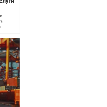
слуги
ти
та
е