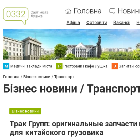
Головна
Новин
Афіша
Фотозвіти
Вакансії
Н
М
Медичні заклади міста
Р
Ресторани і кафе Луцька
З
Запитай юр
Головна
Бізнес новини
Транспорт
Бізнес новини / Транспор
Бізнес новини
Трак Групп: оригинальные запчасти
для китайского грузовика