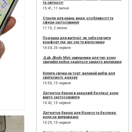
та звітності
15:41,
11 липня
Стропи для крана: види, особливості та
сфери застосування
11:10,
2 липня
Подушка для вагітної: як забезпечити
комфорт під час сну та відпочинку
16:04,
26 червня
JLab JBuds Mini: навушники для тих, кому
звичайні кейси здаються занадто великими
Купити свічки на торт: великий вибір для
святкового декору
10:50,
15 червня
Детектор брехні в кадровій безпеці: коли
варто застосовувати
10:42,
15 червня
Детектор брехні для бізнесу та безпеки:
коли це виправдано
10:29,
15 червня