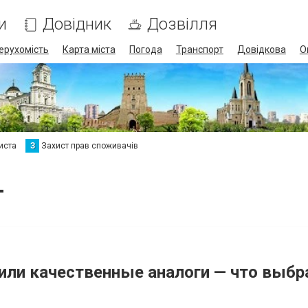
и
Довідник
Дозвілля
ерухомість
Карта міста
Погода
Транспорт
Довідкова
О
иста
З
Захист прав споживачів
т
 или качественные аналоги — что выбр