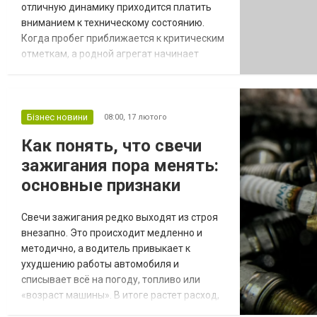
отличную динамику приходится платить
вниманием к техническому состоянию.
Когда пробег приближается к критическим
отметкам, а родной агрегат начинает
требовать неоправданно дорогих
вложений, многие приходят к логичному
выводу — проще и быстрее купить
двигатель Opel Insignia с небольшим
Бізнес новини
08:00,
17 лютого
износом. Такой подход позволяет
Как понять, что свечи
избежать долгого ожидания запчастей и
зажигания пора менять:
гарантирует, что машина вернется в...
основные признаки
Свечи зажигания редко выходят из строя
внезапно. Это происходит медленно и
методично, а водитель привыкает к
ухудшению работы автомобиля и
списывает всё на погоду, топливо или
«возраст машины». В итоге растет расход,
двигатель работает неровно, а проблема