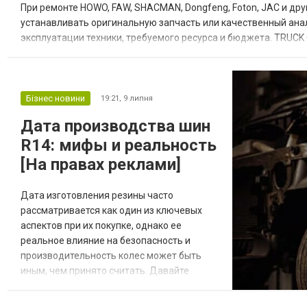
При ремонте HOWO, FAW, SHACMAN, Dongfeng, Foton, JAC и дру
устанавливать оригинальную запчасть или качественный анало
эксплуатации техники, требуемого ресурса и бюджета. TRUCK
автомобилей. Эксперты компании объясняют, чем отличаются 
Бізнес новини
19:21,
9 липня
Дата производства шин
R14: мифы и реальность
[На правах реклами]
Дата изготовления резины часто
рассматривается как один из ключевых
аспектов при их покупке, однако ее
реальное влияние на безопасность и
производительность колес может быть
иным, чем принято считать. Давайте
разберем основные мифы и реальные
факты, связанные с датой выпуска