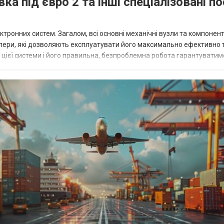
а під євро 2 та інші спеціалізовані по
ктронних систем. Загалом, всі основні механічні вузли та компонен
лери, які дозволяють експлуатувати його максимально ефективно 
 цієї системи і його правильна, безпроблемна робота гарантуватим
 часом та під дією на...