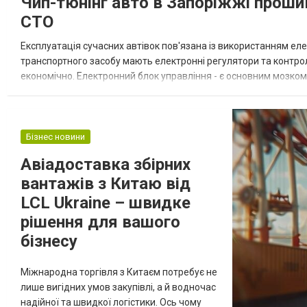
Чип-тюнінг авто в Запоріжжі прошивк
использующим национальный разъем,
СТО
несовместимый с Typ...
Експлуатація сучасних автівок пов'язана із використанням еле
транспортного засобу мають електронні регулятори та контро
економічно. Електронний блок управління - є основним мозком
достатню потужність двигуна, високу керованість та зручність. З
Бізнес новини
Авіадоставка збірних
вантажів з Китаю від
LCL Ukraine – швидке
рішення для вашого
бізнесу
Міжнародна торгівля з Китаєм потребує не
лише вигідних умов закупівлі, а й водночас
надійної та швидкої логістики. Ось чому