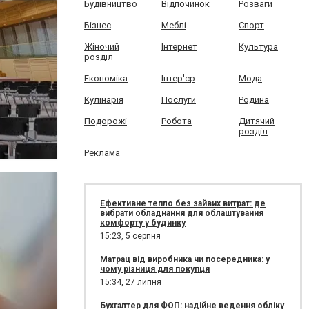
Будівництво
Відпочинок
Розваги
Бізнес
Меблі
Спорт
Жіночий
Інтернет
Культура
розділ
Економіка
Інтер'єр
Мода
Кулінарія
Послуги
Родина
Подорожі
Робота
Дитячий
розділ
Реклама
Ефективне тепло без зайвих витрат: де
вибрати обладнання для облаштування
комфорту у будинку
15:23,
5 серпня
Матрац від виробника чи посередника: у
чому різниця для покупця
15:34,
27 липня
Бухгалтер для ФОП: надійне ведення обліку