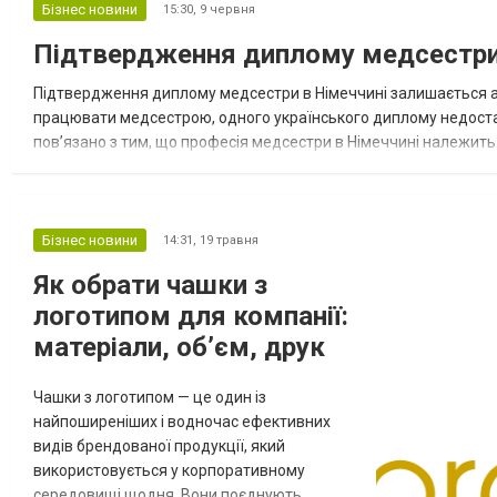
підібрана тара не просто захищає товар, а
Бізнес новини
15:30,
9 червня
стає частиною сервісу, формує перше
Підтвердження диплому медсестри 
враження клієнта про бренд і допомагає
виділитися серед конкурентів. На які
Підтвердження диплому медсестри в Німеччині залишається а
характерист...
працювати медсестрою, одного українського диплому недоста
пов’язано з тим, що професія медсестри в Німеччині належить 
та професійна підготовка відповідають німецьким вимогам. Які 
Бізнес новини
14:31,
19 травня
Як обрати чашки з
логотипом для компанії:
матеріали, об’єм, друк
Чашки з логотипом — це один із
найпоширеніших і водночас ефективних
видів брендованої продукції, який
використовується у корпоративному
середовищі щодня. Вони поєднують