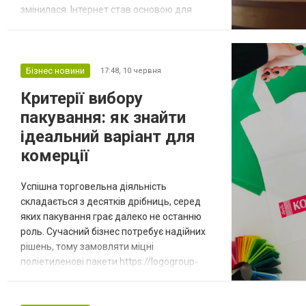
змінилася. Інтернет став основою для
роботи, навчання, дозвілля та навіть
керування розумними пристроями в оселі.
Саме тому стабільне підключення до
мережі перетворилося з приємної опції на
Бізнес новини
17:48,
10 червня
життєву необхідність. Підключити інтернет
Критерії вибору
ви можете прямо зараз, скориставшися
пакування: як знайти
пропозицією комп...
ідеальний варіант для
комерції
Успішна торговельна діяльність
складається з десятків дрібниць, серед
яких пакування грає далеко не останню
роль. Сучасний бізнес потребує надійних
рішень, тому замовляти міцні
поліетиленові пакети https://logogroup-
polymers.com/cat-6 варто безпосередньо у
перевірених постачальників. Правильно