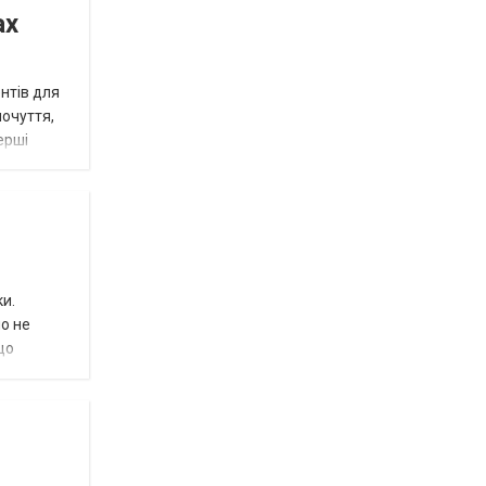
ах
нтів для
почуття,
ерші
и.
но не
що