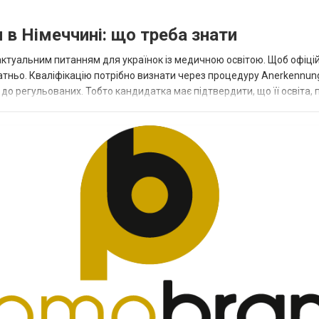
в Німеччині: що треба знати
ктуальним питанням для українок із медичною освітою. Щоб офіці
тньо. Кваліфікацію потрібно визнати через процедуру Anerkennun
до регульованих. Тобто кандидатка має підтвердити, що її освіта, 
вимоги до україно...