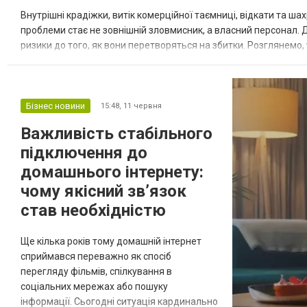
Внутрішні крадіжки, витік комерційної таємниці, відкати та 
проблеми стає не зовнішній зловмисник, а власний персонал. 
ризики до того, як вони перетворяться на збитки. Розглянемо, 
інтегрувати його в практику компанії коректно. Кадровий скринін
Бізнес новини
15:48,
11 червня
Важливість стабільного
підключення до
домашнього інтернету:
чому якісний зв’язок
став необхідністю
Ще кілька років тому домашній інтернет
сприймався переважно як спосіб
перегляду фільмів, спілкування в
соціальних мережах або пошуку
інформації. Сьогодні ситуація кардинально