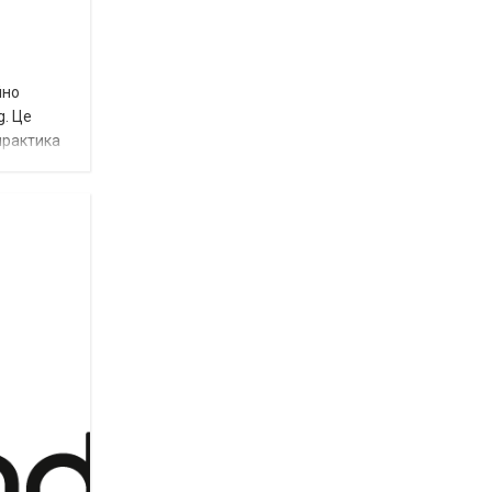
йно
g. Це
практика