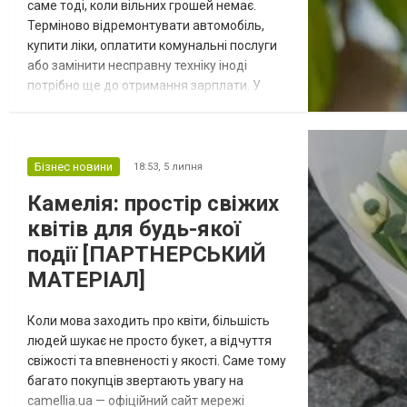
саме тоді, коли вільних грошей немає.
Терміново відремонтувати автомобіль,
купити ліки, оплатити комунальні послуги
або замінити несправну техніку іноді
потрібно ще до отримання зарплати. У
такій ситуації швидкий займ може
допомогти закрити тимчасовий
фінансовий розрив без тривалого
очікування та складного оформлення.
Бізнес новини
18:53,
5 липня
Сьогодні отримати невелику суму можна
Камелія: простір свіжих
дистанційно – достатньо обрати фінансову
квітів для будь-якої
компанію, заповнити зая...
події [ПАРТНЕРСЬКИЙ
МАТЕРІАЛ]
Коли мова заходить про квіти, більшість
людей шукає не просто букет, а відчуття
свіжості та впевненості у якості. Саме тому
багато покупців звертають увагу на
camellia.ua — офіційний сайт мережі