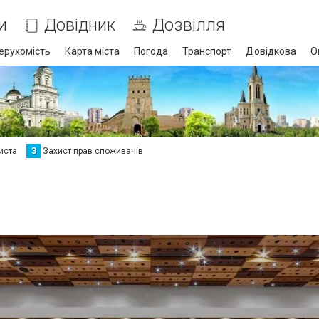
и
Довідник
Дозвілля
ерухомість
Карта міста
Погода
Транспорт
Довідкова
О
иста
З
Захист прав споживачів