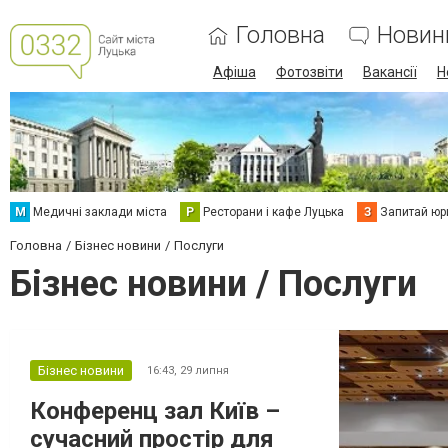
Головна
Новин
Афіша
Фотозвіти
Вакансії
Н
М
Медичні заклади міста
Р
Ресторани і кафе Луцька
З
Запитай юр
Головна
Бізнес новини
Послуги
Бізнес новини / Послуги
Бізнес новини
16:43,
29 липня
Конференц зал Київ –
сучасний простір для