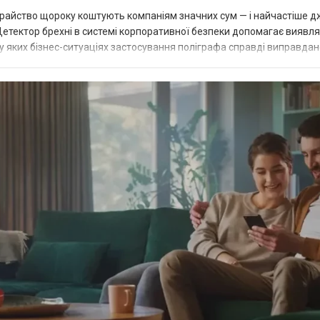
шахрайство щороку коштують компаніям значних сум — і найчастіше 
Детектор брехні в системі корпоративної безпеки допомагає виявл
у яких бізнес-ситуаціях застосування поліграфа справді виправдане
г при п...