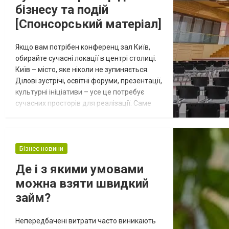
бізнесу та подій
[Спонсорський матеріал]
Якщо вам потрібен конференц зал Київ,
обирайте сучасні локації в центрі столиці.
Київ – місто, яке ніколи не зупиняється.
Ділові зустрічі, освітні форуми, презентації,
культурні ініціативи – усе це потребує
сучасних просторів для реалізації. Саме
тому конференц-зал у Києві стає не просто
майданчиком, а важливим інструментом,
що допомагає втілювати ідеї та
створювати атмосферу співпраці. Для яких
Бізнес новини
подій підходить конференц-зал?
Де і з якими умовами
Конференц-зали сьогодні – це б...
можна взяти швидкий
займ?
Непередбачені витрати часто виникають