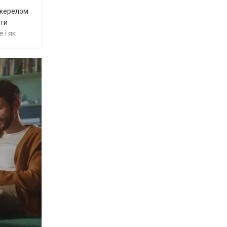
джерелом
яти
 і як