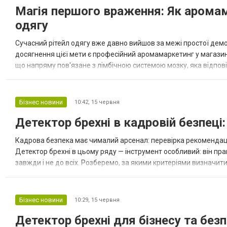
Магія першого враження: Як аромам
оптимізувати роботу будь-якого
майданчика, де використовуються підвісні
одягу
підйомні механізми. Такий...
Сучасний рітейл одягу вже давно вийшов за межі простої демо
досягнення цієї мети є професійний аромамаркетинг у магазина
що напряму пов'язане з лімбічною системою мозку, яка відпові
кілька секунд визначають його подальшу поведінку. Приємний, 
Бізнес новини
10:42,
15 червня
Детектор брехні в кадровій безпеці
Кадрова безпека має чималий арсенал: перевірка рекомендаці
Детектор брехні в цьому ряду — інструмент особливий: він пра
завжди і не до всіх. Розберемо, за якими критеріями визначити
вказують на потребу в перевірці Практика показує кілька типови
Бізнес новини
10:29,
15 червня
Детектор брехні для бізнесу та без