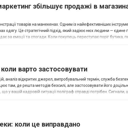
аркетинг збільшує продажі в магазин
нстрації товарів на манекенах. Одним із найефективніших інструме
х одягу. Це стратегічний підхід, який задіює нюх людини — єдине 
дає за емоції та спогади. Коли покупець переступає поріг бутика, п
прав...
: коли варто застосовувати
й, аналіз відкритих джерел, випробувальний термін, служба безпек
цює там, де решта методів безсилі, але застосовувати його доціль
, що у вашій кадровій ситуації поліграф справді потрібен. Сигнали, 
х ситуацій,...
пеки: коли це виправдано