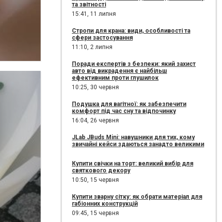
та звітності
15:41,
11 липня
Стропи для крана: види, особливості та
сфери застосування
11:10,
2 липня
Поради експертів з безпеки: який захист
авто від викрадення є найбільш
ефективним проти глушилок
10:25,
30 червня
Подушка для вагітної: як забезпечити
комфорт під час сну та відпочинку
16:04,
26 червня
JLab JBuds Mini: навушники для тих, кому
звичайні кейси здаються занадто великими
Купити свічки на торт: великий вибір для
святкового декору
10:50,
15 червня
Купити зварну сітку: як обрати матеріал для
габіонних конструкцій
09:45,
15 червня