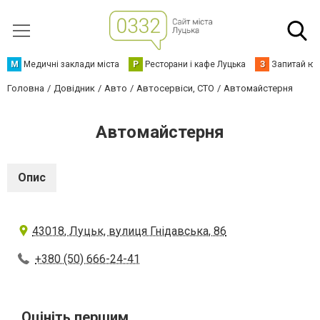
М
Медичні заклади міста
Р
Ресторани і кафе Луцька
З
Запитай юр
Головна
Довідник
Авто
Автосервіси, СТО
Автомайстерня
Автомайстерня
Опис
43018, Луцьк, вулиця Гнідавська, 86
+380 (50) 666-24-41
Оцініть першим