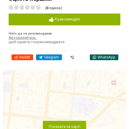
(
0
оцінок)
Я рекомендую
Ніхто ще не рекомендував
Авторизуйтесь
,
щоб оцінити і порекомендувати
Reddit
Telegram
Viber
WhatsApp
Показати на карті