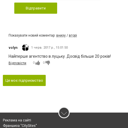
Відправити
Показувати новий коментар:
внизу
/
вгорі
volyn
1 черв. 2017 р., 15:01:50
Найперше агентство в луцьку. Досвід більше 20 років!
0
0
Відповісти
Це моє підприємство
Реклама на сайті
Франшиза "CitySites"