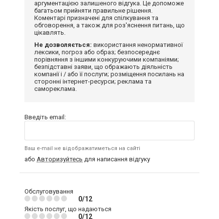
аргументацією залишеного відгука. Це допоможе
багатьом прийняти правильне рішення.
Коментарі призначені для спілкування та
обговорення, а також для роз'яснення питань, що
цікавлять.
Не дозволяється:
використання ненормативної
лексики, погроз або образ; безпосереднє
порівняння з іншими конкуруючими компаніями;
безпідставні заяви, що ображають діяльність
компанії і / або її послуги; розміщення посилань на
сторонні інтернет-ресурси; реклама та
самореклама.
Введіть email:
Ваш e-mail не відображатиметься на сайті
або
Авторизуйтесь
для написання відгуку
Обслуговування
0/12
Якість послуг, що надаються
0/12