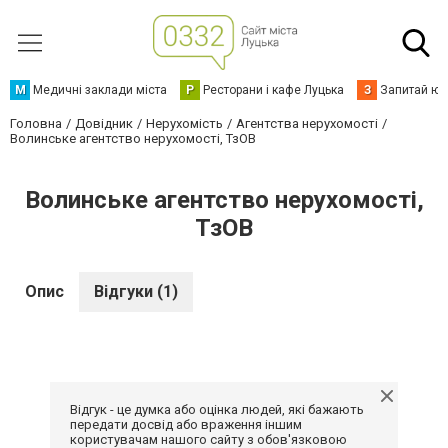
М
Медичні заклади міста
Р
Ресторани і кафе Луцька
З
Запитай юр
Головна
Довідник
Нерухомість
Агентства нерухомості
Волинське агентство нерухомості, ТзОВ
Волинське агентство нерухомості,
ТзОВ
Опис
Відгуки (1)
Відгук - це думка або оцінка людей, які бажають
передати досвід або враження іншим
користувачам нашого сайту з обов'язковою