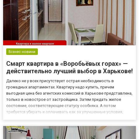
Бізнес новини
Смарт квартира в «Воробьёвых горах» —
действительно лучший выбор в Харькове!
Далеко не у всех присутствует острая необходимость в
громадных апартаментах. Квартиру надо купить, причем
выгодная цена без агентских комиссий в Харькове представлена,
только в новострое от застройщика. Затем придать жилое
состояние, соответствующее статусу особняка. А потом
требуется убирать и оплачивать как за улучшенные условия,
пользуясь при этом только функциональными метрами. Если у
вас большая семья, то, безусловно, и стадион пригодится. В
остальных...