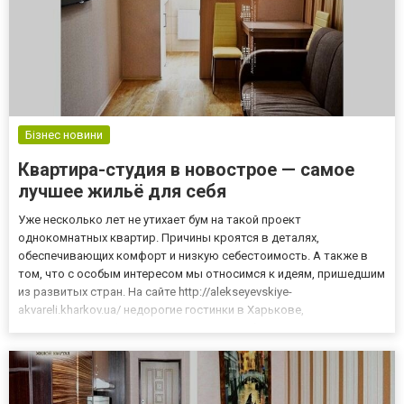
Бізнес новини
Квартира-студия в новострое — самое
лучшее жильё для себя
Уже несколько лет не утихает бум на такой проект
однокомнатных квартир. Причины кроятся в деталях,
обеспечивающих комфорт и низкую себестоимость. А также в
том, что с особым интересом мы относимся к идеям, пришедшим
из развитых стран. На сайте http://alekseyevskiye-
akvareli.kharkov.ua/ недорогие гостинки в Харькове,
представлены в формате стильных и удобных квартир-студий.
ЖК «Алексеевские Акварели-2» предлагает купить жильё евро
класса, по выгодной цене о...