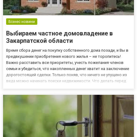
Бізнес новини
Выбираем частное домовладение в
Закарпатской области
Время сбора денег на покупку собственного дома позади, и Вы в
предвкушении приобретения нового жилья – не торопитесь!
Важно расставить все приоритеты, учесть пожелания членов
семьи и убедиться, что накопленных денег хватит на заключение
дорогостоящей сделки. Только поняв, что ничего не упущено из
вида можно начинать поиски недвижимости. Что делать перед
покупкой? Естественно, прежде чем отправляться осматривать
новый дом важно найти несколько подходящих по...