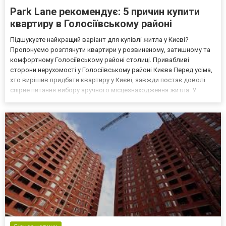
Park Lane рекомендує: 5 причин купити
квартиру в Голосіївському районі
Підшукуєте найкращий варіант для купівлі житла у Києві?
Пропонуємо розглянути квартири у розвиненому, затишному та
комфортному Голосіївському районі столиці. Привабливі
сторони нерухомості у Голосіївському районі Києва Перед усіма,
хто вирішив придбати квартиру у Києві, завжди постає доволі
спірне питання вибору зручного місцезнаходження житла. У
кожної людини свої вподобання в даному напрямку: одні мріють
поселитися ближче до центру, інші – у спокійному в...