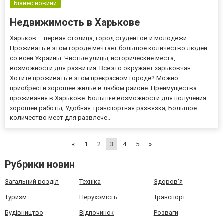
предпочитают снимать...
Бізнес новини
Недвижимость в Харькове
Харьков – первая столица, город студентов и молодежи.
Проживать в этом городе мечтает большое количество людей
со всей Украины. Чистые улицы, исторические места,
возможности для развития. Все это окружает харьковчан.
Хотите проживать в этом прекрасном городе? Можно
приобрести хорошее жилье в любом районе. Преимущества
проживания в Харькове: Большие возможности для получения
хорошей работы; Удобная транспортная развязка; Большое
количество мест для развлече...
«
1
2
3
4
5
»
Рубрики новин
Загальний розділ
Техніка
Здоров'я
Туризм
Нерухомість
Транспорт
Будівництво
Відпочинок
Розваги