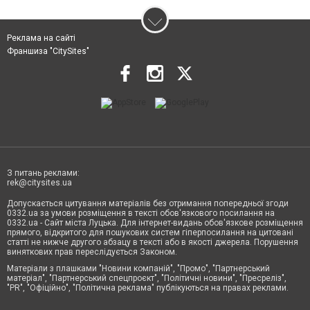
Реклама на сайті
Франшиза "CitySites"
З питань реклами:
rek@citysites.ua
Допускається цитування матеріалів без отримання попередньої згоди
0332.ua за умови розміщення в тексті обов'язкового посилання на
0332.ua - Сайт міста Луцька. Для інтернет-видань обов'язкове розміщення
прямого, відкритого для пошукових систем гіперпосилання на цитовані
статті не нижче другого абзацу в тексті або в якості джерела. Порушення
виняткових прав переслідується Законом.
Матеріали з плашками "Новини компаній", "Промо", "Партнерський
матеріал", "Партнерський спецпроєкт", "Політичні новини", "Пресреліз",
"PR", "Офіційно", "Політична реклама" публікуються на правах реклами.