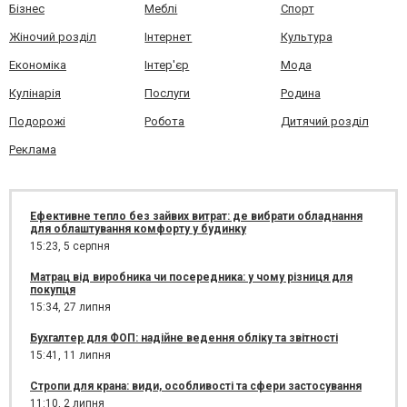
Бізнес
Меблі
Спорт
Жіночий розділ
Інтернет
Культура
Економіка
Інтер'єр
Мода
Кулінарія
Послуги
Родина
Подорожі
Робота
Дитячий розділ
Реклама
Ефективне тепло без зайвих витрат: де вибрати обладнання
для облаштування комфорту у будинку
15:23,
5 серпня
Матрац від виробника чи посередника: у чому різниця для
покупця
15:34,
27 липня
Бухгалтер для ФОП: надійне ведення обліку та звітності
15:41,
11 липня
Стропи для крана: види, особливості та сфери застосування
11:10,
2 липня