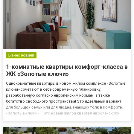
Бізнес новини
1-комнатные квартиры комфорт-класса в
ЖК «Золотые ключи»
Однокомнатные квартиры в новом жилом комплексе «Золотые
ключи» сочетают в себе современную планировку,
разработанную согласно европейским нормам, а также
богатство свободного пространства! Это идеальный вариант
для большой семьи или для людей, знающих толк в комфорте.
«Золотые ключи» — это новый жилой квартал европейского
уровня, который расположен в самом центре города Харькова.
В непосредственной близости от ЖК пролегает ул. Клочковская
со всеми ее объек...