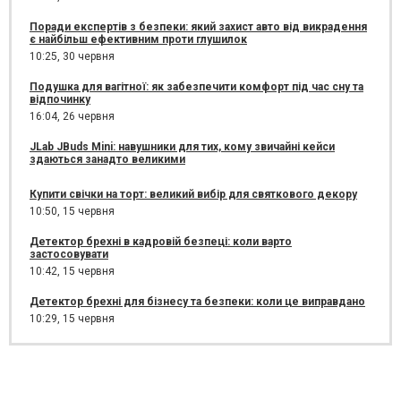
Поради експертів з безпеки: який захист авто від викрадення
є найбільш ефективним проти глушилок
10:25,
30 червня
Подушка для вагітної: як забезпечити комфорт під час сну та
відпочинку
16:04,
26 червня
JLab JBuds Mini: навушники для тих, кому звичайні кейси
здаються занадто великими
Купити свічки на торт: великий вибір для святкового декору
10:50,
15 червня
Детектор брехні в кадровій безпеці: коли варто
застосовувати
10:42,
15 червня
Детектор брехні для бізнесу та безпеки: коли це виправдано
10:29,
15 червня