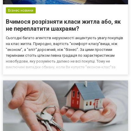
Бізнес новини
Вчимося розрізняти класи житла або, як
не переплатити шахраям?
Сьогодні багато агентств нерухомості акцентують увагу покупців
на клас житла. Природно, вартість "комфорт-класу"вища, ніж
"економ", а "еліт"дорожчий, ніж "бізнес". За цими простими
термінами стоїть цілком певна градація по характеристикам
новобудови, яку розуміють далеко не всі покупці. Тому не
виключені випадки обману, коли Ви купуєте "економ-клас"за
ціною "бізнес", віддаючи гроші не за якість житла, а за гарні
слова ріелтора. Фахівці компанії «AiD Group»...