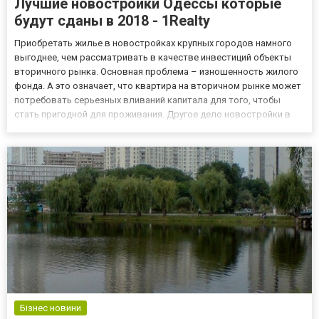
Лучшие новостройки Одессы которые
будут сданы в 2018 - 1Realty
Приобретать жилье в новостройках крупных городов намного
выгоднее, чем рассматривать в качестве инвестиций объекты
вторичного рынка. Основная проблема – изношенность жилого
фонда. А это означает, что квартира на вторичном рынке может
потребовать серьезных вливаний капитала для того, чтобы
стать пригодной для проживания. Другое дело новостройки в
центре одессы: современные стандарты строительства и
отделки позволяют на годы забыть о многих проблемах, с кото...
Бізнес новини