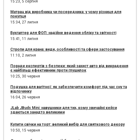
15:23,
5 серпня
Матрац від виробника чи посередника: у чому різниця для
покупця
15:34,
27 липня
Бухгалтер для ФОП: надійне ведення обліку та звітності
15:41,
11 липня
Стропи для крана: види, особливості та сфери застосування
11:10,
2 липня
Поради експертів з безпеки: який захист авто від викрадення
є найбільш ефективним проти глушилок
10:25,
30 червня
Подушка для вагітної: як забезпечити комфорт під час сну та
відпочинку
16:04,
26 червня
JLab JBuds Mini: навушники для тих, кому звичайні кейси
здаються занадто великими
Купити свічки на торт: великий вибір для святкового декору
10:50,
15 червня