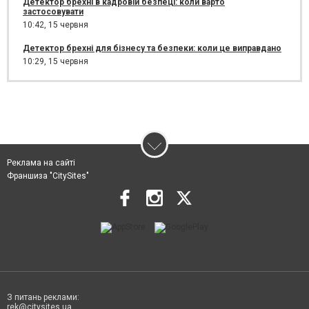
Детектор брехні в кадровій безпеці: коли варто
застосовувати
10:42,
15 червня
Детектор брехні для бізнесу та безпеки: коли це виправдано
10:29,
15 червня
Реклама на сайті
Франшиза "CitySites"
З питань реклами:
rek@citysites.ua