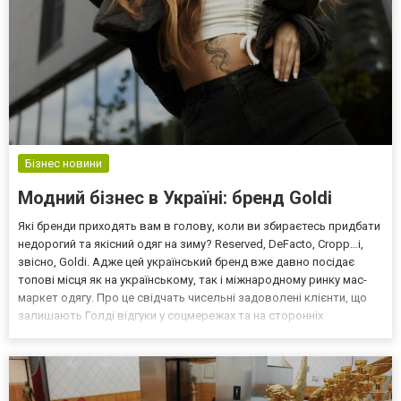
Бізнес новини
Модний бізнес в Україні: бренд Goldi
Які бренди приходять вам в голову, коли ви збираєтесь придбати
недорогий та якісний одяг на зиму? Reserved, DeFacto, Cropp…і,
звісно, Goldi. Адже цей український бренд вже давно посідає
топові місця як на українському, так і міжнародному ринку мас-
маркет одягу. Про це свідчать чисельні задоволені клієнти, що
залишають Голді відгуки у соцмережах та на сторонніх
платформах. Який одяг створює Голді? Сьогодні більшість
сучасних брендів орієнтується передусім н...