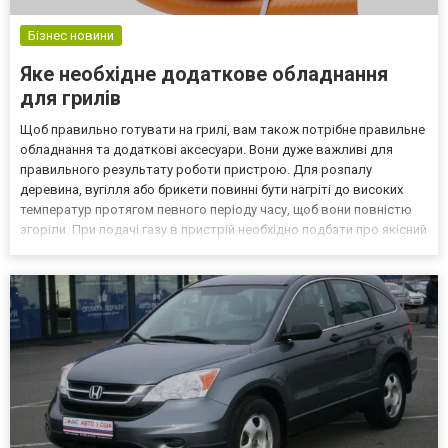
Бізнес новини
Яке необхідне додаткове обладнання
для грилів
Щоб правильно готувати на грилі, вам також потрібне правильне
обладнання та додаткові аксесуари. Вони дуже важливі для
правильного результату роботи пристрою. Для розпалу
деревина, вугілля або брикети повинні бути нагріті до високих
температур протягом певного періоду часу, щоб вони повністю
згоріли. При подачі газу в пристрій необхідно подбати про якісний
шланг, редуктор для газового балона, оскільки це гарантія
безпечного використання та виключення ризик...