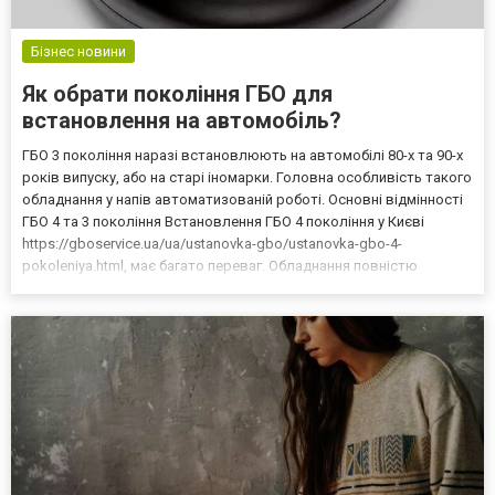
Бізнес новини
Як обрати покоління ГБО для
встановлення на автомобіль?
ГБО 3 покоління наразі встановлюють на автомобілі 80-х та 90-х
років випуску, або на старі іномарки. Головна особливість такого
обладнання у напів автоматизованій роботі. Основні відмінності
ГБО 4 та 3 покоління Встановлення ГБО 4 покоління у Києві
https://gboservice.ua/ua/ustanovka-gbo/ustanovka-gbo-4-
pokoleniya.html, має багато переваг. Обладнання повністю
автоматизоване, тому система контролерів та датчиків регулює
роботу, форсунок та інших вузлів прист...