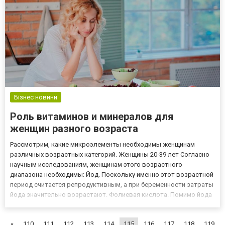
Бізнес новини
Роль витаминов и минералов для
женщин разного возраста
Рассмотрим, какие микроэлементы необходимы женщинам
различных возрастных категорий. Женщины 20-39 лет Согласно
научным исследованиям, женщинам этого возрастного
диапазона необходимы: Йод. Поскольку именно этот возрастной
период считается репродуктивным, а при беременности затраты
йода значительно возрастают. Фолиевая кислота. Помимо йода
важна также фолиевая кислота, отвечающая за кроветворение
и процесс расщепления белков. Женщины 40-50 лет Женщинам
«
110
111
112
113
114
115
116
117
118
119
этого...