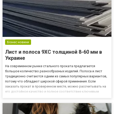
Бізнес новини
Лист и полоса 9ХС толщиной 8-60 мм в
Украине
На современном рынке стального проката предлагается
большое количество разнообразных изделий. Полоса и лист
традиционно считаются одним из самых популярных вариантов,
потому что обладают широкой сферой применения. Если
заказать прокат в проверенном месте, можно рассчитывать на
его достойное качество и полное соответствие ключевым
стандартам. По ссылке https://ukrpostachservis.com.ua/g1029998-
polosa-9hs-tolschinoj несложно найти оптимальные условия для
выб...