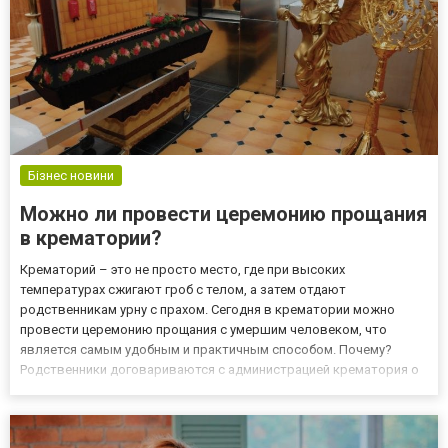
Бізнес новини
Можно ли провести церемонию прощания
в крематории?
Крематорий – это не просто место, где при высоких
температурах сжигают гроб с телом, а затем отдают
родственникам урну с прахом. Сегодня в крематории можно
провести церемонию прощания с умершим человеком, что
является самым удобным и практичным способом. Почему?
Родственники договариваются с администрацией крематория о
проведении похорон в зале прощания и всех желающие
проститься с умершим человеком сразу приезжают туда. Как
подготовиться к прощанию с умер...