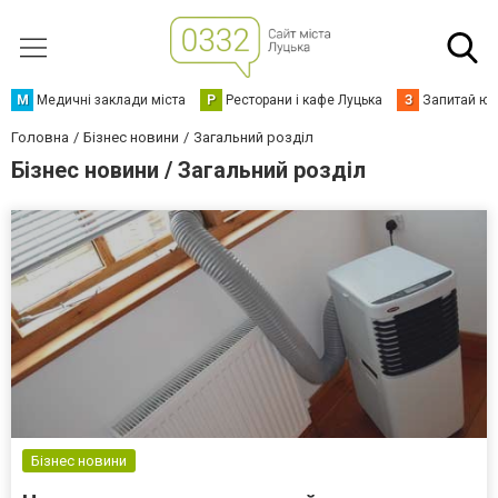
М
Медичні заклади міста
Р
Ресторани і кафе Луцька
З
Запитай юр
Головна
Бізнес новини
Загальний розділ
Бізнес новини / Загальний розділ
Бізнес новини