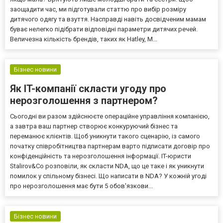
заощадити час, ми підготували статтю про вибір розміру
дитячого одягу та взуття. Насправді навіть досвідченим мамам
буває нелегко підібрати відповідні параметри дитячих речей.
Величезна кількість брендів, таких як Hatley, M...
Бізнес новини
Як IT-компанії скласти угоду про
нерозголошення з партнером?
Сьогодні ви разом здійснюєте операційне управління компанією,
а завтра ваш партнер створює конкуруючий бізнес та
переманює клієнтів. Щоб уникнути такого сценарію, із самого
початку співробітництва партнерам варто підписати договір про
конфіденційність та нерозголошення інформації. IT-юристи
Stalirov&Co розповіли, як скласти NDA, що це таке і як уникнути
помилок у спільному бізнесі. Що написати в NDA? У кожній угоді
про нерозголошення має бути 5 обов'язкови...
Бізнес новини