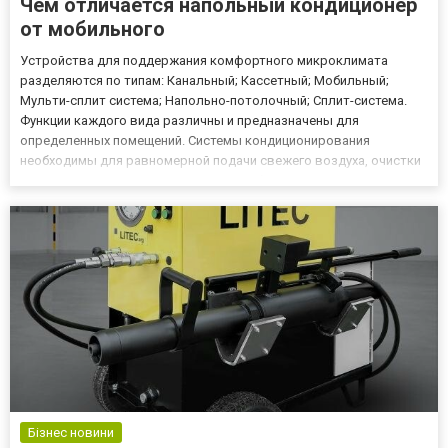
Чем отличается напольный кондиционер
от мобильного
Устройства для поддержания комфортного микроклимата
разделяются по типам: Канальный; Кассетный; Мобильный;
Мульти-сплит система; Напольно-потолочный; Сплит-система.
Функции каждого вида различны и предназначены для
определенных помещений. Системы кондиционирования
необходимы для равномерной подачи свежего воздуха, очистки
его от пыли и вредных примесей. Для больших помещений, таких
как рестораны, офисы, бассейны, производственные комнаты
нужен мощный венти...
Бізнес новини