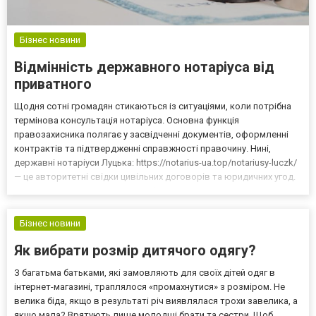
Бізнес новини
Відмінність державного нотаріуса від
приватного
Щодня сотні громадян стикаються із ситуаціями, коли потрібна
термінова консультація нотаріуса. Основна функція
правозахисника полягає у засвідченні документів, оформленні
контрактів та підтвердженні справжності правочину. Нині,
державні нотаріуси Луцька: https://notarius-ua.top/notariusy-luczk/
— це авторитетні свідки цивільних договорів та юридичних угод.
Від правильності виконання роботи нотаріату залежатиме
реалізація законних прав громадян України. Без...
Бізнес новини
Як вибрати розмір дитячого одягу?
З багатьма батьками, які замовляють для своїх дітей одяг в
інтернет-магазині, траплялося «промахнутися» з розміром. Не
велика біда, якщо в результаті річ виявлялася трохи завелика, а
якщо мала? Врятують лише молодші брати та сестри. Щоб