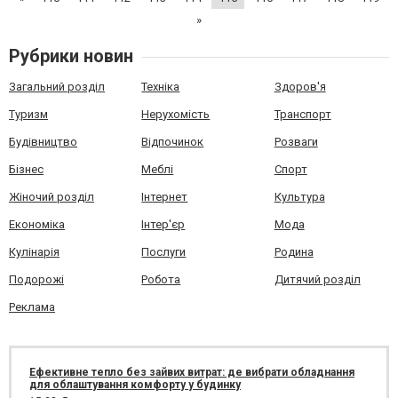
»
Рубрики новин
Загальний розділ
Техніка
Здоров'я
Туризм
Нерухомість
Транспорт
Будівництво
Відпочинок
Розваги
Бізнес
Меблі
Спорт
Жіночий розділ
Інтернет
Культура
Економіка
Інтер'єр
Мода
Кулінарія
Послуги
Родина
Подорожі
Робота
Дитячий розділ
Реклама
Ефективне тепло без зайвих витрат: де вибрати обладнання
для облаштування комфорту у будинку