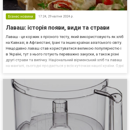
Бізнес новини
17:24,
29 квітня 2024 р.
Лаваш: історія появи, види та страви
Лаваш - це коржик з прісного тесту, який використовують як хліб
на Кавказі, в Афганістані, Ірані та інших країнах азіатського світу.
Нещодавно лаваш став користуватися великою популярністю і
в Україні, тут з нього готують переважно закуски, а також різні
другі страви та випічку. Національний вірменський хліб та лаваш
на мангалі, сьогодні продається у всіх куточках нашої країни. Одні
порівнюють його з пергаментним листом стародавнього
манускрипта, інші нази...