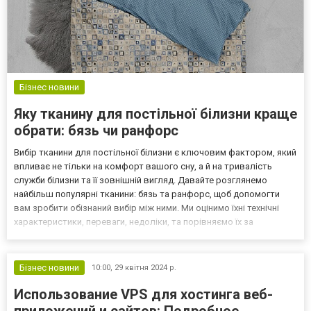
Бізнес новини
Яку тканину для постільної білизни краще
обрати: бязь чи ранфорс
Вибір тканини для постільної білизни є ключовим фактором, який
впливає не тільки на комфорт вашого сну, а й на тривалість
служби білизни та її зовнішній вигляд. Давайте розглянемо
найбільш популярні тканини: бязь та ранфорс, щоб допомогти
вам зробити обізнаний вибір між ними. Ми оцінимо їхні технічні
характеристики, переваги, недоліки, та порівняємо їх за
ключовими параметрами. Технічні характеристики Бязь Бязь
традиційно виготовляється з натуральної бавов...
Бізнес новини
10:00,
29 квітня 2024 р.
Использование VPS для хостинга веб-
приложений и сайтов: Подробное