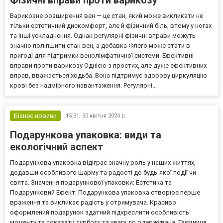
Фізичні вправи проти варикозу
Варикозне розширення вен — це стан, який може викликати не
тільки естетичний дискомфорт, але й фізичний біль, втому у ногах
та інші ускладнення. Однак регулярні фізичні вправи можуть
значно поліпшити стан вен, а добавка Флего може стати в
пригоді для підтримки венолімфатичної системи. Ефективні
вправи проти варикозу Однією з простих, але дуже ефективних
вправ, вважається ходьба. Вона підтримує здорову циркуляцію
крові без надмірного навантаження. Регулярні...
Бізнес новини
15:31,
30 квітня 2024 р.
Подарункова упаковка: види та
екологічний аспект
Подарункова упаковка відіграє значну роль у наших життях,
додавши особливого шарму та радості до будь-якої події чи
свята. Значення подарункової упаковки: Естетика та
Подарунковий Ефект: Подарункова упаковка створює перше
враження та викликає радість у отримувача. Красиво
оформлений подарунок здатний підкреслити особливість
моменту та показати турботу та увагу до одержувача. Таємниця