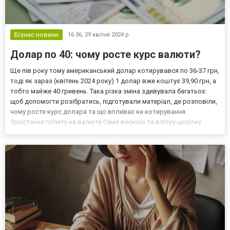
Бізнес новини
16:36,
29 квітня 2024 р.
Долар по 40: чому росте курс валюти?
Ще пів року тому американський долар котирувався по 36-37 грн,
тоді як зараз (квітень 2024 року) 1 долар вже коштує 39,90 грн, а
тобто майже 40 гривень. Така різка зміна здивувала багатьох:
щоб допомогти розібратись, підготували матеріал, де розповіли,
чому росте курс долара та що впливає на котирування.
Зростання попиту на валюту Саме весною та влітку щороку
зростає попит на валюту: люди активно купують долари, щоб за
них придбати омріяну автівку чи кварт...