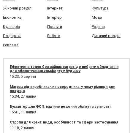
Жіночий розділ
Інтернет
Культура
Економіка
Інтер'єр
Мода
Кулінарія
Послуги
Родина
Подорожі
Робота
Дитячий розділ
Реклама
Ефективне тепло без зайвих витрат: де вибрати обладнання
для облаштування комфорту у будинку
15:23,
5 серпня
Матрац від виробника чи посередника: у чому різниця для
покупця
15:34,
27 липня
Бухгалтер для ФОП: надійне ведення обліку та звітності
15:41,
11 липня
Стропи для крана: види, особливості та сфери застосування
11:10,
2 липня