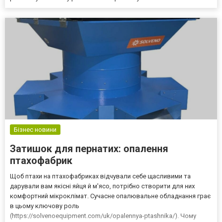
Бізнес новини
Затишок для пернатих: опалення
птахофабрик
Щоб птахи на птахофабриках відчували себе щасливими та
дарували вам якісні яйця й м'ясо, потрібно створити для них
комфортний мікроклімат. Сучасне опалювальне обладнання грає
в цьому ключову роль
(https://solvenoequipment.com/uk/opalennya-ptashnika/). Чому