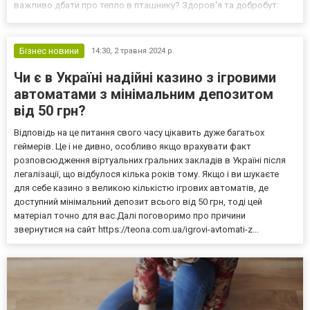
важливо дбати про тепло в пташнику? Здоров'я та добробут:
Завдяки оптимальній температурі птахи менше хворіють, краще
ростуть та несуться. Економія: Ефективна система опалення
дозволить вам заощадити на...
Бізнес новини
14:30,
2 травня 2024 р.
Чи є в Україні надійні казино з ігровими
автоматами з мінімальним депозитом
від 50 грн?
Відповідь на це питання свого часу цікавить дуже багатьох
геймерів. Це і не дивно, особливо якщо врахувати факт
розповсюдження віртуальних гральних закладів в Україні після
легалізації, що відбулося кілька років тому. Якщо і ви шукаєте
для себе казино з великою кількістю ігрових автоматів, де
доступний мінімальний депозит всього від 50 грн, тоді цей
матеріал точно для вас.Далі поговоримо про причини
звернутися на сайт https://teona.com.ua/igrovi-avtomati-z...