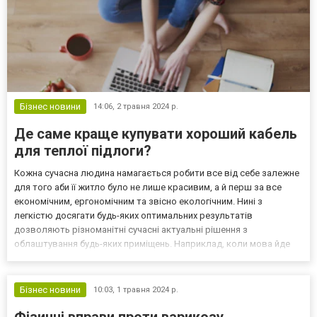
Бізнес новини
14:06,
2 травня 2024 р.
Де саме краще купувати хороший кабель
для теплої підлоги?
Кожна сучасна людина намагається робити все від себе залежне
для того аби її житло було не лише красивим, а й перш за все
економічним, ергономічним та звісно екологічним. Нині з
легкістю досягати будь-яких оптимальних результатів
дозволяють різноманітні сучасні актуальні рішення з
облаштування будь-яких приміщень. Наприклад, коли мова йде
про забезпечення в приміщеннях тепла та комфорту, варто не
забувати про хороший кабель тепла підлога, який зможе
допомо...
Бізнес новини
10:03,
1 травня 2024 р.