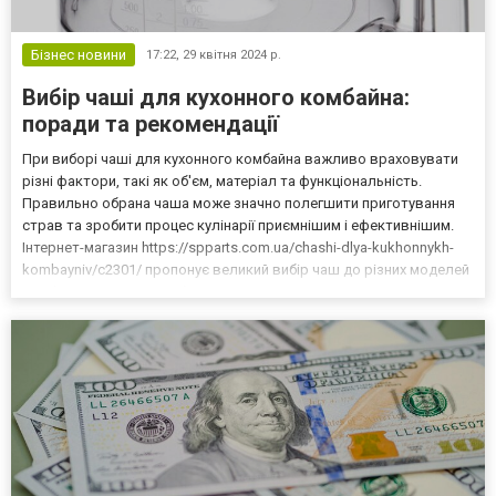
Бізнес новини
17:22,
29 квітня 2024 р.
Вибір чаші для кухонного комбайна:
поради та рекомендації
При виборі чаші для кухонного комбайна важливо враховувати
різні фактори, такі як об'єм, матеріал та функціональність.
Правильно обрана чаша може значно полегшити приготування
страв та зробити процес кулінарії приємнішим і ефективнішим.
Інтернет-магазин https://spparts.com.ua/chashi-dlya-kukhonnykh-
kombayniv/c2301/ пропонує великий вибір чаш до різних моделей
комбайнів. Кухонні комбайни: дієва допомога на кухні Кухонні
комбайни є незамінними помічниками д...