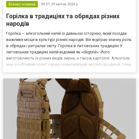
Бізнес новини
09:37,
29 квітня 2024 р.
Горілка в традиціях та обрядах різних
народів
Горілка — алкогольний напій із давньою історією, який посідає
важливе місце в культурі різних народів. Він відіграє значну роль
в обрядах і ритуалах світу. Горілка в литовських традиціях У
литовських традиціях напій відомий як «degtinė». Його
виготовляють із різних видів зерна, а також картоплі. Алкоголь
має особливий попит серед поціновувачів якісної продукції, тому
рекомендується дізнатися, яка ціна на горілку 0,5 л. У культурі
Литви продукт є важливим е...