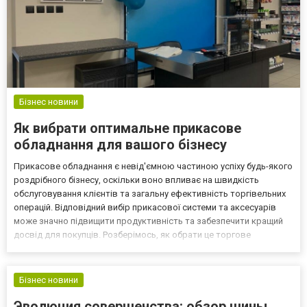
Бізнес новини
Як вибрати оптимальне прикасове
обладнання для вашого бізнесу
Прикасове обладнання є невід'ємною частиною успіху будь-якого
роздрібного бізнесу, оскільки воно впливає на швидкість
обслуговування клієнтів та загальну ефективність торгівельних
операцій. Відповідний вибір прикасової системи та аксесуарів
може значно підвищити продуктивність та забезпечити кращий
досвід для покупців. Розберімось, як обрати це торгове
обладнання: прикасові системи та аксесуари. Різновиди
прикасового обладнання Традиційні касові апарати Тр...
Бізнес новини
Эволюция совершенства: обзор шины