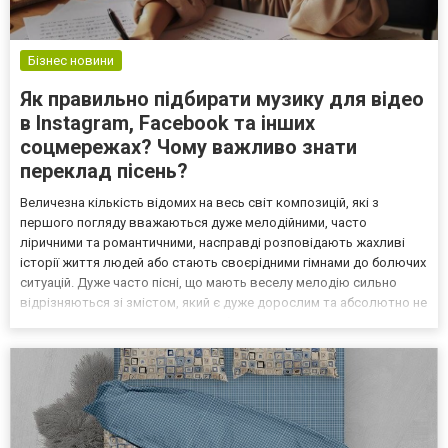
Бізнес новини
Як правильно підбирати музику для відео
в Instagram, Facebook та інших
соцмережах? Чому важливо знати
переклад пісень?
Величезна кількість відомих на весь світ композицій, які з
першого погляду вважаються дуже мелодійними, часто
ліричними та романтичними, насправді розповідають жахливі
історії життя людей або стають своєрідними гімнами до болючих
ситуацій. Дуже часто пісні, що мають веселу мелодію сильно
відрізняються зі змістом, який є дуже дорослим та абсолютно не
підходящим для дитячих відео. Обпектися на таких ситуаціях
може кожен, оскільки в 2024 році майже неможливо...