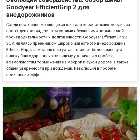
Goodyear EfficientGrip 2 для
внедорожников
Среди постоянно меняющихся шин для внедорожников один из
претендентов выделяется своими обещаниями повышенной
производительности и долговечности: Goodyear EfficientGrip 2
SUV. Являясь преемником широко известного внедорожника
EfficientGrip, эта модель шин устанавливает более высокую
планку благодаря впечатляющему увеличению пробега,
возможностям торможения на мокрой и сухой дороге, а также
общей уверенности при вождении. Революция в пробеге:
повышение эффе...