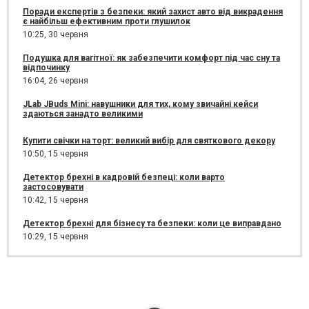
Поради експертів з безпеки: який захист авто від викрадення
є найбільш ефективним проти глушилок
10:25,
30 червня
Подушка для вагітної: як забезпечити комфорт під час сну та
відпочинку
16:04,
26 червня
JLab JBuds Mini: навушники для тих, кому звичайні кейси
здаються занадто великими
Купити свічки на торт: великий вибір для святкового декору
10:50,
15 червня
Детектор брехні в кадровій безпеці: коли варто
застосовувати
10:42,
15 червня
Детектор брехні для бізнесу та безпеки: коли це виправдано
10:29,
15 червня