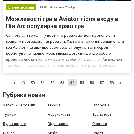
Бізнес новини
14:01,
28 квітня 2024 р.
Можливості гри в Aviator після входу в
Пін Ап: популярна краш гра
Світ онлайн-гемблінгу постійно розвивається, пропонуючи
гравцям нові захопливі розваги. Однією з таких інновацій стала
гра Aviator, яка швидко завоювала популярність серед
користувачів казино. Розглянемо детальніше, що собою
представляє ця гра та чи варто зробити на сайт Пін Ап вхід для
тестування цієї розваги та практикування стратегій. Більше
деталей читайте далі у статті. Чим славиться гра Pin Up Авіатор
Aviator — це представник жанру «краш ігор», які х...
«
49
50
51
52
53
54
55
56
57
58
»
Рубрики новин
Загальний розділ
Техніка
Здоров'я
Туризм
Нерухомість
Транспорт
Будівництво
Відпочинок
Розваги
Бізнес
Меблі
Спорт