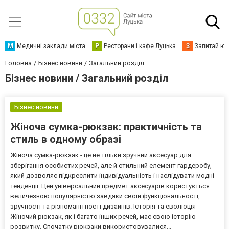
М
Медичні заклади міста
Р
Ресторани і кафе Луцька
З
Запитай юр
Головна
Бізнес новини
Загальний розділ
Бізнес новини / Загальний розділ
Бізнес новини
Жіноча сумка-рюкзак: практичність та
стиль в одному образі
Жіноча сумка-рюкзак - це не тільки зручний аксесуар для
зберігання особистих речей, але й стильний елемент гардеробу,
який дозволяє підкреслити індивідуальність і наслідувати модні
тенденції. Цей універсальний предмет аксесуарів користується
величезною популярністю завдяки своїй функціональності,
зручності та різноманітності дизайнів. Історія та еволюція
Жіночий рюкзак, як і багато інших речей, має свою історію
розвитку. Спочатку рюкзаки використовувалися...