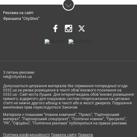
Реклама на сайті
Франшиза "CitySites"
З питань реклами:
rek@citysites.ua
Допускається цитування матеріалів без отримання попередньої згоди
0332.ua за умови розміщення в тексті обов'язкового посилання на
0332.ua - Сайт міста Луцька. Для інтернет-видань обов'язкове розміщення
прямого, відкритого для пошукових систем гіперпосилання на цитовані
статті не нижче другого абзацу в тексті або в якості джерела. Порушення
виняткових прав переслідується Законом.
Матеріали з плашками "Новини компаній", "Промо", "Партнерський
матеріал", "Партнерський спецпроєкт", "Політичні новини", "Пресреліз",
"PR", "Офіційно", "Політична реклама" публікуються на правах реклами.
Політика конфіденційності
Правила сайту
Правила