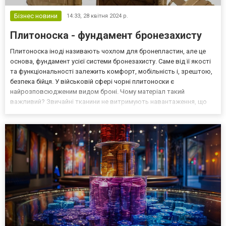
Бізнес новини
14:33,
28 квітня 2024 р.
Плитоноска - фундамент бронезахисту
Плитоноска іноді називають чохлом для бронепластин, але це
основа, фундамент усієї системи бронезахисту. Саме від її якості
та функціональності залежить комфорт, мобільність і, зрештою,
безпека бійця. У військовій сфері чорні плитоноски є
найрозповсюдженим видом броні. Чому матеріал такий
важливий? Звичайні тканини не витримують навантаження, що
обов’язково створюється бронепластиною, вона може важити
від 4 до 7 кг і більше. Тому для виготовлення плитоносо...