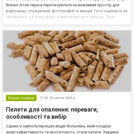
бізнесі літня тераса перетворилася на важливий простір для
відпочинку, спілкування, фотографій та емоцій. Гості оцінюють не
лише меню, а й атмосферу, в якій проводять свій час. Тому
власникам кафе та барів варто слідкувати за меблевими
трендами, щоб створити унікальний та привабли...
Бізнес новини
17:49,
23 липня 2025 р.
Пелети для опалення: переваги,
особливості та вибір
Одним із найпопулярніших видів біопалива, який поєднує
енергоефективність та екологічність, стали пелети. Завдяки