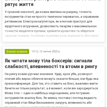
рятує життя
У сучасній онкології, де кожна хвилина на рахунку, точність
інструментів стає не просто технічною перевагою, а справжнім
рятівником. Електрокоагулятори, як ключові пристрої для
хірургічного втручання, дозволяють лікарям з максимальною
точністю видаляти пухлини, зупиняти кровотечі та зберігати
здорові тканини. Особливо важливу роль відіграють біполярні
системи, які забезпечують контрольовану енергію, мінімізуючи
ризик пошкоджень. Ця технологія не лише підви...
Бізнес новини
13:12,
15 липня 2025 р.
Як читати мову тіла боксерів: сигнали
слабкості, впевненості та втоми в рингу
На рингу кожен рух має значення. Удар, крок убік, розворот
плечей або вираз обличчя можуть сказати більше, ніж будь-яка
пресконференція. Для тих, хто ставить на бокс, важливо вміти
бачити не тільки результат, а й момент, коли він зароджується.
Мова тіла — один із найбільш недооцінених, але потужних
інструментів аналізу бою. Як міміка, постава і погляд видають
справжній стан бійця Виснаження, напруга, впевненість або