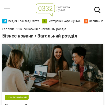
М
Медичні заклади міста
Р
Ресторани і кафе Луцька
З
Запитай юр
Головна
Бізнес новини
Загальний розділ
Бізнес новини / Загальний розділ
Бізнес новини