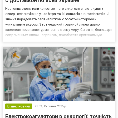
с доставкой по всей Украине
Настоящие ценители качественного алкоголя знают: купить
ликер Becherovka 2л у нас https://a-lkl.com/tekila-ru/becherovka-2l —
значит порадовать себя напитком с богатой историей и
уникальным вкусом. Этот чешский травяной ликер давно
завоевал признание гурманов по всему миру. Сегодня, благодаря
современным онлайн-сервисам, приобрести оригинальную
"Бехеровку" большого объема стало гораздо проще. Главное —
выбрать проверенный интернет-магазин с гарантией качес...
Бізнес новини
21:39,
15 липня 2025 р.
Електрокоагулятори в онкології: точність