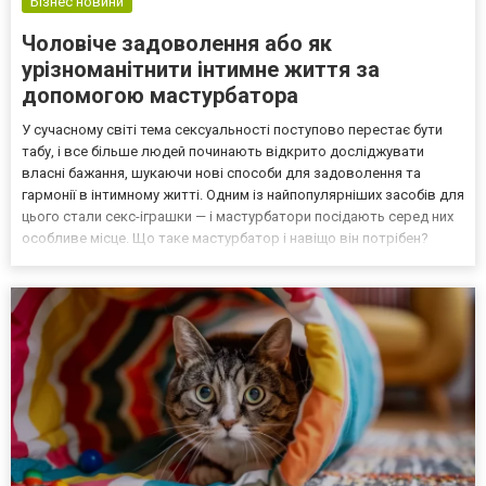
Бізнес новини
Чоловіче задоволення або як
урізноманітнити інтимне життя за
допомогою мастурбатора
У сучасному світі тема сексуальності поступово перестає бути
табу, і все більше людей починають відкрито досліджувати
власні бажання, шукаючи нові способи для задоволення та
гармонії в інтимному житті. Одним із найпопулярніших засобів для
цього стали секс-іграшки — і мастурбатори посідають серед них
особливе місце. Що таке мастурбатор і навіщо він потрібен?
Мастурбатор — це інтимна іграшка, створена для імітації
статевого акту або стимуляції ерогенних зон....