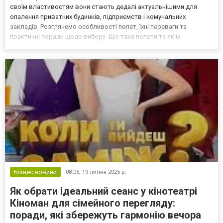
своїм властивостям вони стають дедалі актуальнішими для
опалення приватних будинків, підприємств і комунальних
закладів. Розглянемо особливості пелет, їхні переваги та
практичні поради щодо вибору. Що таке пелети та як їх
виготовляють Пелети — це гранульоване паливо, виготовлене зі
стисненої біомаси. В основі зазвичай — відходи деревообробки
(т...
Бізнес новини
08:05,
19 липня 2025 р.
Як обрати ідеальний сеанс у кінотеатрі
Кіноман для сімейного перегляду:
поради, які збережуть гармонію вечора