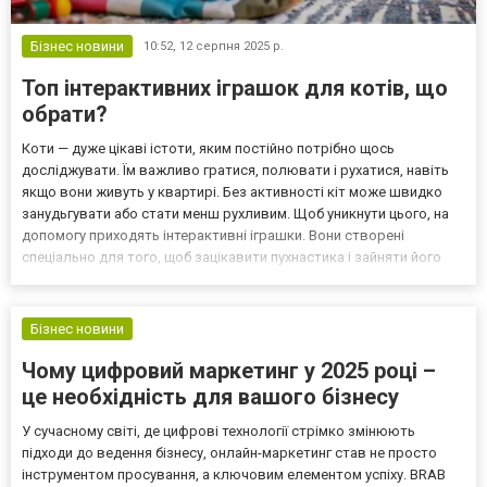
Бізнес новини
10:52,
12 серпня 2025 р.
Топ інтерактивних іграшок для котів, що
обрати?
Коти — дуже цікаві істоти, яким постійно потрібно щось
досліджувати. Їм важливо гратися, полювати і рухатися, навіть
якщо вони живуть у квартирі. Без активності кіт може швидко
занудьгувати або стати менш рухливим. Щоб уникнути цього, на
допомогу приходять інтерактивні іграшки. Вони створені
спеціально для того, щоб зацікавити пухнастика і зайняти його
надовго. Такі іграшки бувають дуже різними — рухомі, світлові, зі
звуками чи з їжею всередині. Кожен кіт...
Бізнес новини
Чому цифровий маркетинг у 2025 році –
це необхідність для вашого бізнесу
У сучасному світі, де цифрові технології стрімко змінюють
підходи до ведення бізнесу, онлайн-маркетинг став не просто
інструментом просування, а ключовим елементом успіху. BRAB