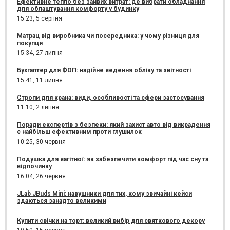
Ефективне тепло без зайвих витрат: де вибрати обладнання
для облаштування комфорту у будинку
15:23,
5 серпня
Матрац від виробника чи посередника: у чому різниця для
покупця
15:34,
27 липня
Бухгалтер для ФОП: надійне ведення обліку та звітності
15:41,
11 липня
Стропи для крана: види, особливості та сфери застосування
11:10,
2 липня
Поради експертів з безпеки: який захист авто від викрадення
є найбільш ефективним проти глушилок
10:25,
30 червня
Подушка для вагітної: як забезпечити комфорт під час сну та
відпочинку
16:04,
26 червня
JLab JBuds Mini: навушники для тих, кому звичайні кейси
здаються занадто великими
Купити свічки на торт: великий вибір для святкового декору