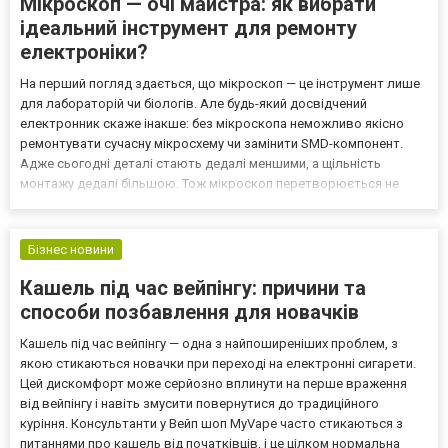
Мікроскоп — очі майстра: як вибрати
ідеальний інструмент для ремонту
електроніки?
На перший погляд здається, що мікроскоп — це інструмент лише
для лабораторій чи біологів. Але будь-який досвідчений
електронник скаже інакше: без мікроскопа неможливо якісно
ремонтувати сучасну мікросхему чи замінити SMD-компонент.
Адже сьогодні деталі стають дедалі меншими, а щільність
монтажу дедалі більшою. Тож мікроскоп перетворюється не
просто на зручний пристрій, а на продовження очей майстра. Але
як серед десятків моделей з цього асортимента https:/...
Бізнес новини
Кашель під час вейпінгу: причини та
способи позбавлення для новачків
Кашель під час вейпінгу — одна з найпоширеніших проблем, з
якою стикаються новачки при переході на електронні сигарети.
Цей дискомфорт може серйозно вплинути на перше враження
від вейпінгу і навіть змусити повернутися до традиційного
куріння. Консультанти у Вейп шоп MyVape часто стикаються з
питаннями про кашель від початківців, і це цілком нормальна