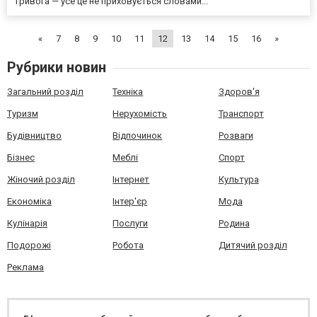
тривога — усе це не приховується словами...
«
7
8
9
10
11
12
13
14
15
16
»
Рубрики новин
Загальний розділ
Техніка
Здоров'я
Туризм
Нерухомість
Транспорт
Будівництво
Відпочинок
Розваги
Бізнес
Меблі
Спорт
Жіночий розділ
Інтернет
Культура
Економіка
Інтер'єр
Мода
Кулінарія
Послуги
Родина
Подорожі
Робота
Дитячий розділ
Реклама