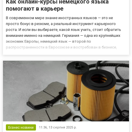
Как онлайн-курсы немецкого языка
помогают в карьере
В современном мире знание иностранных языков — это не
просто бонус в резюме, а реальный инструмент карьерного
роста. И если вы выбираете, какой язык учить, стоит обратить
внимание именно на немецкий. Германия — одна из крупнейших
экономик Европы, немецкий язык — второй по
распространенности в Евросоюзе и востребован в бизнесе,
логистике, инженерии, медицине, ИТ и науке. А благодаря онлайн-
обучению, вы можете освоить немецкий язык в удобном
формате, не выхо...
Бізнес новини
11:36,
13 серпня 2025 р.