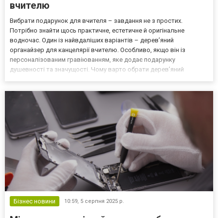
вчителю
Вибрати подарунок для вчителя – завдання не з простих.
Потрібно знайти щось практичне, естетичне й оригінальне
водночас. Один із найвдаліших варіантів – дерев’яний
органайзер для канцелярії вчителю. Особливо, якщо він із
персоналізованим гравіюванням, яке додає подарунку
душевності та значущості. Чому варто обрати дерев’яний
органайзер? Такий подарунок поєднує одразу кілька переваг:
Практичність – зручно зберігати ручки, олівці, маркери, скріпки
та інші ка...
Бізнес новини
10:59,
5 серпня 2025 р.