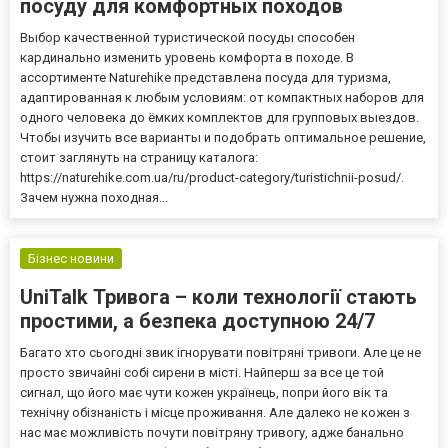
посуду для комфортных походов
Выбор качественной туристической посуды способен
кардинально изменить уровень комфорта в походе. В
ассортименте Naturehike представлена посуда для туризма,
адаптированная к любым условиям: от компактных наборов для
одного человека до ёмких комплектов для групповых выездов.
Чтобы изучить все варианты и подобрать оптимальное решение,
стоит заглянуть на страницу каталога:
https://naturehike.com.ua/ru/product-category/turistichnii-posud/.
Зачем нужна походная...
Бізнес новини
UniTalk Тривога – коли технології стають
простими, а безпека доступною 24/7
Багато хто сьогодні звик ігнорувати повітряні тривоги. Але це не
просто звичайні собі сирени в місті. Найперш за все це той
сигнал, що його має чути кожен українець, попри його вік та
технічну обізнаність і місце проживання. Але далеко не кожен з
нас має можливість почути повітряну тривогу, адже банально