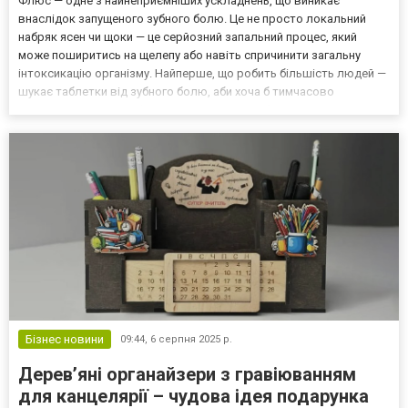
Флюс — одне з найнеприємніших ускладнень, що виникає
внаслідок запущеного зубного болю. Це не просто локальний
набряк ясен чи щоки — це серйозний запальний процес, який
може поширитись на щелепу або навіть спричинити загальну
інтоксикацію організму. Найперше, що робить більшість людей —
шукає таблетки від зубного болю, аби хоча б тимчасово
полегшити стан. Але флюс вимагає значно більше, ніж
знеболення. Симптоми флюсу та як собі допомогти до візиту до
лікар...
Бізнес новини
09:44,
6 серпня 2025 р.
Дерев’яні органайзери з гравіюванням
для канцелярії – чудова ідея подарунка