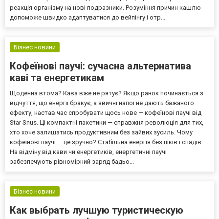
реакція організму на нові подразники. Розуміння причин кашлю
допоможе швидко адаптуватися до вейпінгу і отр...
Бізнес новини
Кофеїнові паучі: сучасна альтернатива
каві та енергетикам
Щоденна втома? Кава вже не рятує? Якщо ранок починається з
відчуття, що енергії бракує, а звичні напої не дають бажаного
ефекту, настав час спробувати щось нове — кофеїнові паучі від
Star Snus. Ці компактні пакетики — справжня революція для тих,
хто хоче залишатись продуктивним без зайвих зусиль. Чому
кофеїнові паучі — це зручно? Стабільна енергія без піків і спадів.
На відміну від кави чи енергетиків, енергетичні паучі
забезпечують рівномірний заряд бадьо...
Бізнес новини
Как выбрать лучшую туристическую