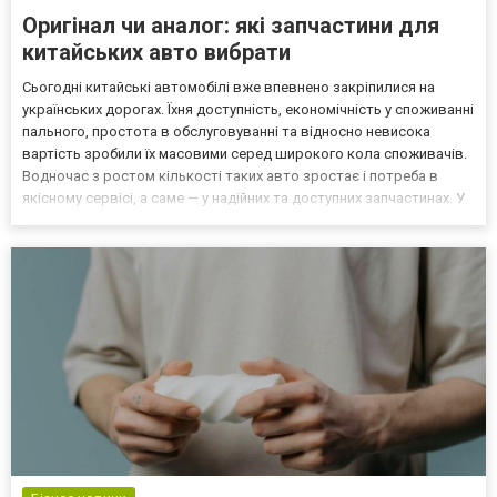
Оригінал чи аналог: які запчастини для
китайських авто вибрати
Сьогодні китайські автомобілі вже впевнено закріпилися на
українських дорогах. Їхня доступність, економічність у споживанні
пального, простота в обслуговуванні та відносно невисока
вартість зробили їх масовими серед широкого кола споживачів.
Водночас з ростом кількості таких авто зростає і потреба в
якісному сервісі, а саме — у надійних та доступних запчастинах. У
результаті дедалі більше водіїв стикаються з вибором: які
запчастини до китайських авто краще...