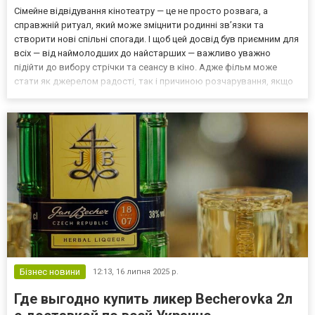
Сімейне відвідування кінотеатру — це не просто розвага, а
справжній ритуал, який може зміцнити родинні зв’язки та
створити нові спільні спогади. І щоб цей досвід був приємним для
всіх — від наймолодших до найстарших — важливо уважно
підійти до вибору стрічки та сеансу в кіно. Адже фільм може
стати як джерелом радості, так і причиною розчарування, якщо
він не підходить аудиторії. Подивитися авантюрно-романтичну
комедію «Коли ти вийдеш заміж?» можна в кіноте...
Бізнес новини
12:13,
16 липня 2025 р.
Где выгодно купить ликер Becherovka 2л