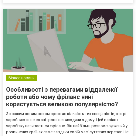
Бізнес новини
Особливості з перевагами віддаленої
роботи або чому фріланс нині
користується великою популярністю?
З кожним новим роком зростає кількість тих спеціалістів, котрі
заробляють непогані гроші не виходячи з дому. Цей варіант
заробітку називається фріланс. Він найбільш розповсюджений у
розвинених країнах саме завдяки своїй масі суттєвих переваг. Це