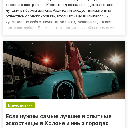
хорошего настроения. Кровать односпальная детская станет
лучшим выбором для сна. Родителям следует внимательно
отнестись к поиску кровати, чтобы их чадо высыпалось и
чувствовало себя отлично. Кровать односпальная детская:
критерии выбора Для качественной кровати обязательными
являются: Матрас средней жесткости (лучше тверже, чем
мягче). Прочное основание и устойчивые ножки. Конструкция, не
препятствующа...
Бізнес новини
Если нужны самые лучшие и опытные
эскортницы в Холоне и иных городах