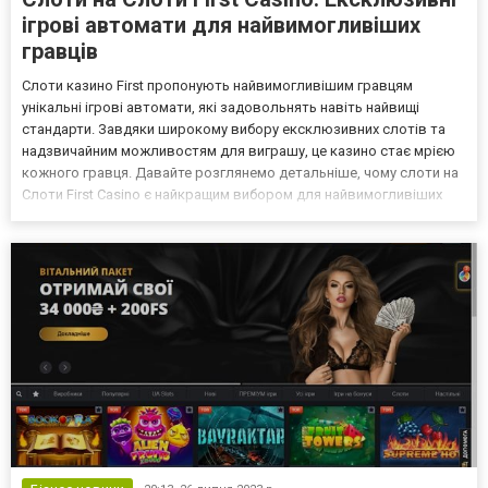
ігрові автомати для найвимогливіших
гравців
Слоти казино First пропонують найвимогливішим гравцям
унікальні ігрові автомати, які задовольнять навіть найвищі
стандарти. Завдяки широкому вибору ексклюзивних слотів та
надзвичайним можливостям для виграшу, це казино стає мрією
кожного гравця. Давайте розглянемо детальніше, чому слоти на
Слоти First Casino є найкращим вибором для найвимогливіших
гравців. Історія слотів на Слоти First Casino Слоти First Casino
мають за своєю спиною багату історію розвитку...