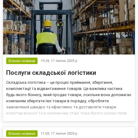
Бізнес новини
19:24,
17 липня 2023 р.
Послуги складської логістики
Складська логістика – це процес приймання, зберігання,
комплектації та відвантаження товарів. Це важлива частина
будь-якого бізнесу, який продає товари, оскільки вона допомагає
компаніям зберігати їхні товари в порядку, обробляти
замовлення швидко та ефективно та доставляти товари
клієнтам вчасно та в належному стані. Існує багато різних типів
складські послуги, які можуть бути надані компаніям. Деякі з
найпоширеніших послуг включають: Приймання товарів: ц...
Бізнес новини
11:03,
17 липня 2023 р.