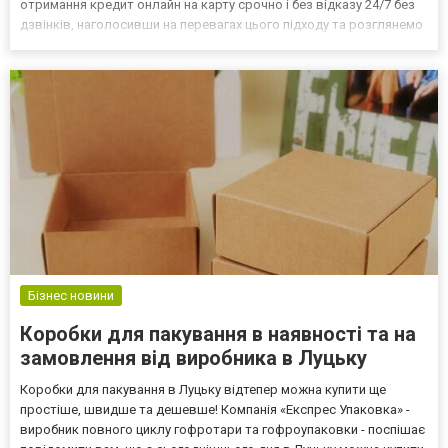
отримання кредит онлайн на карту срочно і без відказу 24/7 без
дзвінків, наголосивши на перевагах цього підходу та розглянемо
проблеми, пов'язані з потенційними відмовами. З поширенням
цифрових платформ та досягнень у галузі фінансових техно...
Бізнес новини
Коробки для пакування в наявності та на
замовлення від виробника в Луцьку
Коробки для пакування в Луцьку відтепер можна купити ще
простіше, швидше та дешевше! Компанія «Експрес Упаковка» -
виробник повного циклу гофротари та гофроупаковки - поспішає