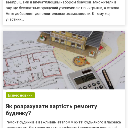
выигрышами и впечатляющим набором бонусов. Множители в
раунде бесплатных вращений увеличивают выигрыши, а ставка
Анте добавляет дополнительные возможности. К тому же,
участник...
Бізнес новини
Як розрахувати вартість ремонту
будинку?
Ремонт будинків є важливим етапом у житті будь-якого власника
нерухомості. Він може додати комфорту і покращити зовнішній