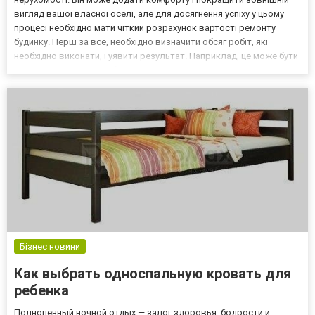
вигляд вашої власної оселі, але для досягнення успіху у цьому
процесі необхідно мати чіткий розрахунок вартості ремонту
будинку. Перш за все, необхідно визначити обсяг робіт, які
необхідно виконати, і уявити результат. Наприклад, це може бути
косметичний ремонт або капітальний ремонт зі зміною
планування приміщень. Це все прямо безпосер...
Бізнес новини
Как выбрать односпальную кровать для
ребенка
Полноценный ночной отдых — залог здоровья, бодрости и