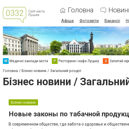
Головна
Новин
Афіша
Фотозвіти
Вакансії
Н
М
Медичні заклади міста
Р
Ресторани і кафе Луцька
З
Запитай юр
Головна
Бізнес новини
Загальний розділ
Бізнес новини / Загальни
Бізнес новини
Новые законы по табачной продук
В современном обществе, где забота о здоровье и обществен