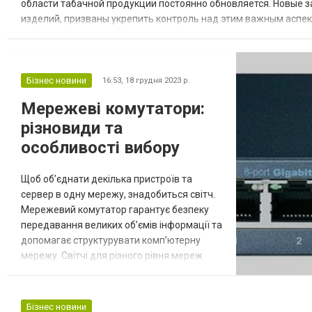
области табачной продукции постоянно обновляется. Новые 
изделий, призваны укрепить контроль над этим важным аспе
внесенные новыми нормативными актами. Стратегии предупре
Бізнес новини
16:53,
18 грудня 2023 р.
Мережеві комутатори:
різновиди та
особливості вибору
Щоб об’єднати декілька пристроїв та
сервер в одну мережу, знадобиться світч.
Мережевий комутатор гарантує безпеку
передавання великих об’ємів інформації та
допомагає структурувати комп’ютерну
мережу. Світчі для різного рівня мереж
можна вибрати в інтернет-магазині Servak.
Різновиди мережевих комутаторів та їхні
особливості Комутатори
Бізнес новини