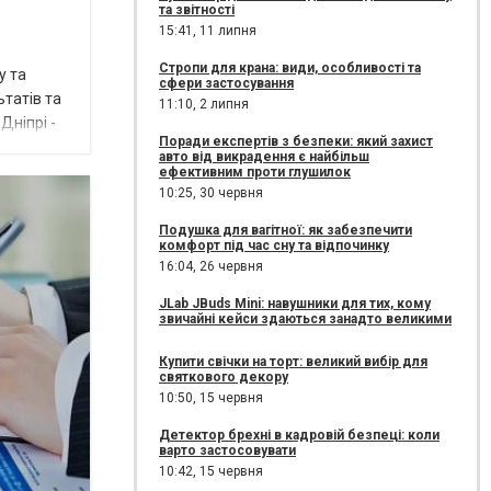
та звітності
15:41,
11 липня
Стропи для крана: види, особливості та
у та
сфери застосування
ьтатів та
11:10,
2 липня
Дніпрі -
Поради експертів з безпеки: який захист
авто від викрадення є найбільш
ефективним проти глушилок
10:25,
30 червня
Подушка для вагітної: як забезпечити
комфорт під час сну та відпочинку
16:04,
26 червня
JLab JBuds Mini: навушники для тих, кому
звичайні кейси здаються занадто великими
Купити свічки на торт: великий вибір для
святкового декору
10:50,
15 червня
Детектор брехні в кадровій безпеці: коли
варто застосовувати
10:42,
15 червня