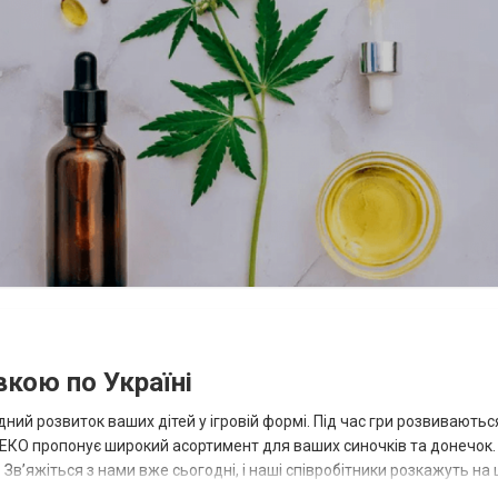
вкою по Україні
ий розвиток ваших дітей у ігровій формі. Під час гри розвиваютьс
ОТЕКО пропонує широкий асортимент для ваших синочків та донечок.
Зв’яжіться з нами вже сьогодні, і наші співробітники розкажуть на
альні...