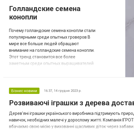
«КДМ ГРУП КР» пропонується торцева
Голландские семена
фреза різних виді...
конопли
Почему голландские семена конопли стали
популярными среди опытных гроверов В
мире все больше людей обращают
внимание на голландские семена конопли.
Этот тренд становится все более
заметным среди опытных выращивателей
растений. Давайте рассмотрим, что делает
эти семена такими привлекательными.
Качество голландских семян конопли
Выбор семян - первый и ключевой шаг к
Бізнес новини
16:37,
14 грудня 2023 р.
успешному выращиванию. Голландские
Розвиваючі іграшки з дерева доста
семена конопли известны своим высоким
качеством и гарантир...
Дерев'яні іграшки українського виробника підтримують природн
навичок, необхідних малечі у дорослому житті. Компанія ІГР
вбачаємо свою місію у вихованні щасливих діток через забави. 
звернути увагу перед покупкою. Іграшки для дошкільнят розвив