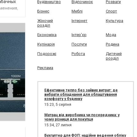
табачных
Будівництво
Відпочинок
Розваги
менения,
Бізнес
Меблі
Спорт
Жіночий
Інтернет
Культура
розділ
Економіка
Інтер'єр
Мода
Кулінарія
Послуги
Родина
Подорожі
Робота
Дитячий
розділ
Реклама
Ефективне тепло без зайвих витрат: де
вибрати обладнання для облаштування
комфорту у будинку
15:23,
5 серпня
Матрац від виробника чи посередника: у
чому різниця для покупця
15:34,
27 липня
Бухгалтер для ФОП: надійне ведення обліку