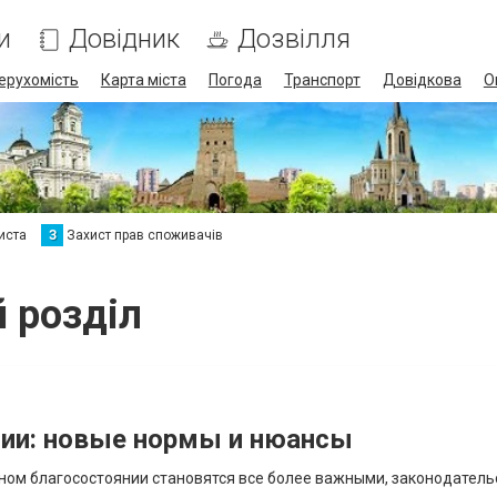
и
Довідник
Дозвілля
ерухомість
Карта міста
Погода
Транспорт
Довідкова
О
иста
З
Захист прав споживачів
й розділ
ции: новые нормы и нюансы
ном благосостоянии становятся все более важными, законодатель