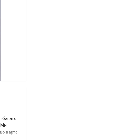
я багато
 Ми
 що варто