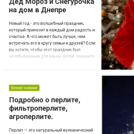
Дед Мороз и Снегурочка
Некоторые могут предлагать...
на дом в Днепре
Новый год - это волшебный праздник,
который приносит в каждый дом радость и
счастье. А что может быть лучше, чем
встречать его в кругу семьи и друзей? Если
вы хотите, чтобы этот праздник был
незабываемым для ваших детей, закажите
Деда Мороза и Снегурочку на дом. В
Днепре есть множество компаний,
которые предлагают услуги по
приглашению Деда Мороза и Снегурочки.
Бізнес новини
Вы можете выбрать компанию, которая
вам больше нравится, и согласовать с ней
Подробно о перлите,
все детали праздник...
фильтроперлите,
агроперлите.
Перлит — это натуральный вулканический