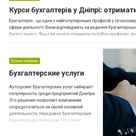
використовуються для облаштування
Курси бухгалтерів у Дніпрі: отримат
внутрішньої мережі. Розрізняють такі види:
некеровані — починають працювати
Бухгалтерія - це одна з найпопулярніших професій у сучасному с
відразу після...
сфери діяльності. Вони відповідають за ведення бухгалтерськог
багато іншого. Якщо ви хочете отримати потрібну професію, яка
це те, що вам потрібно. Чому варто пройти курси бухга...
Бізнес новини
Бухгалтерские услуги
Аутсорсинг бухгалтерских услуг набирает
популярность среди предприятий Днепра.
Это решение позволяет компаниям
сосредоточиться на своей основной
деятельности, передавая бухгалтерские
задачи профессионалам. Что такое
аутсорсинг бухгалтерских услуг?
Аутсорсинг бухгалтерских услуг – это