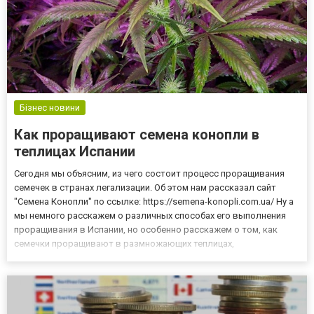
Бізнес новини
Как проращивают семена конопли в
теплицах Испании
Сегодня мы объясним, из чего состоит процесс проращивания
семечек в странах легализации. Об этом нам рассказал сайт
"Семена Конопли" по ссылке: https://semena-konopli.com.ua/ Ну а
мы немного расскажем о различных способах его выполнения
проращивания в Испании, но особенно расскажем о том, как
семечки проращивают в размножающих теплицах,
действительно профессиональном и эффективном способе дать
жизнь семенам или черенкам. Что такое проращивание семян
конопл...