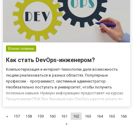
Бізнес новини
Как стать DevOps-инженером?
Компьютеризация и интернет-технологии дали возможность
людям реализоваться в разных областях. Популярные
профессии - программист, системный администратор.
Необязательно поступать в университет, чтобы получить
полезные навыки. Нужную информацию предоставят на курсах.
Предложения ITEA Про базовый курс DevOps удастся узнать по
ссылке https://itea.ua/courses-itea/devops-courses/devops-base/ -
он будет полезен тем. кто хочет понимать нюансы разработки
«
157
158
159
160
161
162
163
164
165
166
программ...
»