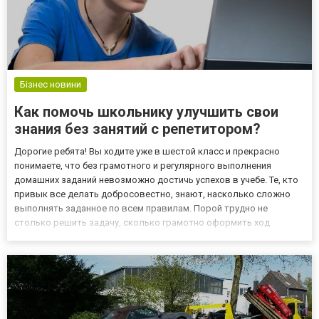
Бізнес новини
Как помочь школьнику улучшить свои
знания без занятий с репетитором?
Дорогие ребята! Вы ходите уже в шестой класс и прекрасно
понимаете, что без грамотного и регулярного выполнения
домашних заданий невозможно достичь успехов в учебе. Те, кто
привык все делать добросовестно, знают, насколько сложно
выполнять заданное по всем правилам. Порой трудно не
столько решить задачу, сколько грамотно оформить ход
решения. Найти образцы вы можете в гдз 6 класс, где опытные
составители представили абсолютно точное выполнение всех
номеров...