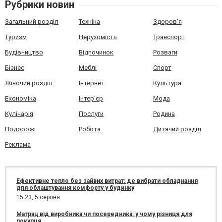
Рубрики новин
Загальний розділ
Техніка
Здоров'я
Туризм
Нерухомість
Транспорт
Будівництво
Відпочинок
Розваги
Бізнес
Меблі
Спорт
Жіночий розділ
Інтернет
Культура
Економіка
Інтер'єр
Мода
Кулінарія
Послуги
Родина
Подорожі
Робота
Дитячий розділ
Реклама
Ефективне тепло без зайвих витрат: де вибрати обладнання
для облаштування комфорту у будинку
15:23,
5 серпня
Матрац від виробника чи посередника: у чому різниця для
покупця