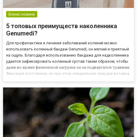
Бізнес новини
5 топовых преимуществ наколенника
Genumedi?
Для профилактики и лечения заболеваний коленей можно
использовать коленный бандаж Genumedi, он мягкий и приятный
на ощупь. Благодаря использованию бандажа для надколенника
удается зафиксировать коленный сустав таким образом, чтобы
даже во время физической нагрузки он не подвергался травмам.
Фиксация постоянная, но при этом специальная твердая вставка
не ограничивает подвижность. Использованию современных
технологий позволяет способствовать активной регенер...