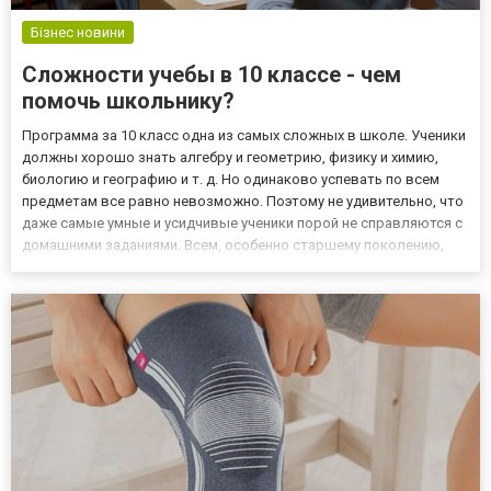
Бізнес новини
Сложности учебы в 10 классе - чем
помочь школьнику?
Программа за 10 класс одна из самых сложных в школе. Ученики
должны хорошо знать алгебру и геометрию, физику и химию,
биологию и географию и т. д. Но одинаково успевать по всем
предметам все равно невозможно. Поэтому не удивительно, что
даже самые умные и усидчивые ученики порой не справляются с
домашними заданиями. Всем, особенно старшему поколению,
знакома ситуация, когда 1-2 часа сидишь над задачей, и ничего не
получается. Электронные пособия ко всем ук...