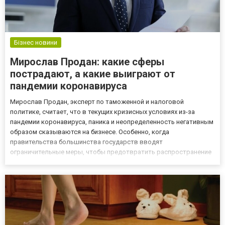
Бізнес новини
Мирослав Продан: какие сферы
пострадают, а какие выиграют от
пандемии коронавируса
Мирослав Продан, эксперт по таможенной и налоговой
политике, считает, что в текущих кризисных условиях из-за
пандемии коронавируса, паника и неопределенность негативным
образом сказываются на бизнесе. Особенно, когда
правительства большинства государств вводят
ограничительные меры, чтобы предотвратить распространение
коронавируса. Однако, в этой ситуации есть не только
проигравшие, но и те, кого можно назвать победителями. Говоря
о первых, Продан привел в...