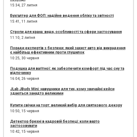
15:34,
27 липня
Бухгалтер для ФОП: надійне ведення обліку та звітності
15:41,
11 липня
Стропи для крана: види, особливості та сфери застосування
11:10,
2 липня
Поради експертів з безпеки: який захист авто від викрадення
є найбільш ефективним проти глушилок
10:25,
30 червня
Подушка для вагітної: як забезпечити комфорт під час сну та
відпочинку
16:04,
26 червня
JLab JBuds Mini: навушники для тих, кому звичайні кейси
здаються занадто великими
Купити свічки на торт: великий вибір для святкового декору
10:50,
15 червня
Детектор брехні в кадровій безпеці: коли варто
застосовувати
10:42,
15 червня