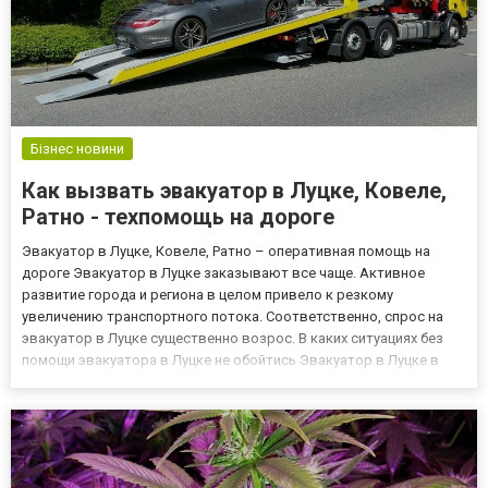
Бізнес новини
Как вызвать эвакуатор в Луцке, Ковеле,
Ратно - техпомощь на дороге
Эвакуатор в Луцке, Ковеле, Ратно – оперативная помощь на
дороге Эвакуатор в Луцке заказывают все чаще. Активное
развитие города и региона в целом привело к резкому
увеличению транспортного потока. Соответственно, спрос на
эвакуатор в Луцке существенно возрос. В каких ситуациях без
помощи эвакуатора в Луцке не обойтись Эвакуатор в Луцке в
настоящее время чаще всего заказывают автовладельцы,
попавшие в сложную ситуации на дороге по причине поломки
автомобиля...