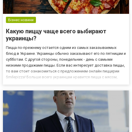
Бізнес новини
Какую пиццу чаще всего выбирают
украинцы?
Пицца по-прежнему остается одним из самых заказываемых
блюд в Украине. Украинцы обычно заказывают его по пятницам и
субботам. С другой стороны, понедельник - день с самыми
низкими продажами пиццы. Если вас интересует доставка пиццы,
то вам стоит ознакомиться с предложением онлайн пиццерии
Smilepizza! Больше всего украинцам нравится пицца с мясом,
реже всего они заказывают пиццу с брокколи и каперсами.
Самую большую пиццу едят жители Киева (42,5 см), а саму...