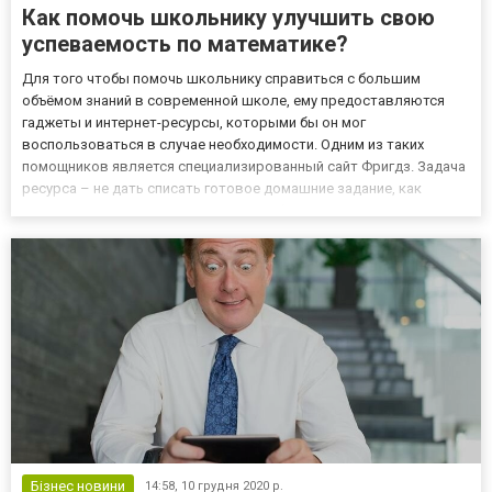
Как помочь школьнику улучшить свою
успеваемость по математике?
Для того чтобы помочь школьнику справиться с большим
объёмом знаний в современной школе, ему предоставляются
гаджеты и интернет-ресурсы, которыми бы он мог
воспользоваться в случае необходимости. Одним из таких
помощников является специализированный сайт Фригдз. Задача
ресурса – не дать списать готовое домашние задание, как
думают многие, а помочь понять, как было построено решение и
закрепить полученный материал на уроке. Это позволит
повысить успеваемост...
Бізнес новини
14:58,
10 грудня 2020 р.