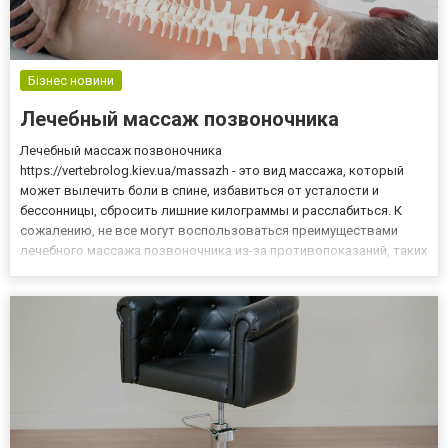
Бізнес новини
Лечебный массаж позвоночника
Лечебный массаж позвоночника
https://vertebrolog.kiev.ua/massazh - это вид массажа, который
может вылечить боли в спине, избавиться от усталости и
бессонницы, сбросить лишние килограммы и расслабиться. К
сожалению, не все могут воспользоваться преимуществами
лечебного массажа позвоночника из-за противопоказаний, таких
как жар, воспаление или кожные заболевания. Массаж
позвоночника - это вид терапевтического лечения, который
должен выполняться квалифицирова...