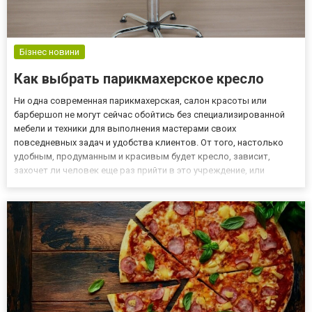
Бізнес новини
Как выбрать парикмахерское кресло
Ни одна современная парикмахерская, салон красоты или
барбершоп не могут сейчас обойтись без специализированной
мебели и техники для выполнения мастерами своих
повседневных задач и удобства клиентов. От того, настолько
удобным, продуманным и красивым будет кресло, зависит,
захочет ли человек еще раз прийти в это учреждение, или
выберет другое, где все более комфортно и продумано. Если
было решено открыть новое заведение, тогда стоит задуматься
о закупке не...