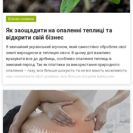
Бізнес новини
Як заощадити на опаленні теплиці та
відкрити свій бізнес
Я звичайний український агроном, який самостійно обробляє свої
землі вирощуючи в теплицях овочі. В цьому ділі важливо
врахувати все до дрібниць, особливо опалення теплиць в
зимовий період. Так як платіжки за використання природного
опалення – газу, все більше шокують та не всі мають можливість
ним опалювати свої домівки, все більше аграріїв вимушені
шукати альтернативу. Для мене вигідною альтернативою
твердопаливного опалення виявились паливні пелети, купи...