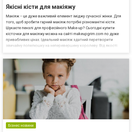
Якісні кісти для макіяжу
Макіяж − це дуже важливий елемент іміджу сучасної жінки. Для
того, щоб зробити гарний макіяж потрібні різноманітні кісти.
Шукаєте пензлі для професійного Make-up? Сьогодні купити
кісточки для макіяжу можна на сайті makeupgrim.com по дуже
привабливих цінах. Ідеальний макіяж здатний перетворити
звичайну попелюшку на неперевершену королеву. Від якості
пензлів залежить кінцевий результат. До вибору кісточок для
макіяжу треба підходити дуже відповідально. Між с...
Бізнес новини