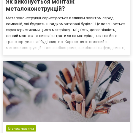
Як виконується монтаж
металоконструкцій?
Металоконструкції користуються великим попитом серед
компаній, які будують швидкомонтовані будівлі. Це пояснюється
характеристиками цього матеріалу - міцність, довговічність,
легкий монтаж та низькі затрати як на матеріал, так і на його
транспортування і будівництво. Каркас виготовлений з
металоконструкцій являє собою рами, закріплені на фундаменті,
які можуть бути в формі ферми або колони. Умовно монтаж
металоконструкцій можна поділити на такі етапи: Виго...
Бізнес новини