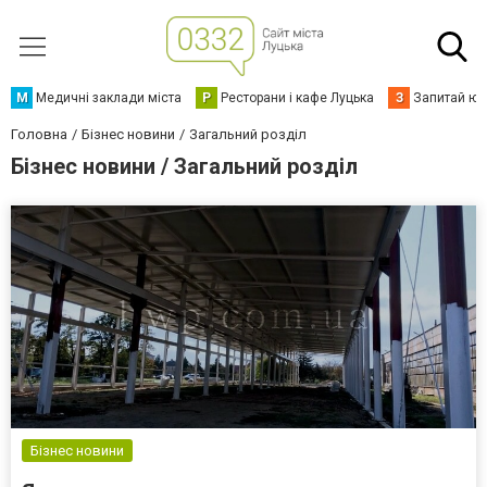
М
Медичні заклади міста
Р
Ресторани і кафе Луцька
З
Запитай юр
Головна
Бізнес новини
Загальний розділ
Бізнес новини / Загальний розділ
Бізнес новини