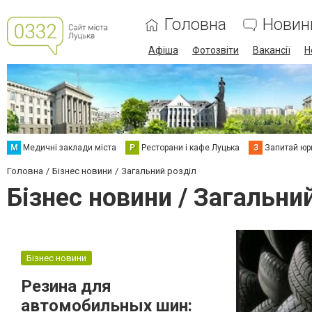
Головна
Новин
Афіша
Фотозвіти
Вакансії
Н
М
Медичні заклади міста
Р
Ресторани і кафе Луцька
З
Запитай юр
Головна
Бізнес новини
Загальний розділ
Бізнес новини / Загальни
Бізнес новини
Резина для
автомобильных шин: