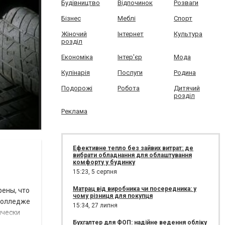
Будівництво
Відпочинок
Розваги
Бізнес
Меблі
Спорт
Жіночий
Інтернет
Культура
розділ
Економіка
Інтер'єр
Мода
Кулінарія
Послуги
Родина
Подорожі
Робота
Дитячий
розділ
Реклама
Ефективне тепло без зайвих витрат: де
вибрати обладнання для облаштування
комфорту у будинку
15:23,
5 серпня
Матрац від виробника чи посередника: у
рены, что
чому різниця для покупця
 колледже
15:34,
27 липня
ически
Бухгалтер для ФОП: надійне ведення обліку