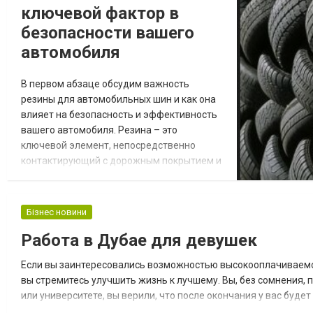
ключевой фактор в
безопасности вашего
автомобиля
В первом абзаце обсудим важность
резины для автомобильных шин и как она
влияет на безопасность и эффективность
вашего автомобиля. Резина – это
ключевой элемент, непосредственно
контактирующий с дорожным покрытием и
влияющий на управляемость и сцепление
вашего автомобиля. Выбор резины для
автомобильных шин: как сделать
Бізнес новини
правильный выбор для разных условий
Работа в Дубае для девушек
Резина для автомобильных шин – это не
просто оболочка колеса; это инженерное
Если вы заинтересовались возможностью высокооплачиваемой
чудо, спроектированное для...
вы стремитесь улучшить жизнь к лучшему. Вы, без сомнения, 
или университете, вы верили, что после окончания у вас буде
нет. Например, без опыта работы никому вы не интересны. Но к