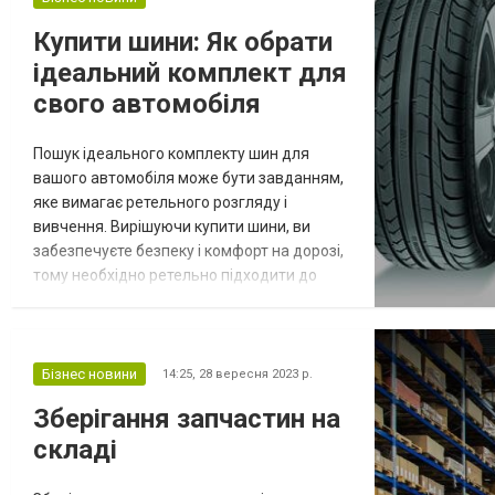
образом, вы можете выбрать хоть uzspace
бутылку 2 литра, хоть uzspace frosted 1000
Купити шини: Як обрати
- в з...
ідеальний комплект для
свого автомобіля
Пошук ідеального комплекту шин для
вашого автомобіля може бути завданням,
яке вимагає ретельного розгляду і
вивчення. Вирішуючи купити шини, ви
забезпечуєте безпеку і комфорт на дорозі,
тому необхідно ретельно підходити до
цього питання. У цій статті ми розглянемо,
як обрати ідеальний комплект шин для
вашого автомобіля і де знайти найкращі
угоди на них. Купити шини: Перший крок до
Бізнес новини
14:25,
28 вересня 2023 р.
безпеки на дорозі Почнемо з важливого
Зберігання запчастин на
кроку - вибору правильних шин для вашо...
складі