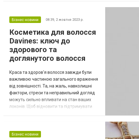
Бізнес новини
08:39,
2 жовтня 2023 р.
Косметика для волосся
Davines: ключ до
здорового та
доглянутого волосся
Краса та здоров'я волосся завжди були
важливою частиною загального враження
від зовнішності. Та, на жаль, навколишні
фактори, стреси та неправильний догляд
можуть сильно впливати на стан ваших
локонів. Щоб відновити та підтримувати
природну красу ваших волосся,
інноваційна косметика для волося davines
https://eos.kiev.ua/ua/brand/davines/ стає
найкращим вибором. Косметика Davines:
Бізнес новини