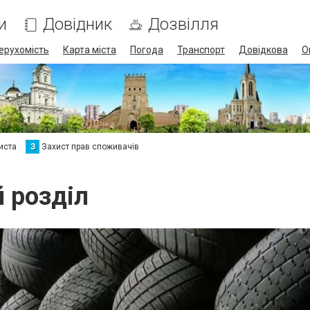
и
Довідник
Дозвілля
ерухомість
Карта міста
Погода
Транспорт
Довідкова
О
иста
З
Захист прав споживачів
й розділ