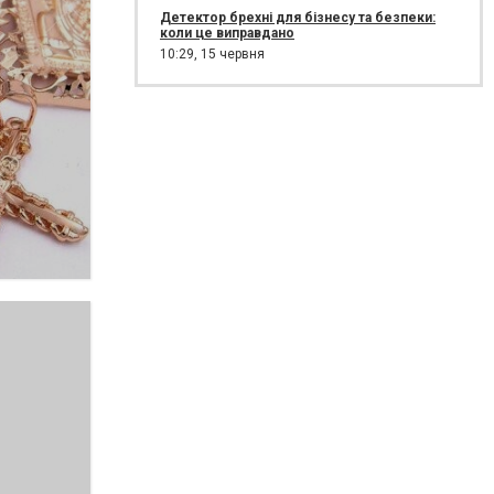
Детектор брехні для бізнесу та безпеки:
коли це виправдано
10:29,
15 червня