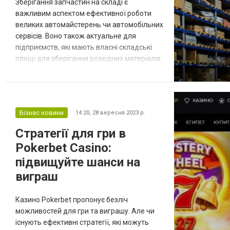
Зберігання запчастин на складі є
важливим аспектом ефективної роботи
великих автомайстерень чи автомобільних
сервісів. Воно також актуальне для
підприємств, які мають власні складські
площі для зберігання розхідних матеріалів.
Організація ефективного зберігання
запчастин на складі має велике значення
для безперебійної роботи підприємства.
Поличні та палетні стелажі -
Бізнес новини
14:20,
28 вересня 2023 р.
найпопулярніше рішення для запчастин.
Способи зберігання запчастин Запчастини
Стратегії для гри в
можуть бути...
Pokerbet Casino:
підвищуйте шанси на
виграш
Казино Pokerbet пропонує безліч
можливостей для гри та виграшу. Але чи
існують ефективні стратегії, які можуть