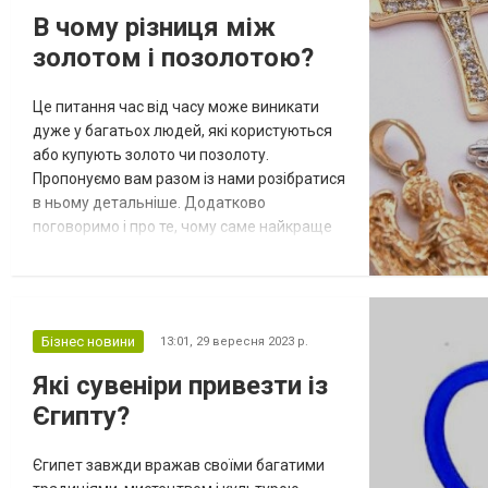
натуральний шлях до здорового волосся
В чому різниця між
Відновлення та захист. Один із ключов...
золотом і позолотою?
Це питання час від часу може виникати
дуже у багатьох людей, які користуються
або купують золото чи позолоту.
Пропонуємо вам разом із нами розібратися
в ньому детальніше. Додатково
поговоримо і про те, чому саме найкраще
купувати в ЗСШОП бу золото. Буде цікаво
та корисно тому обов'язково знайдіть
кілька хвилин вашого часу для знайомства
з матеріалом. Про що слід знати, коли мова
Бізнес новини
13:01,
29 вересня 2023 р.
йде про золото? Золото є
розповсюдженим хімічним елементом,
Які сувеніри привезти із
який в періодичній...
Єгипту?
Єгипет завжди вражав своїми багатими