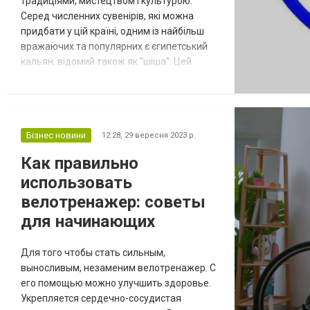
традиціями, мистецтвом і культурою.
Серед численних сувенірів, які можна
придбати у цій країні, одним із найбільш
вражаючих та популярних є єгипетський
кальян, відомий також як "шіша". Цей
унікальний предмет має глибокі історичні
корені та символізує багатий спадок
країни. Давайте докладніше розглянемо,
чому кальян - найкращий сувенір із Єгипту.
Бізнес новини
12:28,
29 вересня 2023 р.
1. Кальян - втілення єгипетської традиції
Єгипет відомий своєю багатою куль...
Как правильно
использовать
велотренажер: советы
для начинающих
Для того чтобы стать сильным,
выносливым, незаменим велотренажер. С
его помощью можно улучшить здоровье.
Укрепляется сердечно-сосудистая