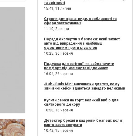
та звітності
15:41,
11 липня
Стропи для крана: види, особливості та
сфери застосування
11:10,
2 липня
Поради експертів з безпеки: який захист
авто від викрадення є найбільш
ефективним проти глушилок
10:25,
30 червня
Подушка для вагітної: як забезпечити
комфорт під час сну та відпочинку
16:04,
26 червня
JLab JBuds Mini: навушники для тих, кому
звичайні кейси здаються занадто великими
Купити свічки на торт: великий вибір для
святкового декору
10:50,
15 червня
Детектор брехні в кадровій безпеці: коли
варто застосовувати
10:42,
15 червня