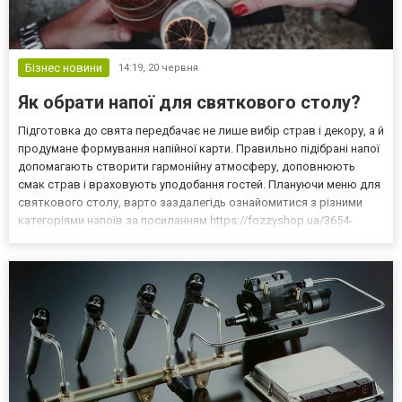
Бізнес новини
14:19,
20 червня
Як обрати напої для святкового столу?
Підготовка до свята передбачає не лише вибір страв і декору, а й
продумане формування напійної карти. Правильно підібрані напої
допомагають створити гармонійну атмосферу, доповнюють
смак страв і враховують уподобання гостей. Плануючи меню для
святкового столу, варто заздалегідь ознайомитися з різними
категоріями напоїв за посиланням https://fozzyshop.ua/3654-
alkogol, щоб краще зрозуміти, які варіанти можуть підійти для
певного формату події. Насамперед важ...