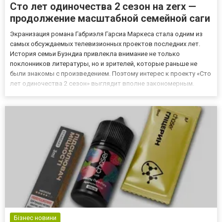
Сто лет одиночества 2 сезон на zerx —
продолжение масштабной семейной саги
Экранизация романа Габриэля Гарсиа Маркеса стала одним из
самых обсуждаемых телевизионных проектов последних лет.
История семьи Буэндиа привлекла внимание не только
поклонников литературы, но и зрителей, которые раньше не
были знакомы с произведением. Поэтому интерес к проекту «Сто
лет одиночества 2 сезон» выглядит вполне закономерным.
Почему сериал получил признание Создателям удалось
сохранить атмосферу магического реализма, благодаря которой
книга стала...
Бізнес новини