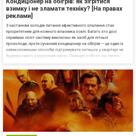
Кондиціонер на обігрів: як зігрітися
взимку і не зламати техніку? [На правах
реклами]
З настанням холодів питання ефективного опалення стає
пріоритетним для кожного власника оселі. Багато хто досі
сприймає спліт-систему виключно як засіб для літньої
прохолоди, проте сучасний кондиціонер на обігрів — це один із
найекономніших способів підтримувати затишок у квартирі чи
будинку навіть у морозний сезон. Принцип роботи «на тепло»:
звідки береться гаряче повітря? На відміну від
електрообігрівача, кондиціонер не виробляє тепло за
допомогою ТЕНів,...