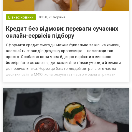
Бізнес новини
08:50,
23 червня
Кредит без відмови: переваги сучасних
онлайн-сервісів підбору
Оформити кредит сьогодні можна буквально за кілька хвилин,
але знайти справді підходящу пропозицію — не завжди так
просто. Особливо коли мова йде про варіанти з високою
ймовірністю схвалення, де важливі не тільки умови, а й вимоги
до позичальника. Через це багато людей витрачають час на
десятки сайтів МФО, хоча результат часто можна отримати
швидше. Чому пошук «вручну» ускладнює вибір На перший
погляд здається, що достатньо відкрити кілька сайтів і порівня...