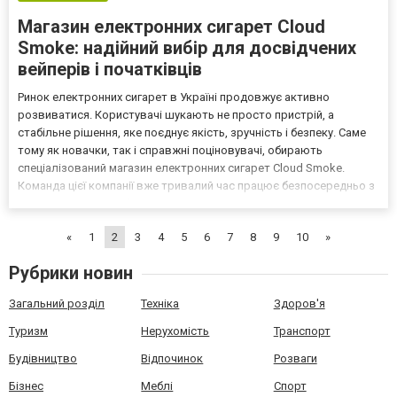
Магазин електронних сигарет Cloud
Smoke: надійний вибір для досвідчених
вейперів і початківців
Ринок електронних сигарет в Україні продовжує активно
розвиватися. Користувачі шукають не просто пристрій, а
стабільне рішення, яке поєднує якість, зручність і безпеку. Саме
тому як новачки, так і справжні поціновувачі, обирають
спеціалізований магазин електронних сигарет Cloud Smoke.
Команда цієї компанії вже тривалий час працює безпосередньо з
перевіреними виробниками та пропонує тільки оригінальну
продукцію. Це дозволяє клієнтам уникнути поширених ризик...
«
1
2
3
4
5
6
7
8
9
10
»
Рубрики новин
Загальний розділ
Техніка
Здоров'я
Туризм
Нерухомість
Транспорт
Будівництво
Відпочинок
Розваги
Бізнес
Меблі
Спорт