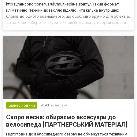
https://air-conditioner.ua/uk/multi-split-sistemy/. Такий формат
кліматичної техніки дозволяє підключити кілька внутрішніх
блоків до одного зовнішнього, що особливо зручно для об'єктів,
де важливо зберегти акуратний вигляд фасаду та організувати
окреме керування температурою в різних кімнатах. Що таке
мульти-спліт система і кому вона підх...
Бізнес новини
20:43,
26 червня
Скоро весна: обираємо аксесуари до
велосипеда [ПАРТНЕРСЬКИЙ МАТЕРІАЛ]
Підготовка до велосипедного сезону не обмежується технічним