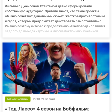
Фильмы с Джейсоном Стэйтемом давно сформировали
собственную аудиторию. Зрители знают, что такие проекты
обычно сочетают динамичный сюжет, жёсткое противостояние
и героя, который предпочитает действовать самостоятельно.
Именно поэтому интерес к продолжению «Пчеловода» появился
задолго до выхода картины, а многие поклонники боевиков
следят за новостями через Киного, чтобы не пропустить
подробности о проекте. Первая часть запомнилась не только
зрелищными экше...
Бізнес новини
22:18,
24 червня
«Тед Лассо» 4 сезон на Бобфильм: