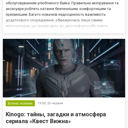
обслуговуванням улюбленого байка. Правильне екіпірування та
аксесуари роблять катання безпечнішим, комфортнішим та
приємнішим. Багато новачків недооцінюють важливість
додаткового спорядження, обмежуючись лише самим
велосипедом, що призводить до дискомфорту або навіть
небезпечних ситуацій на дорозі. Розглянемо обов'язкові та
рекомендовані елементи екіпірування для комфортного та
безпечного велосипе...
Бізнес новини
19:50,
25 червня
Kinogo: тайны, загадки и атмосфера
сериала «Квест Вижна»