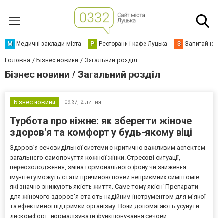
М
Медичні заклади міста
Р
Ресторани і кафе Луцька
З
Запитай юр
Головна
Бізнес новини
Загальний розділ
Бізнес новини / Загальний розділ
Бізнес новини
09:37,
2 липня
Турбота про ніжне: як зберегти жіноче
здоров'я та комфорт у будь-якому віці
Здоров’я сечовидільної системи є критично важливим аспектом
загального самопочуття кожної жінки. Стресові ситуації,
переохолодження, зміна гормонального фону чи зниження
імунітету можуть стати причиною появи неприємних симптомів,
які значно знижують якість життя. Саме тому якісні Препарати
для жіночого здоров'я стають надійним інструментом для м’якої
та ефективної підтримки організму. Вони допомагають усунути
дискомфорт, нормалізувати функціонування сечови...