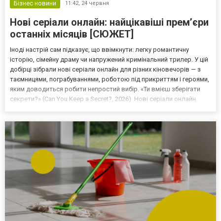
Бізнес новини
11:42,
24 червня
Нові серіали онлайн: найцікавіші прем’єри
останніх місяців [СЮЖЕТ]
Іноді настрій сам підказує, що ввімкнути: легку романтичну
історію, сімейну драму чи напружений кримінальний трилер. У цій
добірці зібрали нові серіали онлайн для різних кіновечорів — з
таємницями, пограбуваннями, роботою під прикриттям і героями,
яким доводиться робити непростий вибір. «Ти вмієш зберігати
секрети?» (Can You Keep a Secret?, 2026) Нові серіали онлайн
часто обирають за настроєм, і «Ти вмієш зберігати секрети?»
пасує для вечора, коли хочетьс...