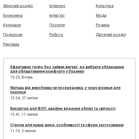
Жіночий розділ
Інтернет
Культура
Економіка
Інтер'єр
Мода
Кулінарія
Послуги
Родина
Подорожі
Робота
Дитячий розділ
Реклама
Ефективне тепло без зайвих витрат: де вибрати обладнання
для облаштування комфорту у будинку
15:23,
Вчора
Матрац від виробника чи посередника: у чому різниця для
покупця
15:34,
27 липня
Бухгалтер для ФОП: надійне ведення обліку та звітності
15:41,
11 липня
Стропи для крана: види, особливості та сфери застосування
11:10,
2 липня