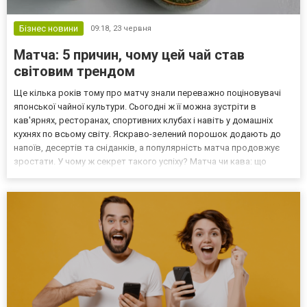
Бізнес новини
09:18,
23 червня
Матча: 5 причин, чому цей чай став
світовим трендом
Ще кілька років тому про матчу знали переважно поціновувачі
японської чайної культури. Сьогодні ж її можна зустріти в
кав'ярнях, ресторанах, спортивних клубах і навіть у домашніх
кухнях по всьому світу. Яскраво-зелений порошок додають до
напоїв, десертів та сніданків, а популярність матча продовжує
зростати. У чому ж секрет такого успіху? Матча чи кава: що
обирають сучасні поціновувачі напоїв Порівнювати матча та каву
не зовсім правильно, адже кожен із цих...