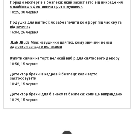
Поради експертів з безпеки: який захист авто від викрадення
є найбільш ефективним проти глушилок
10:25,
30 червня
Подушка для вагітної: як забезпечити комфорт під час сну та
відпочинку
16:04,
26 червня
JLab JBuds Mini: навушники для тих, кому звичайні кейси
здаються занадто великими
Купити свічки на торт: великий вибір для святкового декору
10:50,
15 червня
Детектор брехні в кадровій безпеці: коли варто
застосовувати
10:42,
15 червня
Детектор брехні для бізнесу та безпеки: коли це виправдано
10:29,
15 червня