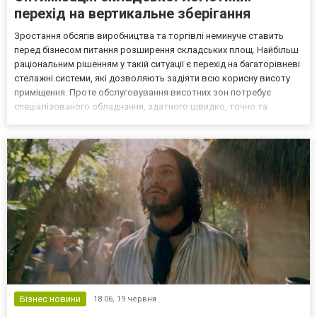
перехід на вертикальне зберігання
Зростання обсягів виробництва та торгівлі неминуче ставить
перед бізнесом питання розширення складських площ. Найбільш
раціональним рішенням у такій ситуації є перехід на багаторівневі
стелажні системи, які дозволяють задіяти всю корисну висоту
приміщення. Проте обслуговування висотних зон потребує
спеціалізованого обладнання, здатного швидко, точно та
безпечно переміщувати вантажі в умовах обмеженого простору.
Ефективність та різновиди техніки для висотно...
Бізнес новини
18:06,
19 червня