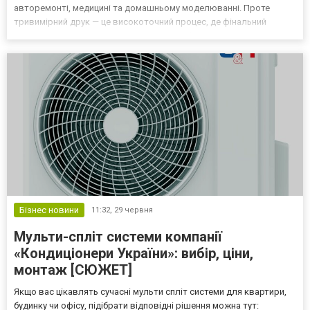
авторемонті, медицині та домашньому моделюванні. Проте
тривимірний друк — це високоточний процес, де фінальний
результат залежить від злагодженої роботи десятків механічних
та електронних компонентів. Навіть незначний люфт механіки
або ча...
Бізнес новини
11:32,
29 червня
Мульти-спліт системи компанії
«Кондиціонери України»: вибір, ціни,
монтаж [СЮЖЕТ]
Якщо вас цікавлять сучасні мульти спліт системи для квартири,
будинку чи офісу, підібрати відповідні рішення можна тут: