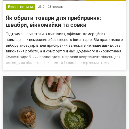
Бізнес новини
23:01,
23 червня
Як обрати товари для прибирання:
швабри, вікномийки та совки
Підтримання чистоти в житлових, офісних і комерційних
приміщеннях неможливе без якісного інвентарю. Від правильного
вибору аксесуарів для прибирання залежить не лише швидкість
виконання роботи, а й комфорт під час щоденного використання.
Сучасні виробники пропонують широкий асортимент рішень для
догляду за підлогою, вікнами та іншими поверхнями, тому
важливо розуміти, на які характеристики звертати увагу перед
покупкою. Який інвентар необхідний для щоденно...