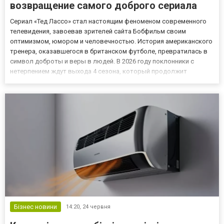
возвращение самого доброго сериала
Сериал «Тед Лассо» стал настоящим феноменом современного
телевидения, завоевав зрителей сайта Бобфильм своим
оптимизмом, юмором и человечностью. История американского
тренера, оказавшегося в британском футболе, превратилась в
символ доброты и веры в людей. В 2026 году поклонники с
нетерпением ждут выхода 4 сезона, который продолжит
историю любимых персонажей и их новых жизненных испытаний.
«Тед Лассо» 4 сезон — новая глава команды и перемен В
четвёртом сез...
Бізнес новини
14:20,
24 червня