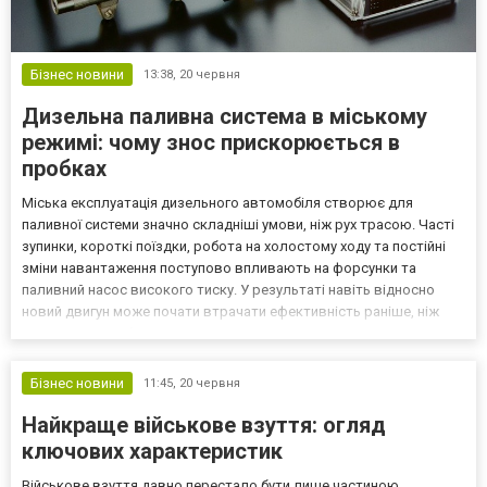
Бізнес новини
13:38,
20 червня
Дизельна паливна система в міському
режимі: чому знос прискорюється в
пробках
Міська експлуатація дизельного автомобіля створює для
паливної системи значно складніші умови, ніж рух трасою. Часті
зупинки, короткі поїздки, робота на холостому ходу та постійні
зміни навантаження поступово впливають на форсунки та
паливний насос високого тиску. У результаті навіть відносно
новий двигун може почати втрачати ефективність раніше, ніж
очікується. Найбільше навантаження в таких умовах припадає на
систему Common Rail та ТНВД, адже вони змушен...
Бізнес новини
11:45,
20 червня
Найкраще військове взуття: огляд
ключових характеристик
Військове взуття давно перестало бути лише частиною