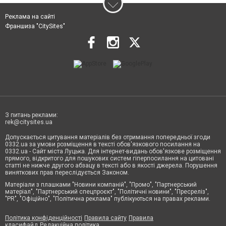
Реклама на сайті
Франшиза "CitySites"
З питань реклами:
rek@citysites.ua
Допускається цитування матеріалів без отримання попередньої згоди
0332.ua за умови розміщення в тексті обов'язкового посилання на
0332.ua - Сайт міста Луцька. Для інтернет-видань обов'язкове розміщення
прямого, відкритого для пошукових систем гіперпосилання на цитовані
статті не нижче другого абзацу в тексті або в якості джерела. Порушення
виняткових прав переслідується Законом.
Матеріали з плашками "Новини компаній", "Промо", "Партнерський
матеріал", "Партнерський спецпроєкт", "Політичні новини", "Пресреліз",
"PR", "Офіційно", "Політична реклама" публікуються на правах реклами.
Політика конфіденційності
Правила сайту
Правила
класифайд
Редакційна політика