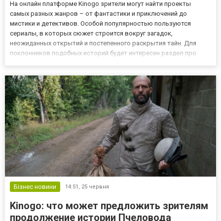
На онлайн платформе Kinogo зрители могут найти проекты
самых разных жанров – от фантастики и приключений до
мистики и детективов. Особой популярностью пользуются
сериалы, в которых сюжет строится вокруг загадок,
неожиданных открытий и постепенного раскрытия тайн. Для
поклонников подобных историй будет интересен раздел про
сериалы 2026, где собраны ожидаемые новинки и проекты,
способные привлечь внимание любителей необычных сюжетов.
Многие из них делают ста...
Бізнес новини
14:51,
25 червня
Kinogo: что может предложить зрителям
продолжение истории Пчеловода