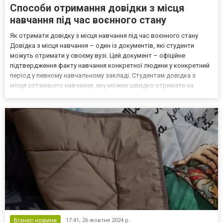
Способи отримання довідки з місця
навчання під час воєнного стану
Як отримати довідку з місця навчання під час воєнного стану
Довідка з місця навчання – один із документів, які студенти
можуть отримати у своєму вузі. Цей документ – офіційне
підтвердження факту навчання конкретної людини у конкретний
період у певному навчальному закладі. Студентам довідка з
місця останнього навчання, яку можна швидко отримати на
diplomukr.org/uk/references/dovidka-pro-navchannya-u-vnz-
universyteti-ukrayiny/, може знадобитися для вирішенн...
Бізнес новини
17:41,
26 жовтня 2024 р.