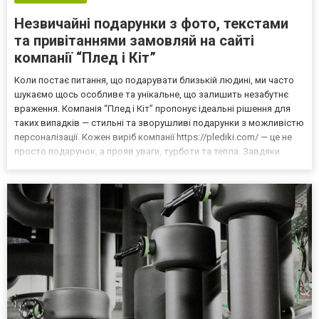
Незвичайні подарунки з фото, текстами
та привітаннями замовляй на сайті
компанії “Плед і Кіт”
Коли постає питання, що подарувати близькій людині, ми часто
шукаємо щось особливе та унікальне, що залишить незабутнє
враження. Компанія “Плед і Кіт” пропонує ідеальні рішення для
таких випадків — стильні та зворушливі подарунки з можливістю
персоналізації. Кожен виріб компанії https://plediki.com/ — це не
просто подарунок, а прояв уваги, турботи та тепла. Завдяки
можливості додати фото, індивідуальні написи чи теплі
привітання, ці подарунки стають особли...