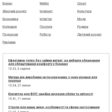
Бізнес
Меблі
Спорт
Жіночий розділ
Інтернет
Культура
Економіка
Інтер'єр
Мода
Кулінарія
Послуги
Родина
Подорожі
Робота
Дитячий розділ
Реклама
Ефективне тепло без зайвих витрат: де вибрати обладнання
для облаштування комфорту у будинку
15:23,
5 серпня
Матрац від виробника чи посередника: у чому різниця для
покупця
15:34,
27 липня
Бухгалтер для ФОП: надійне ведення обліку та звітності
15:41,
11 липня
Стропи для крана: види, особливості та сфери застосування
11:10,
2 липня