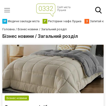
М
Медичні заклади міста
Р
Ресторани і кафе Луцька
З
Запитай юр
Головна
Бізнес новини
Загальний розділ
Бізнес новини / Загальний розділ
Бізнес новини