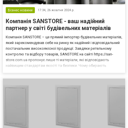
Бізнес новини
17:34,
26 жовтня 2024 р.
Компанія SANSTORE - ваш надійний
партнер у світі будівельних матеріалів
Компанія SANSTORE – це прямий імпортер будівельних матеріалів,
який зарекомендував себе на ринку як надійний і відповідальний
постачальник високоякісної продукції. Завдяки ретельному
контролю та відбору товарів, SANSTORE на сайті https://san-
store.com.ua пропонує лише ті матеріали, які відповідають
найвищим стандартам якості та безпеки. Чому обирають
SANSTORE? SANSTORE працює напряму з виробниками, що
дозволяє забезпечувати конкурентні ціни, стабільні пост...