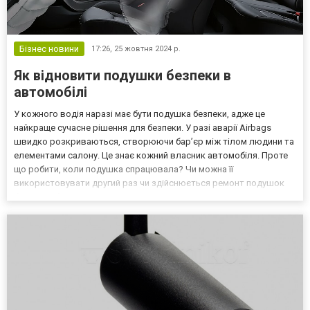
Бізнес новини
17:26,
25 жовтня 2024 р.
Як відновити подушки безпеки в
автомобілі
У кожного водія наразі має бути подушка безпеки, адже це
найкраще сучасне рішення для безпеки. У разі аварії Airbags
швидко розкриваються, створюючи бар’єр між тілом людини та
елементами салону. Це знає кожний власник автомобіля. Проте
що робити, коли подушка спрацювала? Чи можна її
використовувати другий раз чи здійснюється ремонт подушок
безпеки або як встановити її у салон вдруге? Чи
використовуються подушки повторно Подушка безпеки Airbag –
це доволі с...