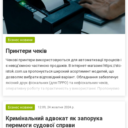
Бізнес новини
Принтери чеків
Чекові принтери використовуються для автоматизації процесів і
є невід'ємною частиною продажів. В інтернет-магазині https://stc-
istok.com.ua пропонується широкий асортимент моделей, що
дозволяє вибрати відповідний варіант. Обладнання забезпечує
якісний друк фіскальних (для ПРРО) та нефіскальних чеків,
оперативну роботу та практичність у використанні. Пропонуємо
розібратися в тому, як зробити вибір і які критерії брати до уваги.
Критерії вибору Принтер для ч...
Бізнес новини
12:09,
24 жовтня 2024 р.
Кримінальний адвокат як запорука
перемоги судової справи