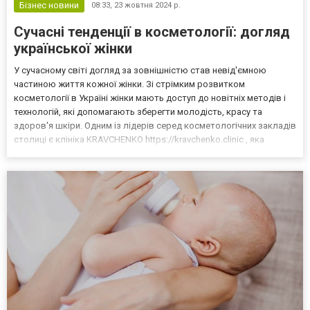
Бізнес новини
08:33,
23 жовтня 2024 р.
Сучасні тенденції в косметології: догляд
української жінки
У сучасному світі догляд за зовнішністю став невід'ємною
частиною життя кожної жінки. Зі стрімким розвитком
косметології в Україні жінки мають доступ до новітніх методів і
технологій, які допомагають зберегти молодість, красу та
здоров'я шкіри. Одним із лідерів серед косметологічних закладів
столиці є клініка KRAVCHENKO https://kravchenko.clinic , яка
пропонує високоякісні послуги за доступними цінами,
відповідаючи найвищим стандартам сучасної косметології...