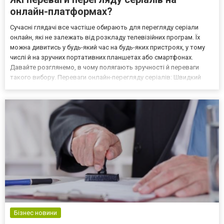
онлайн-платформах?
Сучасні глядачі все частіше обирають для перегляду серіали
онлайн, які не залежать від розкладу телевізійних програм. Їх
можна дивитись у будь-який час на будь-яких пристроях, у тому
числі й на зручних портативних планшетах або смартфонах.
Давайте розглянемо, в чому полягають зручності й переваги
такого вибору. Переваги онлайн-перегляду серіалів: Швидкий
доступ. Більшість серіалів з’являється на стрімінгових
платформах одразу ж після виходу з якісним дубля...
Бізнес новини