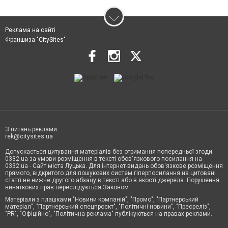
Реклама на сайті
Франшиза "CitySites"
З питань реклами:
rek@citysites.ua
Допускається цитування матеріалів без отримання попередньої згоди
0332.ua за умови розміщення в тексті обов'язкового посилання на
0332.ua - Сайт міста Луцька. Для інтернет-видань обов'язкове розміщення
прямого, відкритого для пошукових систем гіперпосилання на цитовані
статті не нижче другого абзацу в тексті або в якості джерела. Порушення
виняткових прав переслідується Законом.
Матеріали з плашками "Новини компаній", "Промо", "Партнерський
матеріал", "Партнерський спецпроєкт", "Політичні новини", "Пресреліз",
"PR", "Офіційно", "Політична реклама" публікуються на правах реклами.