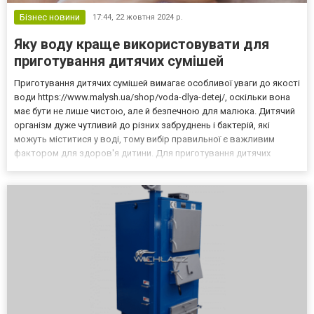
Бізнес новини
17:44,
22 жовтня 2024 р.
Яку воду краще використовувати для
приготування дитячих сумішей
Приготування дитячих сумішей вимагає особливої уваги до якості
води https://www.malysh.ua/shop/voda-dlya-detej/, оскільки вона
має бути не лише чистою, але й безпечною для малюка. Дитячий
організм дуже чутливий до різних забруднень і бактерій, які
можуть міститися у воді, тому вибір правильної є важливим
фактором для здоров'я дитини. Для приготування дитячих
сумішей рекомендується використовувати спеціальну воду, яка
відповідає високим стандартам якості. З...