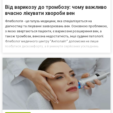
Від варикозу до тромбозу: чому важливо
вчасно лікувати хвороби вен
Флебологія - це галузь медицини, яка спеціалізується на
діагностиці та лікуванні захворювань вен. Основною проблемою,
з якою звертаються пацієнти, є варикозне розширення вен, а
також тромбози, венозна недостатність, інші судинні патології.
Флеболог медичного центру “Ангіолайт” допоможе не лише
позбутися дискомфорту, а й уникнути серйозних ускладнень.
Чому важливо звертатися до спеціаліста своєчасно? Венозні
захворювання часто розвиваються поступово та на п...