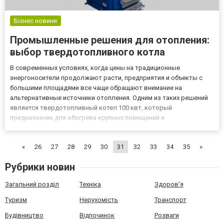
Бізнес новини
Промышленные решения для отопления:
выбор твердотопливного котла
В современных условиях, когда цены на традиционные
энергоносители продолжают расти, предприятия и объекты с
большими площадями все чаще обращают внимание на
альтернативные источники отопления. Одним из таких решений
является твердотопливный котел 100 квт, который
предназначен для обогрева крупных помещений и
промышленных объектов. Эти котлы работают на твердом
топливе, таком как уголь, дрова, пеллеты, что делает их
«
26
27
28
29
30
31
32
33
34
35
»
эффективным и экономичным вариантом для о...
Рубрики новин
Загальний розділ
Техніка
Здоров'я
Туризм
Нерухомість
Транспорт
Будівництво
Відпочинок
Розваги