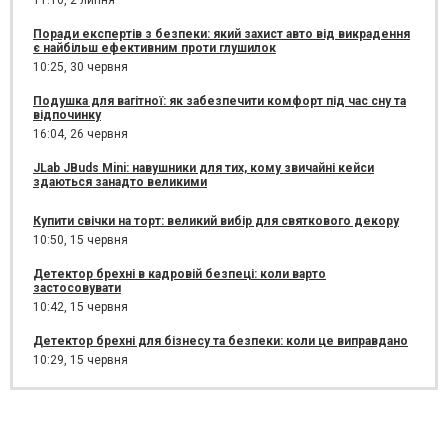
Поради експертів з безпеки: який захист авто від викрадення
є найбільш ефективним проти глушилок
10:25,
30 червня
Подушка для вагітної: як забезпечити комфорт під час сну та
відпочинку
16:04,
26 червня
JLab JBuds Mini: навушники для тих, кому звичайні кейси
здаються занадто великими
Купити свічки на торт: великий вибір для святкового декору
10:50,
15 червня
Детектор брехні в кадровій безпеці: коли варто
застосовувати
10:42,
15 червня
Детектор брехні для бізнесу та безпеки: коли це виправдано
10:29,
15 червня