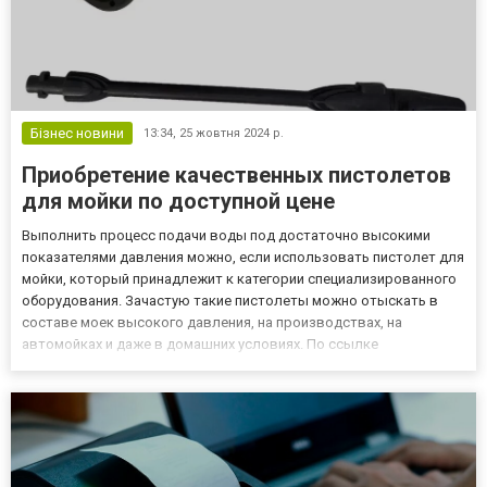
Бізнес новини
13:34,
25 жовтня 2024 р.
Приобретение качественных пистолетов
для мойки по доступной цене
Выполнить процесс подачи воды под достаточно высокими
показателями давления можно, если использовать пистолет для
мойки, который принадлежит к категории специализированного
оборудования. Зачастую такие пистолеты можно отыскать в
составе моек высокого давления, на производствах, на
автомойках и даже в домашних условиях. По ссылке
https://topmaster1.com.ua/ua/g94937006-pistolety-dlya-mojki можно
приобрести качественный пистолет для мойки, на который для
кажд...