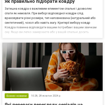
Як правильно підібрати ковдру
Затишна ковдра є важливим елементом спальні і дозволяє
спати як немовля. При виборі відповідної ковдри слід
враховувати різні розміри, тип наповнювача (натуральний або
синтетичний), чохол або навіть вагу. Критерії вибору ковдр
Ковдра повинна відповідати вашим потребам і вашим звичкам
сну. Якщо ви легко замерзаєте або у вашій спальні досить
холодно, виберіть теплу ковдру. І навпаки, якщо у вашій кімнаті,
наприклад, дуже тепло, вам варто зупинити свій вибір...
Бізнес новини
10:28,
28 жовтня 2024 р.
Які переваги перегляду серіалів на