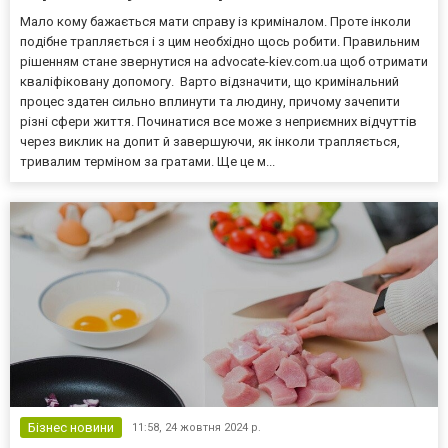
Мало кому бажається мати справу із криміналом. Проте інколи
подібне трапляється і з цим необхідно щось робити. Правильним
рішенням стане звернутися на advocate-kiev.com.ua щоб отримати
кваліфіковану допомогу. Варто відзначити, що кримінальний
процес здатен сильно вплинути та людину, причому зачепити
різні сфери життя. Починатися все може з неприємних відчуттів
через виклик на допит й завершуючи, як інколи трапляється,
тривалим терміном за гратами. Ще це м...
Бізнес новини
11:58,
24 жовтня 2024 р.