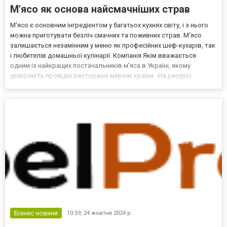
М'ясо як основа найсмачніших страв
М'ясо є основним інгредієнтом у багатьох кухнях світу, і з нього
можна приготувати безліч смачних та поживних страв. М'ясо
залишається незамінним у меню як професійних шеф-кухарів, так
і любителів домашньої кулінарії. Компанія Якім вважається
одним із найкращих постачальників м'яса в Україні, якому
довіряють провідні ресторанні мережі країни. На ресурсі
https://yakim.com.ua/ представлено асортимент постачальника, а
також є великий перелік закладів харчува...
Бізнес новини
10:59,
24 жовтня 2024 р.