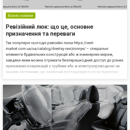
Бізнес новини
Ревізійний люк: що це, основне
призначення та переваги
Так популярні сьогодні ревізійні люки https://vent-
market.com.ua/ua/catalog/dvertsy-revizionnye/ – спеціальні
елементи будівельних конструкцій або ж інженерних мереж,
завдяки яким можна отримати безперешкодний доступ до різних
прихованих комунікацій з трубами або ж електропроводкою чи
іншими системами, що зазвичай розташовуються за підлогою,
стінами і навіть стелями. Такі люки доволі часто використовують
в кухнях з коридорами, підсобних приміщеннях і навіт...