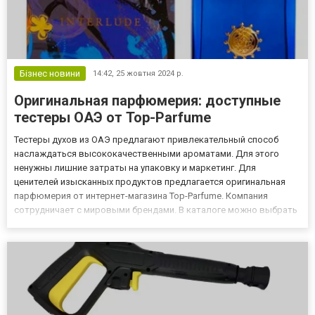
Бізнес новини
14:42,
25 жовтня 2024 р.
Оригинальная парфюмерия: доступные
тестеры ОАЭ от Top-Parfume
Тестеры духов из ОАЭ предлагают привлекательный способ
наслаждаться высококачественными ароматами. Для этого
ненужны лишние затраты на упаковку и маркетинг. Для
ценителей изысканных продуктов предлагается оригинальная
парфюмерия от интернет-магазина Top-Parfume. Компания
сотрудничает с мировыми брендами. В каталоге можно выбрать
и заказать качественную продукцию по доступным ценам. В
наличии оригиналы с брендовой упаковкой и подлинные тестеры
из ОАЭ по сни...