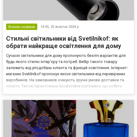
Бізнес новини
14:45,
25 жовтня 2024 р.
Стильні світильники від Svetilnikof: як
обрати найкраще освітлення для дому
Сучасні світильники для дому пропонують безліч варіантів для
будь-якого стилю інтер'єру та потреб. Вибір такого товару
залежить від уподобань клієнта та функцій освітлення. Інтернет-
магазин Svetilnikof пропонує якісні світильники від перевірених
виробників. На замовників очікують зручні умови доставки та
оплати. Також гарантована професійна підтримка, що робить
пропозицію більш вигідною і надійною для дому. Сучасні види
світильників для дому Світильники дл...