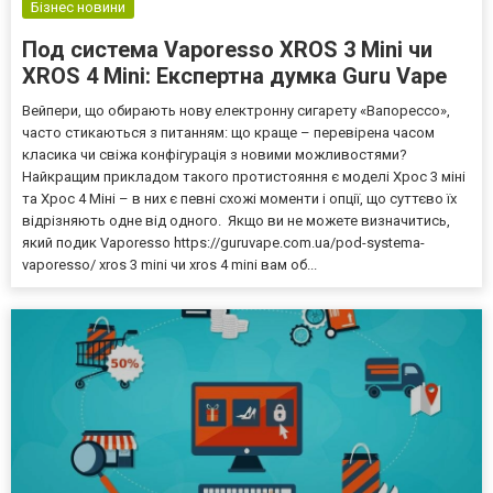
Бізнес новини
Под система Vaporesso XROS 3 Mini чи
XROS 4 Mini: Експертна думка Guru Vape
Вейпери, що обирають нову електронну сигарету «Вапорессо»,
часто стикаються з питанням: що краще – перевірена часом
класика чи свіжа конфігурація з новими можливостями?
Найкращим прикладом такого протистояння є моделі Хрос 3 міні
та Хрос 4 Mіні – в них є певні схожі моменти і опції, що суттєво їх
відрізняють одне від одного. Якщо ви не можете визначитись,
який подик Vaporesso https://guruvape.com.ua/pod-systema-
vaporesso/ xros 3 mini чи xros 4 mini вам об...