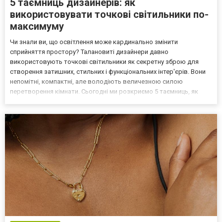
5 таємниць дизайнерів: як
використовувати точкові світильники по-
максимуму
Чи знали ви, що освітлення може кардинально змінити
сприйняття простору? Талановиті дизайнери давно
використовують точкові світильники як секретну зброю для
створення затишних, стильних і функціональних інтер'єрів. Вони
непомітні, компактні, але володіють величезною силою
перетворення кімнати. Сьогодні ми розкриємо 5 таємниць, як
використовувати точкові світильники на максимум! Таємниця 1:
Світлові сценарії для кожного настрою Сучасні інтер'єри
вимагають д...