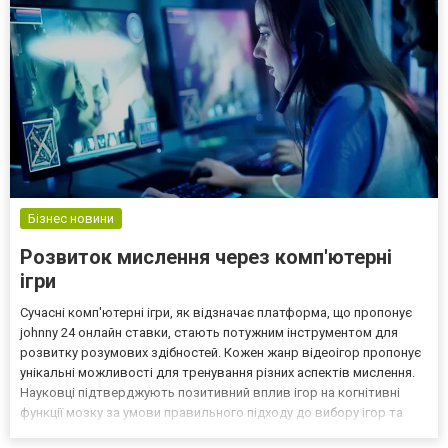
Бізнес новини
Розвиток мислення через комп'ютерні
ігри
Сучасні комп'ютерні ігри, як відзначає платформа, що пропонує
johnny 24 онлайн ставки, стають потужним інструментом для
розвитку розумових здібностей. Кожен жанр відеоігор пропонує
унікальні можливості для тренування різних аспектів мислення.
Науковці підтверджують позитивний вплив ігор на когнітивні
функції мозку за умови правильного підходу до вибору ігор та
часу гри. Вплив різних жанрів на розвиток мислення Експерти