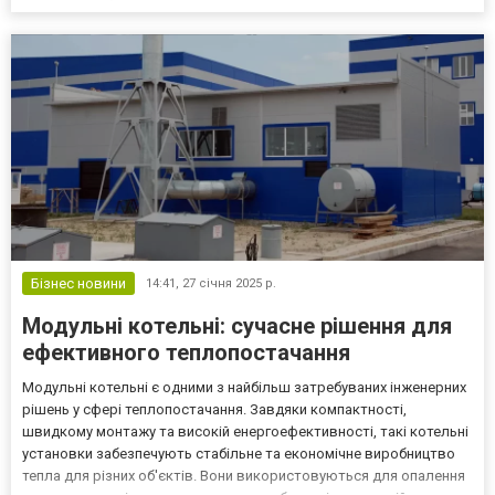
видимість у будь-яких умовах. Якщо ви шукаєте професійне
полірування лобового скла, радимо зверну...
Бізнес новини
14:41,
27 січня 2025 р.
Модульні котельні: сучасне рішення для
ефективного теплопостачання
Модульні котельні є одними з найбільш затребуваних інженерних
рішень у сфері теплопостачання. Завдяки компактності,
швидкому монтажу та високій енергоефективності, такі котельні
установки забезпечують стабільне та економічне виробництво
тепла для різних об'єктів. Вони використовуються для опалення