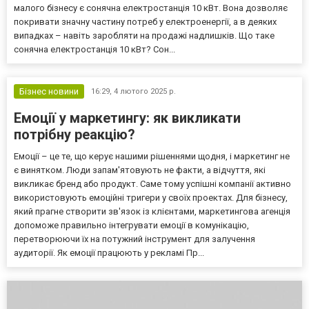
малого бізнесу є сонячна електростанція 10 кВт. Вона дозволяє
покривати значну частину потреб у електроенергії, а в деяких
випадках – навіть заробляти на продажі надлишків. Що таке
сонячна електростанція 10 кВт? Сон...
Бізнес новини
16:29,
4 лютого 2025 р.
Емоції у маркетингу: як викликати
потрібну реакцію?
Емоції – це те, що керує нашими рішеннями щодня, і маркетинг не
є винятком. Люди запам'ятовують не факти, а відчуття, які
викликає бренд або продукт. Саме тому успішні компанії активно
використовують емоційні тригери у своїх проектах. Для бізнесу,
який прагне створити зв'язок із клієнтами, маркетингова агенція
допоможе правильно інтегрувати емоції в комунікацію,
перетворюючи їх на потужний інструмент для залучення
аудиторії. Як емоції працюють у рекламі Пр...