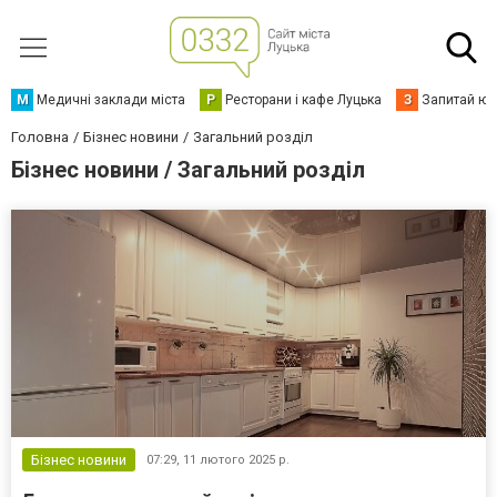
М
Медичні заклади міста
Р
Ресторани і кафе Луцька
З
Запитай юр
Головна
Бізнес новини
Загальний розділ
Бізнес новини / Загальний розділ
Бізнес новини
07:29,
11 лютого 2025 р.