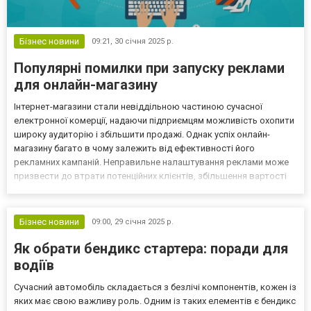
Бізнес новини
09:21,
30 січня 2025 р.
Популярні помилки при запуску реклами
для онлайн-магазину
Інтернет-магазини стали невіддільною частиною сучасної
електронної комерції, надаючи підприємцям можливість охопити
широку аудиторію і збільшити продажі. Однак успіх онлайн-
магазину багато в чому залежить від ефективності його
рекламних кампаній. Неправильне налаштування реклами може
призвести до втрати потенційних клієнтів, збільшення вартості
залучення покупців і зниження рентабельності бізнесу. Які
помилки часто допускають під час налаштування реклами і...
Бізнес новини
09:00,
29 січня 2025 р.
Як обрати бендикс стартера: поради для
водіїв
Сучасний автомобіль складається з безлічі компонентів, кожен із
яких має свою важливу роль. Одним із таких елементів є бендикс