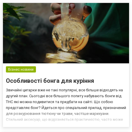
проаналізували, як різні типи ігор вп...
Бізнес новини
Особливості бонга для куріння
Звичайні цигарки вже не такі популярні, все більше відходять на
другий план. Сьогодні все більшого попиту набувають бонги від
THC які можна подивитися та придбати на сайті. Що собою
представляє бонг? Йдеться про спеціальний прилад, призначений
для розкурювання тютюну чи трави, частіше марихуани.
Стильний аксесуар, що відрізняється практичністю, часто може
використовуватися у компанії, щоб добре провести час. На ринку
сьогодні можна знайти велику кількість...