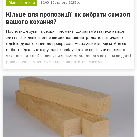
Бізнес новини
10:00,
10 лютого 2025 р.
Кільце для пропозиції: як вибрати символ
вашого кохання?
Пропозиція руки та серця — момент, що запам'ятається на все
життя. Цей день сповнений хвилюванням, радістю і, звичайно,
однією дуже важливою прикрасою — заручним кільцем. Але як
вибрати ідеальне заручальна каблучка, яке не тільки викликає
захоплення, але й залишиться символом вашого кохання на довгі
роки? Розберімось. Яке кільце вибрати: класика чи
оригінальність? Вічне питання: чи варто зупинитися на
класичному кільці з діамантом чи вибрати щось незвичайн...