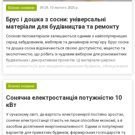
Бізнес новини
09:29,
10 лютого 2025 р.
Брус і дошка з сосни: універсальні
матеріали для будівництва та ремонту
Соснові пиломатеріали залишаються одними з найпопулярніших
серед забудовників, меблярів та дизайнерів інтер’єру. Брус сосна
та дошка сосна відзначаються своєю доступністю, міцністю та
екологічністю, що робить їх чудовим вибором для різноманітних
будівельних і декоративних проєктів. Ці матеріали широко
застосовуються для зведення каркасних будівель, облицювання
приміщень, створення меблів та навіть виробництва підлогових
покриттів. Переваги бруса та дошки і...
Бізнес новини
Сонячна електростанція потужністю 10
кВт
У сучасному світі, де вартість електроенергії постійно зростає,
сонячні електростанції стають не лише способом економії, а й
засобом досягнення енергонезалежності. Одним із популярних
варіантів для приватних будинків, фермерських господарств та