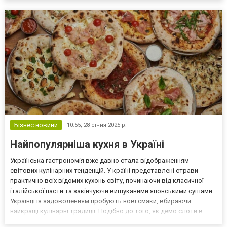
платформами, продавцам нередко требуется несколько
аккаунтов, и здесь возникает вопрос: как...
Бізнес новини
10:55,
28 січня 2025 р.
Найпопулярніша кухня в Україні
Українська гастрономія вже давно стала відображенням
світових кулінарних тенденцій. У країні представлені страви
практично всіх відомих кухонь світу, починаючи від класичної
італійської пасти та закінчуючи вишуканими японськими сушами.
Українці із задоволенням пробують нові смаки, вбираючи
найкращі кулінарні традиції. Подібно до того, як демо слоти в
казино дають можливість протестувати ігри без ризиків,