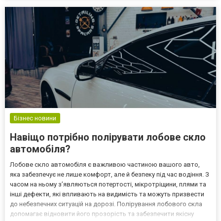
різноманітність гастрономії в Україні дозволяє кожно...
Бізнес новини
Навіщо потрібно полірувати лобове скло
автомобіля?
Лобове скло автомобіля є важливою частиною вашого авто,
яка забезпечує не лише комфорт, але й безпеку під час водіння. З
часом на ньому з’являються потертості, мікротріщини, плями та
інші дефекти, які впливають на видимість та можуть призвести
до небезпечних ситуацій на дорозі. Полірування лобового скла
допомагає відновити його прозорість та забезпечити якісну