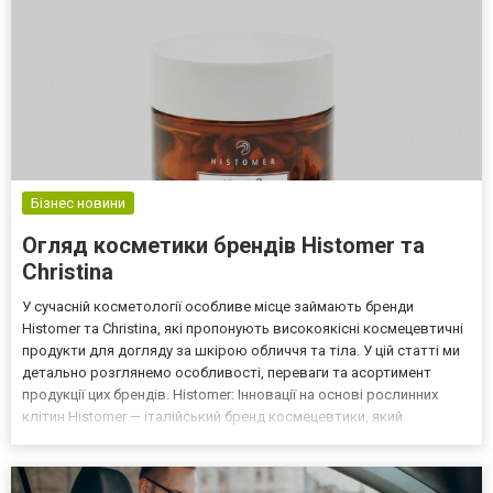
Бізнес новини
Огляд косметики брендів Histomer та
Christina
У сучасній косметології особливе місце займають бренди
Histomer та Christina, які пропонують високоякісні космецевтичні
продукти для догляду за шкірою обличчя та тіла. У цій статті ми
детально розглянемо особливості, переваги та асортимент
продукції цих брендів. Histomer: Інновації на основі рослинних
клітин Histomer — італійський бренд космецевтики, який
спеціалізується на розробці продуктів на основі ініціальних
клітин рослин. Компанія пропонує 10 ліній...