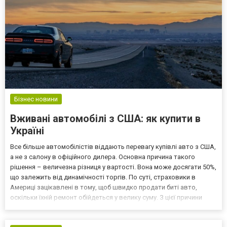
Бізнес новини
Вживані автомобілі з США: як купити в
Україні
Все більше автомобілістів віддають перевагу купівлі авто з США,
а не з салону в офіційного дилера. Основна причина такого
рішення – величезна різниця у вартості. Вона може досягати 50%,
що залежить від динамічності торгів. По суті, страховики в
Америці зацікавлені в тому, щоб швидко продати биті авто,
оскільки їхній ремонт обійдеться у велику суму. З цієї причини
цінник на аукціоні буде мінімальний. Чому вигідно купити вживане
авто зі США? Доступна вартіст...