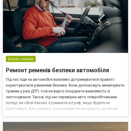
Бізнес новини
Ремонт ременів безпеки автомобіля
Під час їзди на автомобілі важливо дотримуватися правил і
користуватися ременями безпеки. Вони допоможуть мінімізувати
травми у разі ДТП, тож не варто ігнорувати важливість їх
застосування. Також, під час перевірки авто співробітниками
поліції, ви обов'язково отримаєте штраф, якщо будете не
пристебнуті. Але, нерідко, коли ремені не працюють, що може
призвести до отримання каліцтв навіть при незначній аварії.
Пропонуємо детальніше розібратися в цьому питанн...