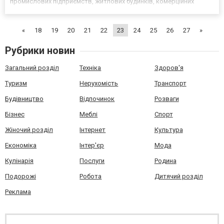
промислових підприємств, житлових будинків, комерційних
установ та соціальної інфраструктури. Особливості модульних
котелень Модульні котельні https://const.com....
«
18
19
20
21
22
23
24
25
26
27
»
Рубрики новин
Загальний розділ
Техніка
Здоров'я
Туризм
Нерухомість
Транспорт
Будівництво
Відпочинок
Розваги
Бізнес
Меблі
Спорт
Жіночий розділ
Інтернет
Культура
Економіка
Інтер'єр
Мода
Кулінарія
Послуги
Родина
Подорожі
Робота
Дитячий розділ
Реклама