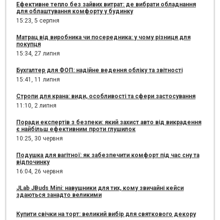
Ефективне тепло без зайвих витрат: де вибрати обладнання
для облаштування комфорту у будинку
15:23,
5 серпня
Матрац від виробника чи посередника: у чому різниця для
покупця
15:34,
27 липня
Бухгалтер для ФОП: надійне ведення обліку та звітності
15:41,
11 липня
Стропи для крана: види, особливості та сфери застосування
11:10,
2 липня
Поради експертів з безпеки: який захист авто від викрадення
є найбільш ефективним проти глушилок
10:25,
30 червня
Подушка для вагітної: як забезпечити комфорт під час сну та
відпочинку
16:04,
26 червня
JLab JBuds Mini: навушники для тих, кому звичайні кейси
здаються занадто великими
Купити свічки на торт: великий вибір для святкового декору