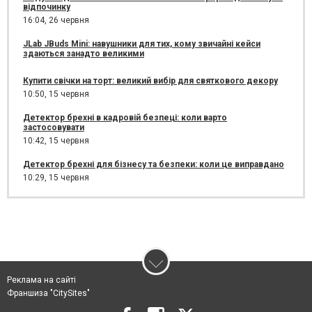
відпочинку
16:04,
26 червня
JLab JBuds Mini: навушники для тих, кому звичайні кейси
здаються занадто великими
Купити свічки на торт: великий вибір для святкового декору
10:50,
15 червня
Детектор брехні в кадровій безпеці: коли варто
застосовувати
10:42,
15 червня
Детектор брехні для бізнесу та безпеки: коли це виправдано
10:29,
15 червня
Реклама на сайті
Франшиза "CitySites"