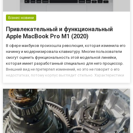
Бізнес новини
Привлекательный и функциональный
Apple MacBook Pro M1 (2020)
В сфере макбуков произошла революция, которая изменила его
начинку и модернизировала клавиатуру. Многие пользователи
смогут оценить функциональность этой модельной линейки,
которая имеет разработанный специально для него процессор.
Внешний вид не претерпел изменений, но это не говорит о его
недостатках, потому корпус выглядит стильно. Характеристики
Разработчик Apple решился на риски, выпуская эту модель. Он
модифицировал ее и ввел много инноваций. Но все...