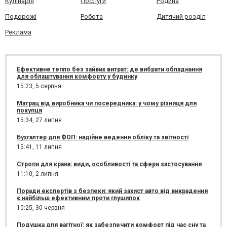
Кулінарія
Послуги
Родина
Подорожі
Робота
Дитячий розділ
Реклама
Ефективне тепло без зайвих витрат: де вибрати обладнання
для облаштування комфорту у будинку
15:23,
5 серпня
Матрац від виробника чи посередника: у чому різниця для
покупця
15:34,
27 липня
Бухгалтер для ФОП: надійне ведення обліку та звітності
15:41,
11 липня
Стропи для крана: види, особливості та сфери застосування
11:10,
2 липня
Поради експертів з безпеки: який захист авто від викрадення
є найбільш ефективним проти глушилок
10:25,
30 червня
Подушка для вагітної: як забезпечити комфорт під час сну та