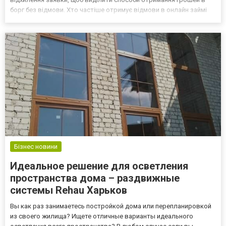
борг без відмови. Хто частіше отримує відмови в онлайн займі
МФО займаються видачею кредитів на картку розміром до
12000-15000 грн на термін до 30 днів. З огляду на мі...
Бізнес новини
Идеальное решение для осветления
пространства дома – раздвижные
системы Rehau Харьков
Вы как раз занимаетесь постройкой дома или перепланировкой
из своего жилища? Ищете отличные варианты идеального