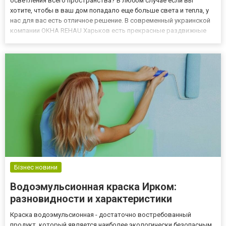
осветления всего пространства? В любом случае если вы
хотите, чтобы в ваш дом попадало еще больше света и тепла, у
нас для вас есть отличное решение. В современный украинской
компании OKНA REHAU Харьков есть прекрасные раздвижные
профильные системы, предназначенные для создания
раздвижных светопрозрачных конструкций. С помощью таких
систем как ра...
Бізнес новини
Водоэмульсионная краска Ирком:
разновидности и характеристики
Краска водоэмульсионная - достаточно востребованный
продукт, который является наиболее экологически безопасным