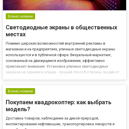
Бізнес новини
Светодиодные экраны в общественных
местах
Помимо широких возможностей внутренней рекламы в
магазинах и на предприятиях, уличные светодиодные экраны
используются и в публичной сфере. Визуальный маркетинг,
основанный на движущемся изображении, эффективно
привлекает внимание. Установка уличных светодиодных
экранов на зданиях и улицах - лучший способ отвлечь людей от
экранов смартфонов. Приобрести уличные led-экраны вы
можете, пройдя по ссылке https://1-rk.com.ua/product/ulichnie-led-
ekrany! Уличные с...
Бізнес новини
Покупаем квадрокоптер: как выбрать
модель?
Доставка товаров, наблюдение за дикой природой,
инспектирование нефтевышек, транспортировка лекарств и