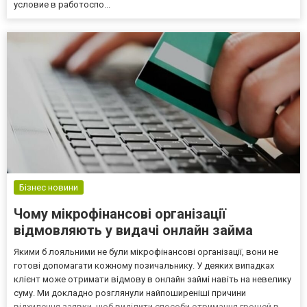
условие в работоспо...
Бізнес новини
Чому мікрофінансові організації
відмовляють у видачі онлайн займа
Якими б лояльними не були мікрофінансові організації, вони не
готові допомагати кожному позичальнику. У деяких випадках
клієнт може отримати відмову в онлайн займі навіть на невелику
суму. Ми докладно розглянули найпоширеніші причини
відхилення заявки, щоб виділити способи отримання грошей в