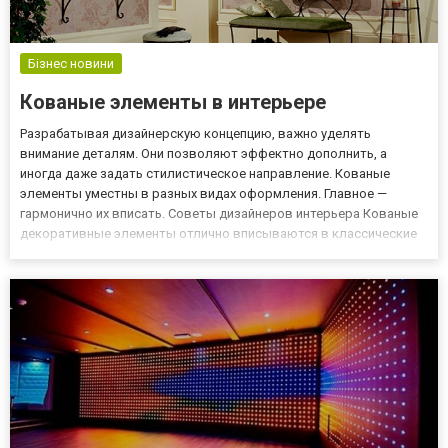
Бізнес новини
Кованые элементы в интерьере
Разрабатывая дизайнерскую концепцию, важно уделять
внимание деталям. Они позволяют эффектно дополнить, а
иногда даже задать стилистическое направление. Кованые
элементы уместны в разных видах оформления. Главное —
гармонично их вписать. Советы дизайнеров интерьера Кованые
декоративные элементы отлично вписываются в классические
стили. Особенно хорошо они смотрятся в барокко, ампире.
Витиеватые ножки мебели, рамы, люстры, канделябры придают
изысканности и м...