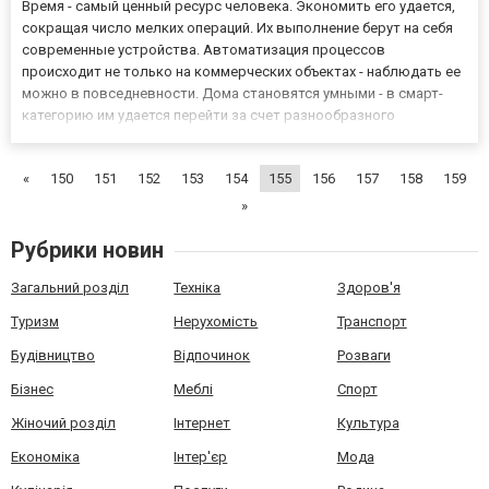
Время - самый ценный ресурс человека. Экономить его удается,
сокращая число мелких операций. Их выполнение берут на себя
современные устройства. Автоматизация процессов
происходит не только на коммерческих объектах - наблюдать ее
можно в повседневности. Дома становятся умными - в смарт-
категорию им удается перейти за счет разнообразного
оборудования, управление которым осуществляется через
смартфон. Как самостоятельно автоматизировать объекты?
«
150
151
152
153
154
155
156
157
158
159
Курсы созд...
»
Рубрики новин
Загальний розділ
Техніка
Здоров'я
Туризм
Нерухомість
Транспорт
Будівництво
Відпочинок
Розваги
Бізнес
Меблі
Спорт
Жіночий розділ
Інтернет
Культура
Економіка
Інтер'єр
Мода