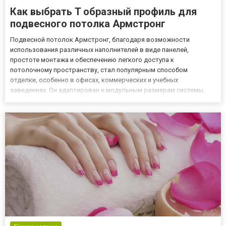
Как выбрать T образный профиль для
подвесного потолка Армстронг
Подвесной потолок Армстронг, благодаря возможности
использования различных наполнителей в виде панелей,
простоте монтажа и обеспечению легкого доступа к
потолочному пространству, стал популярным способом
отделки, особенно в офисах, коммерческих и учебных
заведениях. Он адаптирован к модульным размерам системы.
Самыми распространенными являются ячейки рамы, которые
создают поля размером 600x600 мм или 600x1200 мм.
Установленные в них панели, например, со вс...