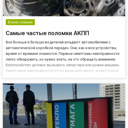
Бізнес новини
Самые частые поломки АКПП
Все больше и больше водителей владеют автомобилями с
автоматической коробкой передач. Они, как и все устройства,
время от времени ломаются. Первые симптомы неисправности
легко обнаружить, но нужно знать, на что обращать внимание.
Беспокойство должно вызывать запах гари или рывки машины.
Симптомов неисправности этого вида акпп много, и некоторые
из них будут описаны ниже. Низкий уровень масла и
поврежденные подшипники Популярность автоматических
трансмиссий...