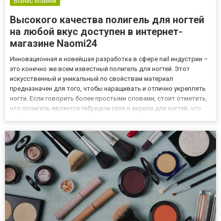
Бізнес новини
Высокого качества полигель для ногтей
на любой вкус доступен в интернет-
магазине Naomi24
Инновационная и новейшая разработка в сфере nail индустрии –
это конечно же всем известный полигель для ногтей. Этот
искусственный и уникальный по свойствам материал
предназначен для того, чтобы наращивать и отлично укреплять
ногти. Если говорить более простыми словами, стоит отметить,
что полигель является гибридом геля и акрила для ногтей, что
вобрал в себя исключительно самое лучшее из обоих
упомянутых материалов. По этой причине полигель весьма часто
н...