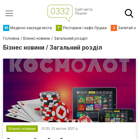
М
Медичні заклади міста
Р
Ресторани і кафе Луцька
З
Запитай юр
Головна
Бізнес новини
Загальний розділ
Бізнес новини / Загальний розділ
Бізнес новини
10:20,
23 квітня 2021 р.