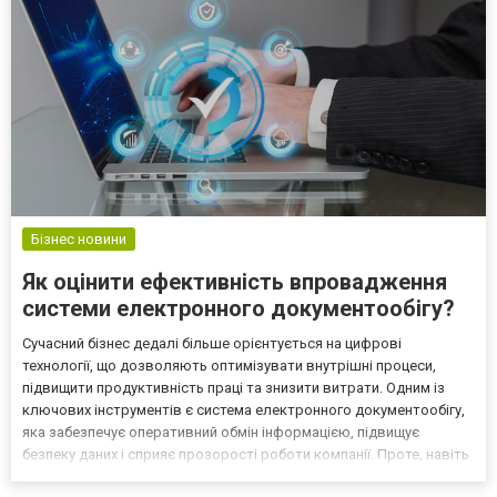
Бізнес новини
Як оцінити ефективність впровадження
системи електронного документообігу?
Сучасний бізнес дедалі більше орієнтується на цифрові
технології, що дозволяють оптимізувати внутрішні процеси,
підвищити продуктивність праці та знизити витрати. Одним із
ключових інструментів є система електронного документообігу,
яка забезпечує оперативний обмін інформацією, підвищує
безпеку даних і сприяє прозорості роботи компанії. Проте, навіть
після успішного впровадження важливо систематично оцінювати