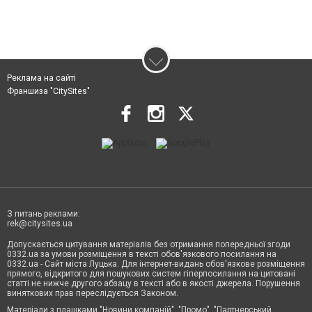
Реклама на сайті
Франшиза "CitySites"
З питань реклами:
rek@citysites.ua
Допускається цитування матеріалів без отримання попередньої згоди
0332.ua за умови розміщення в тексті обов'язкового посилання на
0332.ua - Сайт міста Луцька. Для інтернет-видань обов'язкове розміщення
прямого, відкритого для пошукових систем гіперпосилання на цитовані
статті не нижче другого абзацу в тексті або в якості джерела. Порушення
виняткових прав переслідується Законом.
Матеріали з плашками "Новини компаній", "Промо", "Партнерський