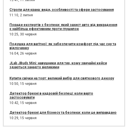
15:41,
11 липня
Стропи для крана: види, особливості та сфери застосування
11:10,
2 липня
Поради експертів з безпеки: який захист авто від викрадення
є найбільш ефективним проти глушилок
10:25,
30 червня
Подушка для вагітної: як забезпечити комфорт під час сну та
відпочинку
16:04,
26 червня
JLab JBuds Mini: навушники для тих, кому звичайні кейси
здаються занадто великими
Купити свічки на торт: великий вибір для святкового декору
10:50,
15 червня
Детектор брехні в кадровій безпеці: коли варто
застосовувати
10:42,
15 червня
Детектор брехні для бізнесу та безпеки: коли це виправдано
10:29,
15 червня