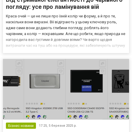
погляду: усе про ламінування вій
Краса очей — це не лише про їхній колір чи форму, а й про те,
наскільки вони виразні. Вії відіграють у цьому ключову роль,
адже саме вони додають глибини погляду, роблять його
чарівним, а колір — яскравішим. Але що робити, якщо природа не
нагородила вас густими й довгими віями? Чи варто щодня
витрачати час на туш або на процедури, які забезпечують штучну
ефектність? Ламінування вій — ось рішення, яке дозволяє
підкреслити природну красу без зайвих зусиль. Щ...
Бізнес новини
17:25,
5 березня 2025 р.