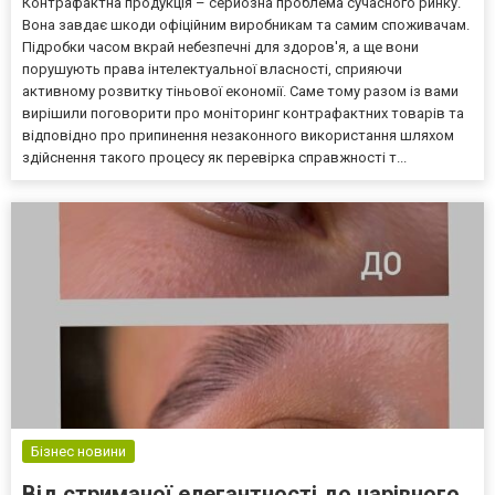
Контрафактна продукція – серйозна проблема сучасного ринку.
Вона завдає шкоди офіційним виробникам та самим споживачам.
Підробки часом вкрай небезпечні для здоров'я, а ще вони
порушують права інтелектуальної власності, сприяючи
активному розвитку тіньової економії. Саме тому разом із вами
вирішили поговорити про моніторинг контрафактних товарів та
відповідно про припинення незаконного використання шляхом
здійснення такого процесу як перевірка справжності т...
Бізнес новини
Від стриманої елегантності до чарівного