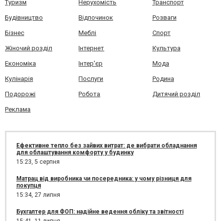
Туризм
Нерухомість
Транспорт
Будівництво
Відпочинок
Розваги
Бізнес
Меблі
Спорт
Жіночий розділ
Інтернет
Культура
Економіка
Інтер'єр
Мода
Кулінарія
Послуги
Родина
Подорожі
Робота
Дитячий розділ
Реклама
Ефективне тепло без зайвих витрат: де вибрати обладнання
для облаштування комфорту у будинку
15:23,
5 серпня
Матрац від виробника чи посередника: у чому різниця для
покупця
15:34,
27 липня
Бухгалтер для ФОП: надійне ведення обліку та звітності