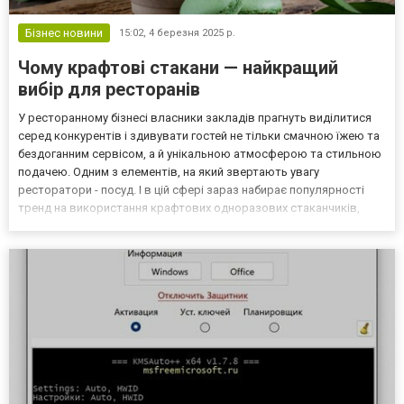
Бізнес новини
15:02,
4 березня 2025 р.
Чому крафтові стакани — найкращий
вибір для ресторанів
У ресторанному бізнесі власники закладів прагнуть виділитися
серед конкурентів і здивувати гостей не тільки смачною їжею та
бездоганним сервісом, а й унікальною атмосферою та стильною
подачею. Одним з елементів, на який звертають увагу
ресторатори - посуд. І в цій сфері зараз набирає популярності
тренд на використання крафтових одноразових стаканчиків,
замість звичайних пластикових або паперових. Але чи дійсно
вони незамінні для ресторану? Розберімося в ць...