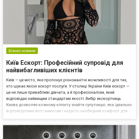
Бізнес новини
Київ Ескорт: Професійний супровід для
найвибагливіших клієнтів
Київ — це місто, яке пропонує різноманітні можливості для тих,
хто шукає якісні ескорт послуги. У столиці України Київ ескорт —
це не лише привабливі дівчата, а й професіоналізм, який
відповідає найвищим стандартам якості. Вибір екскортниць
Києва дозволяє кожному клієнту знайти супутницю, яка ідеально
відповідатиме його вимогам і надасть необхідний комфорт для
будь-яких подій. Віп ескорт в Києві — це найкращі ескортниці
столиці, які пропонують ексклюзивні...