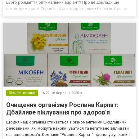
цього розмаїття оптимальний варіант? Про це докладніше
поговоримо далі. Справжній дезодорант, яким би він не був, не
зменшує кількість поту, а лише нейтралізує або маскує запах.
Тому зазвичай сьогодні в продажу зустрі...
Бізнес новини
16:27,
16 березня 2025 р.
Очищення організму Рослина Карпат:
Дбайливе піклування про здоров'я
Щодня наш організм стикається з різноманітними шкідливими
речовинами, які можуть накопичуватися та негативно впливати
на наше здоров'я. Компанія "Рослина Карпат" пропонує унікальні