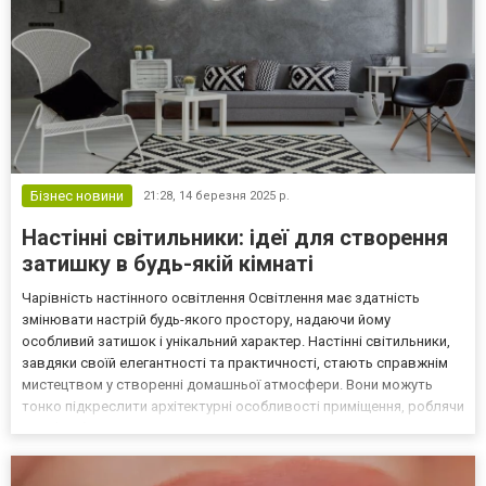
Бізнес новини
21:28,
14 березня 2025 р.
Настінні світильники: ідеї для створення
затишку в будь-якій кімнаті
Чарівність настінного освітлення Освітлення має здатність
змінювати настрій будь-якого простору, надаючи йому
особливий затишок і унікальний характер. Настінні світильники,
завдяки своїй елегантності та практичності, стають справжнім
мистецтвом у створенні домашньої атмосфери. Вони можуть
тонко підкреслити архітектурні особливості приміщення, роблячи
інтер’єр більш гармонійним та продуманим. Ідеї та концепції для
затишного простору Архітектурне рішення Нас...