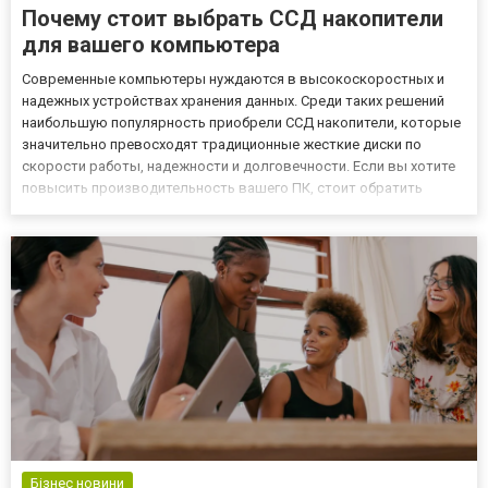
Почему стоит выбрать ССД накопители
для вашего компьютера
Современные компьютеры нуждаются в высокоскоростных и
надежных устройствах хранения данных. Среди таких решений
наибольшую популярность приобрели ССД накопители, которые
значительно превосходят традиционные жесткие диски по
скорости работы, надежности и долговечности. Если вы хотите
повысить производительность вашего ПК, стоит обратить
внимание именно на SSD. Преимущества ССД накопителей
Высокая скорость работы Главным преимуществом SSD
является высокая ск...
Бізнес новини