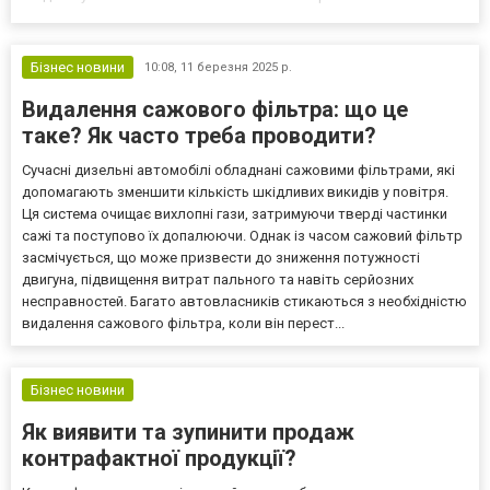
контексте стоит рассмотреть различные аспекты интимных
отношений, а также то, как они влияют на наше общее
восприятие жизни. П...
Бізнес новини
10:08,
11 березня 2025 р.
Видалення сажового фільтра: що це
таке? Як часто треба проводити?
Сучасні дизельні автомобілі обладнані сажовими фільтрами, які
допомагають зменшити кількість шкідливих викидів у повітря.
Ця система очищає вихлопні гази, затримуючи тверді частинки
сажі та поступово їх допалюючи. Однак із часом сажовий фільтр
засмічується, що може призвести до зниження потужності
двигуна, підвищення витрат пального та навіть серйозних
несправностей. Багато автовласників стикаються з необхідністю
видалення сажового фільтра, коли він перест...
Бізнес новини
Як виявити та зупинити продаж
контрафактної продукції?