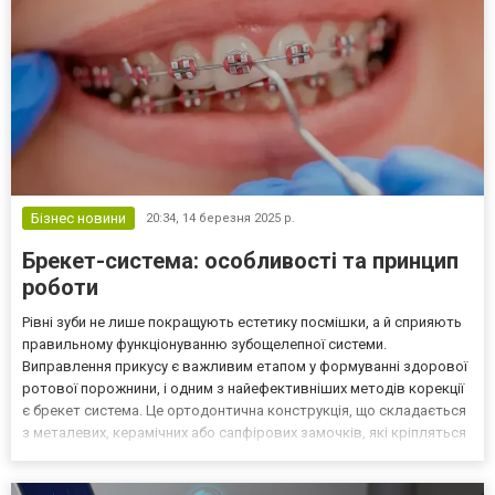
Бізнес новини
20:34,
14 березня 2025 р.
Брекет-система: особливості та принцип
роботи
Рівні зуби не лише покращують естетику посмішки, а й сприяють
правильному функціонуванню зубощелепної системи.
Виправлення прикусу є важливим етапом у формуванні здорової
ротової порожнини, і одним з найефективніших методів корекції
є брекет система. Це ортодонтична конструкція, що складається
з металевих, керамічних або сапфірових замочків, які кріпляться
до зубів і з'єднуються дугою. Брекет система працює за
принципом рівномірного тиску на зуби, спрямову...