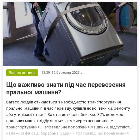
результативність цієї системи. У цьому пості ро...
Бізнес новини
13:39,
12 березня 2025 р.
Що важливо знати під час перевезення
пральної машини?
Багато людей стикаються з необхідністю транспортування
пральної машини під час переїзду, купівлі нової техніки, ремонту
або утилізації старої. За статистикою, близько 37% поломок
пральних машин відбувається саме через неправильне
транспортування. Неправильне положення машинки, відсутність
належної фіксації барабана, удари й тряска під час перевезення
можуть призвести до пошкодження електронних плат, шлангів,