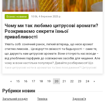
Бізнес новини
10:06,
4 березня 2025 р.
Чому ми так любимо цитрусові аромати?
Розкриваємо секрети їхньої
привабливості
Уявіть собі: сонячний ранок, легкий вітерець, що несе аромат
стиглих лимонів… Це відчуття свіжості та бадьорості – саме те,
що дарують нам цитрусові аромати. Вони оточують нас всюди –
від улюблених парфумів до освіжаючих засобів для чищення. Але
чому ж вони настільки популярні? Давайте розберемося! Що
таке цитрусові ноти в ароматах та їхнє походження? Цитрусові
ноти в ароматах – це пахощі, отримані з ефірних олій шкірки
цитрусових фруктів. Це можуть бути л...
«
15
16
17
18
19
20
21
22
23
24
»
Рубрики новин
Загальний розділ
Техніка
Здоров'я