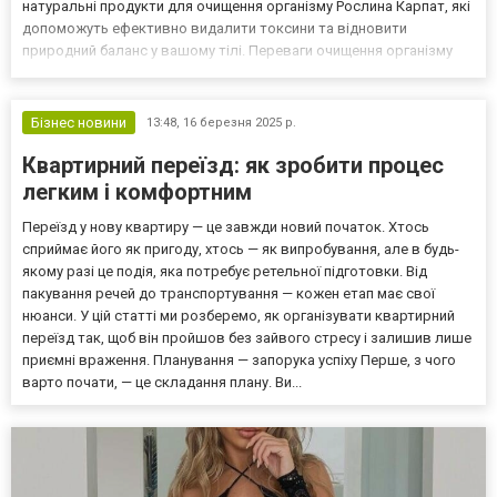
натуральні продукти для очищення організму Рослина Карпат, які
допоможуть ефективно видалити токсини та відновити
природний баланс у вашому тілі. Переваги очищення організму
Очищення організму є важливим етапом на шляху до збереження
молодості та краси. Це не лише спосіб видалит...
Бізнес новини
13:48,
16 березня 2025 р.
Квартирний переїзд: як зробити процес
легким і комфортним
Переїзд у нову квартиру — це завжди новий початок. Хтось
сприймає його як пригоду, хтось — як випробування, але в будь-
якому разі це подія, яка потребує ретельної підготовки. Від
пакування речей до транспортування — кожен етап має свої
нюанси. У цій статті ми розберемо, як організувати квартирний
переїзд так, щоб він пройшов без зайвого стресу і залишив лише
приємні враження. Планування — запорука успіху Перше, з чого
варто почати, — це складання плану. Ви...