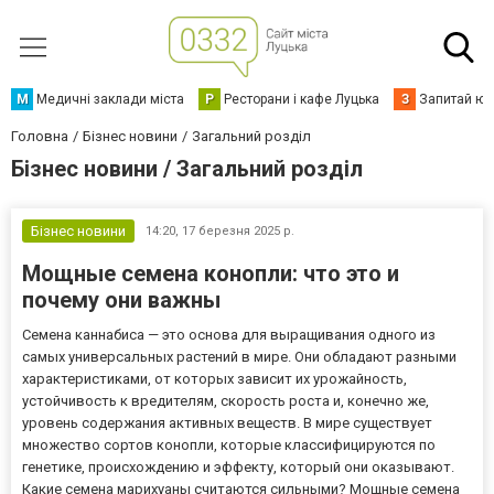
М
Медичні заклади міста
Р
Ресторани і кафе Луцька
З
Запитай юр
Головна
Бізнес новини
Загальний розділ
Бізнес новини / Загальний розділ
Бізнес новини
14:20,
17 березня 2025 р.
Мощные семена конопли: что это и
почему они важны
Семена каннабиса — это основа для выращивания одного из
самых универсальных растений в мире. Они обладают разными
характеристиками, от которых зависит их урожайность,
устойчивость к вредителям, скорость роста и, конечно же,
уровень содержания активных веществ. В мире существует
множество сортов конопли, которые классифицируются по
генетике, происхождению и эффекту, который они оказывают.
Какие семена марихуаны считаются сильными? Мощные семена