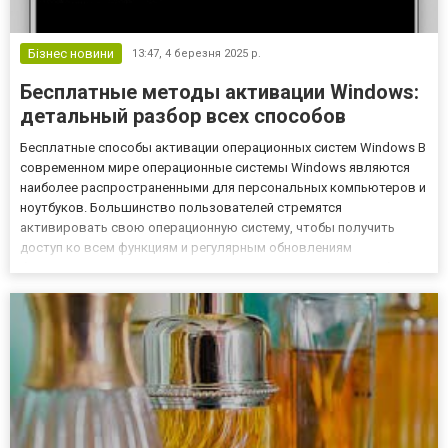
Бізнес новини
13:47,
4 березня 2025 р.
Бесплатные методы активации Windows:
детальный разбор всех способов
Бесплатные способы активации операционных систем Windows В
современном мире операционные системы Windows являются
наиболее распространенными для персональных компьютеров и
ноутбуков. Большинство пользователей стремятся
активировать свою операционную систему, чтобы получить
доступ ко всем функциям и регулярным обновлениям
безопасности. В данном отчете представлен детальный обзор
различных бесплатных методов активации Windows для разных
версий, редакций и р...