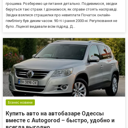
грошима. Розберемо це питання детально. Подивимося, звідки
беруться такі страхи. І дізнаємося, як справи стоять насправді.
Звідки взялися страшилки про невиплати Початок онлайн-
гемблінгу був диким часом. 90-ті і рання 2000-ні. Регулювання не
було. Ліцензії видавали всім підряд. Д...
Бізнес новини
Купить авто на автобазаре Одессы
вместе с Autogorod – быстро, удобно и
всегда выгодно