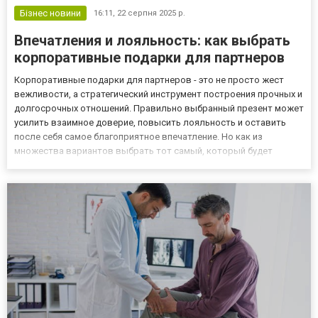
Бізнес новини
16:11,
22 серпня 2025 р.
Впечатления и лояльность: как выбрать
корпоративные подарки для партнеров
Корпоративные подарки для партнеров - это не просто жест
вежливости, а стратегический инструмент построения прочных и
долгосрочных отношений. Правильно выбранный презент может
усилить взаимное доверие, повысить лояльность и оставить
после себя самое благоприятное впечатление. Но как из
множества вариантов выбрать тот самый, который будет
работать на имидж вашей компании? Ключ кроется в сочетании
качества, уместности и персонального подхода. От имиджевого
ж...