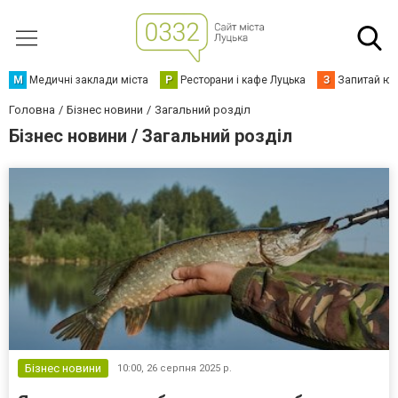
М
Медичні заклади міста
Р
Ресторани і кафе Луцька
З
Запитай юр
Головна
Бізнес новини
Загальний розділ
Бізнес новини / Загальний розділ
Бізнес новини
10:00,
26 серпня 2025 р.