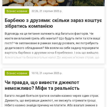
Бізнес новини
22:26,
21 серпня 2025 р.
Барбекю з друзями: скільки зараз коштує
зібратись компанією
Відповідь на це питання залежить від багатьох факторів. Чи
маєте ви власний гриль або мангал? Що будуть пити та їсти ваші
гості? Чи заплановані в рамках заходу розваги, які потребують
додаткового обладнання? Ми взяли на себе задачу порахувати
вартість барбекю з друзями хоча б приблизно. І ось що вийшло.
Алкогольні та безалкогольні напої До жирних м’ясних страв, що
готуються на відкритому вогні, пасує міцний алкоголь. Це може
бути горілка, коньяк або бренд...
Бізнес новини
10:10,
21 серпня 2025 р.
Чи правда, що вивести джекпот
неможливо? Міфи та реальність
Багато людей бояться грати в онлайн-казино через один страх.
Думають, що вигравши джекпот, не зможуть отримати гроші.
Нібито казино знайде причину не платити. Або взагалі зникне з