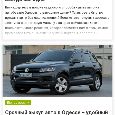
Вы находитесь в поиске надежного способа купить авто на
автобазаре Одессы по выгодным ценам? Планируете быстро
продать авто без лишних хлопот? Если хотите получить хорошие
деньги за свою старую машину и как раз сейчас находите в
поиске отличного решения, которое поможет вам в этом, самое
время обратить внимание на онлайн-портал Autogorod. Он
является современной площадкой, которая гармонично
объединяет в себе все популярные автобазары Украины,
предлагая по...
Бізнес новини
Срочный выкуп авто в Одессе – удобный