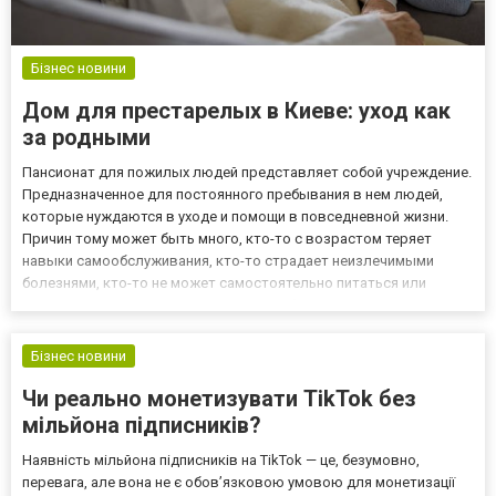
Бізнес новини
Дом для престарелых в Киеве: уход как
за родными
Пансионат для пожилых людей представляет собой учреждение.
Предназначенное для постоянного пребывания в нем людей,
которые нуждаются в уходе и помощи в повседневной жизни.
Причин тому может быть много, кто-то с возрастом теряет
навыки самообслуживания, кто-то страдает неизлечимыми
болезнями, кто-то не может самостоятельно питаться или
ходить, нуждаясь как в медицинском обслуживании, так и в
социализации. Дом для престарелых в Киеве «Old Life» -
заведение,...
Бізнес новини
Чи реально монетизувати TikTok без
мільйона підписників?
Наявність мільйона підписників на TikTok — це, безумовно,
перевага, але вона не є обов’язковою умовою для монетизації