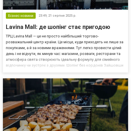
Бізнес новини
23:49,
21 серпня 2025 р.
Lavina Mall: де шопінг стає пригодою
ТРЦ Lavina Mall — це не просто найбільший торгово-
розважальний центр країни. Це місце, куди приходять не лише за
покупками, а й за новими враженнями. Тут легко провести цілий
день і не відчути, як минув час: магазини, розваги, ресторани та
атмосфера свята створюють ідеальну формулу для сімейного
відпочинку чи зустрічі з друзями. Шопінг без кордонів Зайшовши
в Lavina Mall, одразу потрапляєш у справжній світ моди. Понад
пів тисячі магазинів дають можливість...