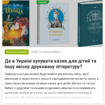
Бізнес новини
10:00,
15 серпня 2025 р.
Де в Україні купувати казки для дітей та
іншу якісну друковану літературу?
Навряд сьогодні можна буде знайти українську сім'ю, де б
малюкам із практичного їхнього народження не читають книги, а
саме зараз ми маємо на увазі казки для дітей. Матусі та татусі,
бабусі з дідусями та іншими родичами намагаються прививати
малюкам любов до казок, до цього найтеплішого спогаду із
дитинства. Як тільки ми з вами розпочинаємо говорити про
казки, одразу в пам'яті спливає м'яке тепле ліжко, неймовірно