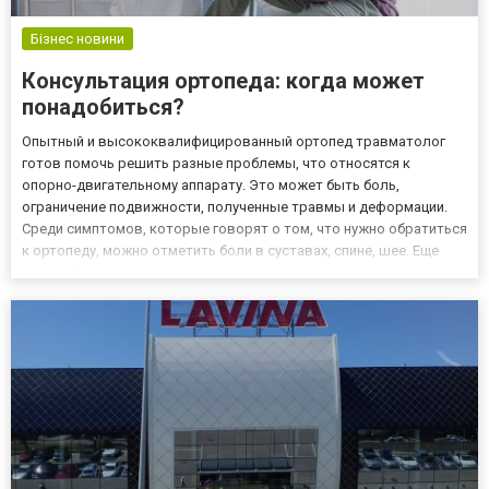
Бізнес новини
Консультация ортопеда: когда может
понадобиться?
Опытный и высококвалифицированный ортопед травматолог
готов помочь решить разные проблемы, что относятся к
опорно-двигательному аппарату. Это может быть боль,
ограничение подвижности, полученные травмы и деформации.
Среди симптомов, которые говорят о том, что нужно обратиться
к ортопеду, можно отметить боли в суставах, спине, шее. Еще
если наблюдается хруст, припухлость, случилось покраснение и
прочее. Также помощь врача понадобится, если пациент получил
т...