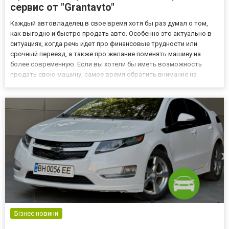
сервис от "Grantavto"
Каждый автовладелец в свое время хотя бы раз думал о том,
как выгодно и быстро продать авто. Особенно это актуально в
ситуациях, когда речь идет про финансовые трудности или
срочный переезд, а также про желание поменять машину на
более современную. Если вы хотели бы иметь возможность
продать свою машину, самое время обратить внимание на
срочный выкуп авто в Одессе. Эту услугу сегодня предлагает
довольно известный портал Grantavto. Сервис на протяжении
мног...
Бізнес новини