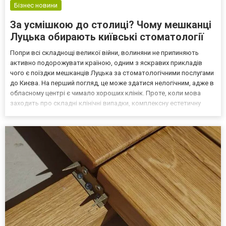
Бізнес новини
За усмішкою до столиці? Чому мешканці
Луцька обирають київські стоматології
Попри всі складнощі великої війни, волиняни не припиняють
активно подорожувати країною, одним з яскравих прикладів
чого є поїздки мешканців Луцька за стоматологічними послугами
до Києва. На перший погляд, це може здатися нелогічним, адже в
обласному центрі є чимало хороших клінік. Проте, коли мова
заходить про складні клінічні випадки, комплексну естетичну
реставрацію чи потребу в передових технологіях, провідні
стоматології Києва пропонують переваги, які...