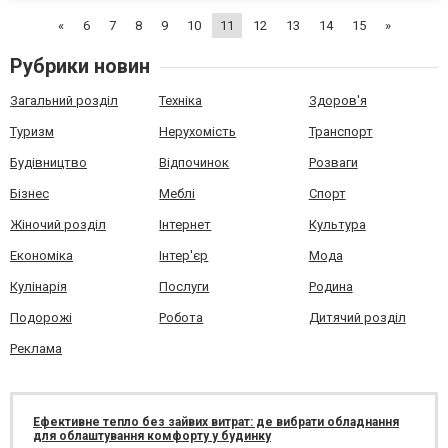
зручний плед, найрідніший та спокійний гол...
«
6
7
8
9
10
11
12
13
14
15
»
Рубрики новин
Загальний розділ
Техніка
Здоров'я
Туризм
Нерухомість
Транспорт
Будівництво
Відпочинок
Розваги
Бізнес
Меблі
Спорт
Жіночий розділ
Інтернет
Культура
Економіка
Інтер'єр
Мода
Кулінарія
Послуги
Родина
Подорожі
Робота
Дитячий розділ
Реклама
Ефективне тепло без зайвих витрат: де вибрати обладнання
для облаштування комфорту у будинку