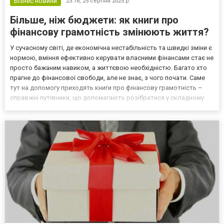
Бізнес новини
23:16,
25 серпня 2025 р.
Більше, ніж бюджети: як книги про
фінансову грамотність змінюють життя?
У сучасному світі, де економічна нестабільність та швидкі зміни є
нормою, вміння ефективно керувати власними фінансами стає не
просто бажаним навиком, а життєвою необхідністю. Багато хто
прагне до фінансової свободи, але не знає, з чого почати. Саме
тут на допомогу приходять книги про фінансову грамотність –
справжні путівники, що допомагають розібратися у складному
світі грошей, прийняти обґрунтовані рішення та побудувати
міцний фундамент для майбутнього...