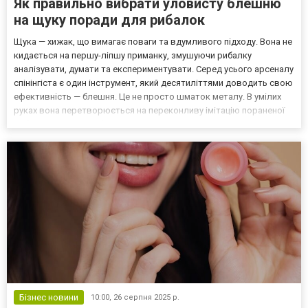
Як правильно вибрати уловисту блешню
на щуку поради для рибалок
Щука — хижак, що вимагає поваги та вдумливого підходу. Вона не
кидається на першу-ліпшу приманку, змушуючи рибалку
аналізувати, думати та експериментувати. Серед усього арсеналу
спінінгіста є один інструмент, який десятиліттями доводить свою
ефективність — блешня. Це не просто шматок металу. В умілих
руках вона перетворюється на переконливу імітацію пораненої
рибки, рухи якої пробуджують у щуці первісний інстинкт атаки.
Проте рибальські полиці рясніють сот...
Бізнес новини
10:00,
26 серпня 2025 р.