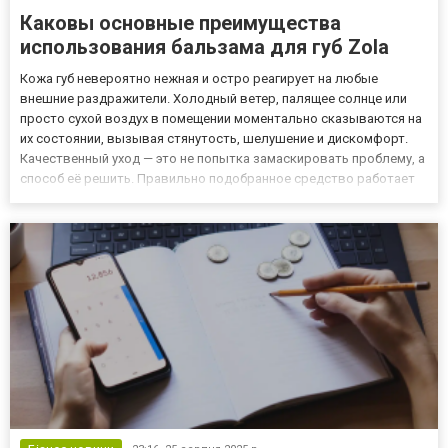
Каковы основные преимущества
использования бальзама для губ Zola
Кожа губ невероятно нежная и остро реагирует на любые
внешние раздражители. Холодный ветер, палящее солнце или
просто сухой воздух в помещении моментально сказываются на
их состоянии, вызывая стянутость, шелушение и дискомфорт.
Качественный уход — это не попытка замаскировать проблему, а
способ её решить. Правильно подобранное средство работает
на опережение, сохраняя здоровье и красоту губ. Бальзам для
губ от интернет-магазина косметики «ZOLA» стал именно...