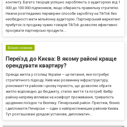
контенту. Багато творців успішно заробляють з аудиторією від 1
000 до 100 000 підписників, якщо обирають правильну стратегію.
Нижче розглядаємо перевірені способи заробітку на TikTok без
необхідності мати мільйонну аудиторію. Партнерський маркетинг:
прибуток із продажу чужих товарів TikTok дозволяє ефективно
просувати партнерські продукти....
Бізнес новини
Переїзд до Києва: В якому районі краще
орендувати квартиру?
Оренда житла у столиці України — це питання, яке потребує
стратегічного підходу. Київ має розвинену інфраструктуру,
різноманіття районів і цінову гнучкість, що дозволяє обрати
житло відповідно до бюджету, стилю життя та потреб. Вибір
району напряму впливає на комфорт проживання, тривалість
щоденних поїздок та безпеку. Печерський район: Престиж, бізнес
і дипломатія Печерськ — один з найпрестижніших районів Києва.
Тут розташовані урядові установи, дипломатич...