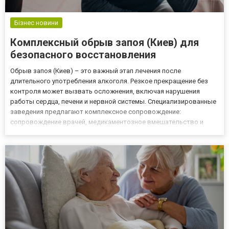
Бізнес новини
Комплексный обрыв запоя (Киев) для
безопасного восстановления
Обрыв запоя (Киев) – это важный этап лечения после
длительного употребления алкоголя. Резкое прекращение без
контроля может вызвать осложнения, включая нарушения
работы сердца, печени и нервной системы. Специализированные
заведения предлагают комплексное сопровождение:
сопровождение врачей, медикаментозное вмешательство и
психологическую поддержку. Такой подход позволяет легче
пройти острый период интоксикации, постепенно вернуть
нормальное функционировани...