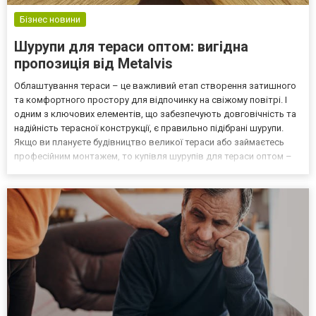
Бізнес новини
Шурупи для тераси оптом: вигідна
пропозиція від Metalvis
Облаштування тераси – це важливий етап створення затишного
та комфортного простору для відпочинку на свіжому повітрі. І
одним з ключових елементів, що забезпечують довговічність та
надійність терасної конструкції, є правильно підібрані шурупи.
Якщо ви плануєте будівництво великої тераси або займаєтесь
професійним монтажем, то купівля шурупів для тераси оптом –
це оптимальне рішення, яке дозволить суттєво заощадити
кошти. Чому важливо обирати якісні шурупи...